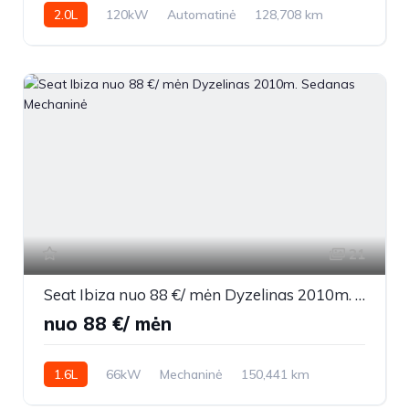
2.0L
120kW
Automatinė
128,708 km
2023m.
21
Seat Ibiza nuo 88 €/ mėn Dyzelinas 2010m. Sedanas Mechaninė
nuo 88 €/ mėn
1.6L
66kW
Mechaninė
150,441 km
2010m.