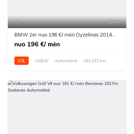
15
BMW 2er nuo 196 €/ mėn Dyzelinas 2014m. Vienatūris Automatinė
nuo 196 €/ mėn
2.0L
140kW
Automatinė
181,033 km
2014m.