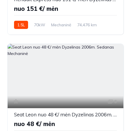
nuo 151 €/ mėn
1.5L
70kW
Mechaninė
74,476 km
2022m.
6
Seat Leon nuo 48 €/ mėn Dyzelinas 2006m. Sedanas Mechaninė
nuo 48 €/ mėn