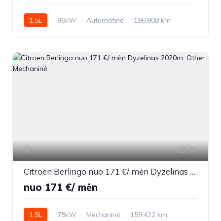
1.5L
96kW
Automatinė
196,808 km
2021m.
15
Citroen Berlingo nuo 171 €/ mėn Dyzelinas 2020m. Other Mechaninė
nuo 171 €/ mėn
1.5L
75kW
Mechaninė
159,422 km