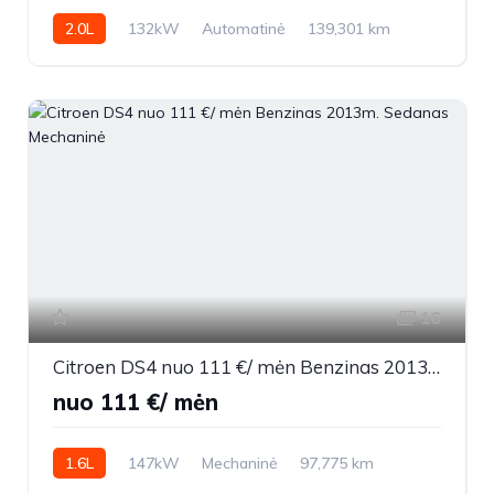
2.0L
132kW
Automatinė
139,301 km
2017m.
16
Citroen DS4 nuo 111 €/ mėn Benzinas 2013m. Sedanas Mechaninė
nuo 111 €/ mėn
1.6L
147kW
Mechaninė
97,775 km
2013m.