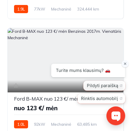
1.9L
77kW
Mechaninė
324,444 km
2006m.
18
Ford B-MAX nuo 123 €/ mėn Benzinas 2017m. Vienatūris Mechaninė
nuo 123 €/ mėn
1.0L
92kW
Mechaninė
63,485 km