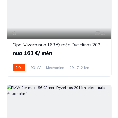
15
Opel Vivaro nuo 163 €/ mėn Dyzelinas 2021m. Other Mechaninė
nuo 163 €/ mėn
2.0L
90kW
Mechaninė
291,712 km
2021m.