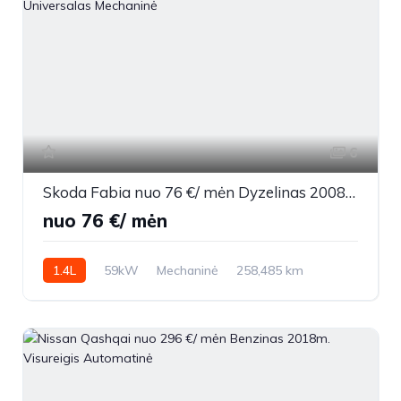
6
Skoda Fabia nuo 76 €/ mėn Dyzelinas 2008m. Universalas Mechaninė
nuo 76 €/ mėn
1.4L
59kW
Mechaninė
258,485 km
2008m.