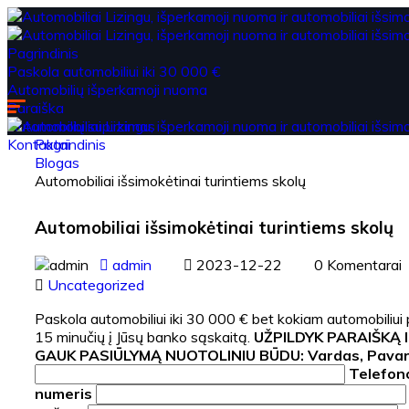
Pagrindinis
Paskola automobiliui iki 30 000 €
Automobilių išperkamoji nuoma
Paraiška
Automobilių supirkimas
Kontaktai
Pagrindinis
Blogas
Automobiliai išsimokėtinai turintiems skolų
Automobiliai išsimokėtinai turintiems skolų
admin
2023-12-22
0 Komentarai
Uncategorized
Paskola automobiliui iki 30 000 € bet kokiam automobiliui 
15 minučių į Jūsų banko sąskaitą.
UŽPILDYK PARAIŠKĄ 
GAUK PASIŪLYMĄ NUOTOLINIU BŪDU:
Vardas, Pava
Telefon
numeris