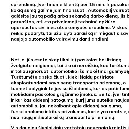
sprendimą. Įvertiname klientą per 15 min. Ir pasak
kokią sumą galime jam finansuoti. Automobilį vairuot
galėsite jau tą pačią arba sekančią darbo dieną. Jis 
paruoštas, atlikta privalomoji techninė apžiūra,
apdraustas civilinės atsakomybės draudimu. Viskas
reikia padaryti, tai užpildyti paraišką ir mėgautis sa
naujojo automobilio vairavimu dar šiandien!
Net jei jūs esate skeptikai ir į paskolas bei lizingą
žvelgiate neigiamai, tai tikrai nereiškia, kad turėtum
ir toliau ignoruoti automobilio išsimokėtinai galimybę
Turėtumėte apskaičiuoti, kiek išlaidų patiriate
eksploatuodami savo seną transporto priemonę, o
tuomet palyginkite jas su išlaidomis, kurias patirtum
mokėdami paskolos grąžinimo įmokas. Be to, įvertin
ir kur kas didesnį patogumą, kurį jums suteiks nauja
automobilis. Jau nekalbant apie didesnį saugumą,
funkcionalumą ir kitus privalumus, kurie yra neatsiej
nuo naujų ir šiuolaikiškų transporto priemonių.
Vis daugiau šiuolaikinių vartotojų nevengia kreiptis į