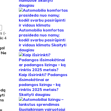
namuose
Skaityti
daugiau
Automobilio komfortas
s (-
prasideda nuo namų:
ki 4
kodėl svarbu pasirūpinti
ir vidaus klimatu
Skaityti
gal
daugiau
Ne
Kaip išsirinkti? Padangos
išsimokėtinai ar
padangos lizingu – ką
rinktis 2025 metais?
odą
Skaityti daugiau
yti
ems
kų