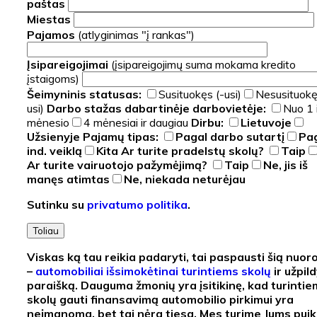
paštas
Miestas
Pajamos
(atlyginimas "į rankas")
Įsipareigojimai
(įsipareigojimų suma mokama kredito
įstaigoms)
Šeimyninis statusas:
Susituokęs (-usi)
Nesusituokę
usi)
Darbo stažas dabartinėje darbovietėje:
Nuo 1 i
mėnesio
4 mėnesiai ir daugiau
Dirbu:
Lietuvoje
Užsienyje
Pajamų tipas:
Pagal darbo sutartį
Pa
ind. veiklą
Kita
Ar turite pradelstų skolų?
Taip
Ar turite vairuotojo pažymėjimą?
Taip
Ne, jis iš
manęs atimtas
Ne, niekada neturėjau
Sutinku su
privatumo politika
.
Toliau
Viskas ką tau reikia padaryti, tai paspausti šią nuor
–
automobiliai išsimokėtinai turintiems skolų
ir užpild
paraišką. Dauguma žmonių yra įsitikinę, kad turinti
skolų gauti finansavimą automobilio pirkimui yra
neįmanoma, bet tai nėra tiesa. Mes turime Jums pui