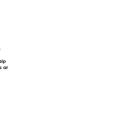
o
s
aip
s ar