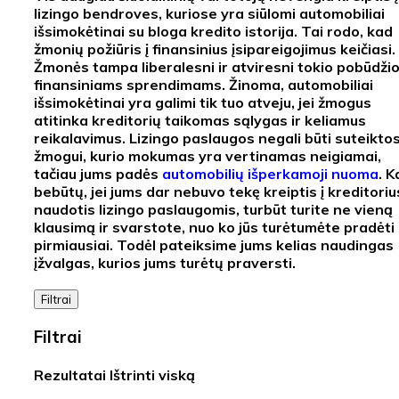
lizingo bendroves, kuriose yra siūlomi
automobiliai
išsimokėtinai su bloga kredito istorija
. Tai rodo, kad
žmonių požiūris į finansinius įsipareigojimus keičiasi.
Žmonės tampa liberalesni ir atviresni tokio pobūdži
finansiniams sprendimams. Žinoma, automobiliai
išsimokėtinai yra galimi tik tuo atveju, jei žmogus
atitinka kreditorių taikomas sąlygas ir keliamus
reikalavimus. Lizingo paslaugos negali būti suteikto
žmogui, kurio mokumas yra vertinamas neigiamai,
tačiau jums padės
automobilių išperkamoji nuoma
. K
bebūtų, jei jums dar nebuvo tekę kreiptis į kreditoriu
naudotis lizingo paslaugomis, turbūt turite ne vieną
klausimą ir svarstote, nuo ko jūs turėtumėte pradėti
pirmiausiai. Todėl pateiksime jums kelias naudingas
įžvalgas, kurios jums turėtų praversti.
Filtrai
Filtrai
Rezultatai
Ištrinti viską