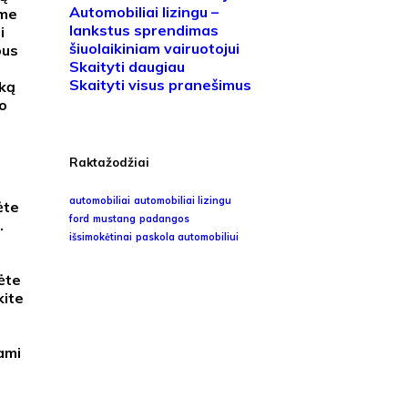
Automobiliai lizingu –
ome
lankstus sprendimas
i
šiuolaikiniam vairuotojui
bus
Skaityti daugiau
Skaityti visus pranešimus
 ką
vo
Raktažodžiai
automobiliai
automobiliai lizingu
ėte
ford
mustang
padangos
.
išsimokėtinai
paskola automobiliui
ėte
kite
s
ami