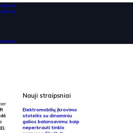
Nauji straipsniai
per
Elektromobilių įkrovimo
IR
stotelės su dinaminiu
rdė
galios balansavimu: kaip
o
neperkrauti tinklo
El.