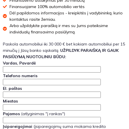
Finansavimo atsakymas per 30 minučių
Finansuojame 100% automobilio vertės
Dėl papildomos informacijos - kreipkitės į vadybininką, kurio
kontaktus rasite žemiau.
Arba užpildykite paraišką ir mes su Jums pateiksime
individualų finansavimo pasiūlymą.
Paskola automobiliui iki 30 000 € bet kokiam automobiliui per 15
minučių į Jūsų banko sąskaitą.
UŽPILDYK PARAIŠKĄ IR GAUK
PASIŪLYMĄ NUOTOLINIU BŪDU:
Vardas, Pavardė
Telefono numeris
El. paštas
Miestas
Pajamos
(atlyginimas "į rankas")
Įsipareigojimai
(įsipareigojimų suma mokama kredito