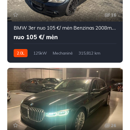
16
BMW 3er nuo 105 €/ mėn Benzinas 2008m. Universalas Mechaninė
nuo 105 €/ mėn
2.0L
125kW
Mechaninė
315,812 km
2008m.
26