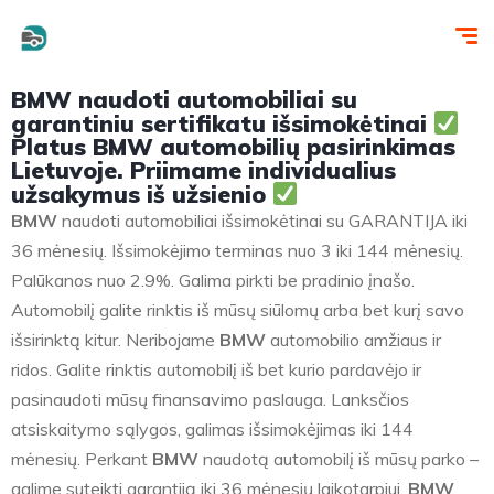
BMW naudoti automobiliai su
garantiniu sertifikatu išsimokėtinai
Platus BMW automobilių pasirinkimas
Lietuvoje. Priimame individualius
užsakymus iš užsienio
BMW
naudoti automobiliai išsimokėtinai su GARANTIJA iki
36 mėnesių. Išsimokėjimo terminas nuo 3 iki 144 mėnesių.
Palūkanos nuo 2.9%. Galima pirkti be pradinio įnašo.
Automobilį galite rinktis iš mūsų siūlomų arba bet kurį savo
išsirinktą kitur. Neribojame
BMW
automobilio amžiaus ir
ridos. Galite rinktis automobilį iš bet kurio pardavėjo ir
pasinaudoti mūsų finansavimo paslauga. Lanksčios
atsiskaitymo sąlygos, galimas išsimokėjimas iki 144
mėnesių. Perkant
BMW
naudotą automobilį iš mūsų parko –
galime suteikti garantiją iki 36 mėnesių laikotarpiui.
BMW