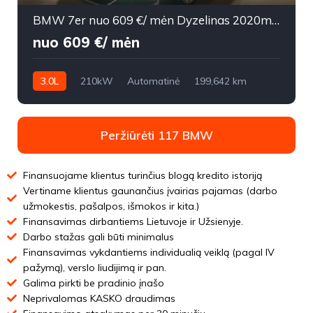
BMW 7er nuo 609 €/ mėn Dyzelinas 2020m. Sedanas Automatinė
nuo 609 €/ mėn
3.0L
210kW
Automatinė
199,642 km
2020m.
Peržiūrėti 117 BMW
Finansuojame klientus turinčius blogą kredito istoriją
Vertiname klientus gaunančius įvairias pajamas (darbo
užmokestis, pašalpos, išmokos ir kita.)
Finansavimas dirbantiems Lietuvoje ir Užsienyje.
Darbo stažas gali būti minimalus
Finansavimas vykdantiems individualią veiklą (pagal IV
pažymą), verslo liudijimą ir pan.
Galima pirkti be pradinio įnašo
Neprivalomas KASKO draudimas