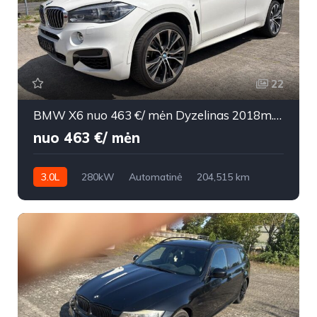
22
BMW X6 nuo 463 €/ mėn Dyzelinas 2018m. Visureigis Automatinė
nuo 463 €/ mėn
3.0L
280kW
Automatinė
204,515 km
2018m.