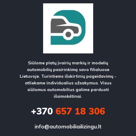
Siūlome platų įvairių markių ir modelių
automobilių pasirinkimą savo filialuose
Lietuvoje. Turintiems išskirtinių pageidavimų -
atliekame individualius užsakymus. Visus
siūlomus automobilius galime parduoti
išsimokėtinai.
+370
657 18 306
info@automobiliailizingu.lt