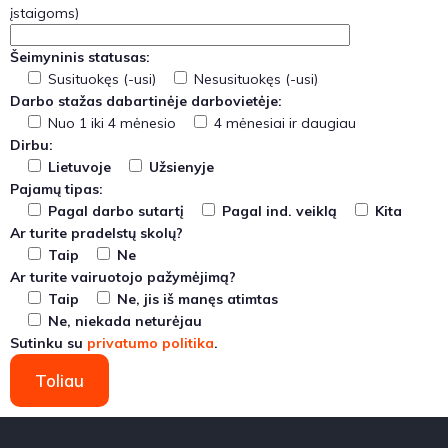
įstaigoms)
Šeimyninis statusas:
Susituokęs (-usi)
Nesusituokęs (-usi)
Darbo stažas dabartinėje darbovietėje:
Nuo 1 iki 4 mėnesio
4 mėnesiai ir daugiau
Dirbu:
Lietuvoje
Užsienyje
Pajamų tipas:
Pagal darbo sutartį
Pagal ind. veiklą
Kita
Ar turite pradelstų skolų?
Taip
Ne
Ar turite vairuotojo pažymėjimą?
Taip
Ne, jis iš manęs atimtas
Ne, niekada neturėjau
Sutinku su
privatumo politika
.
Toliau