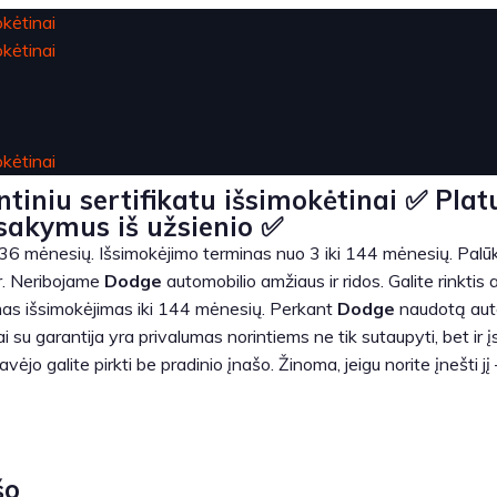
tiniu sertifikatu išsimokėtinai ✅ Pla
žsakymus iš užsienio ✅
36 mėnesių. Išsimokėjimo terminas nuo 3 iki 144 mėnesių. Palūk
ur. Neribojame
Dodge
automobilio amžiaus ir ridos. Galite rinktis
mas išsimokėjimas iki 144 mėnesių. Perkant
Dodge
naudotą auto
i su garantija yra privalumas norintiems ne tik sutaupyti, bet ir 
o galite pirkti be pradinio įnašo. Žinoma, jeigu norite įnešti jį –
šo