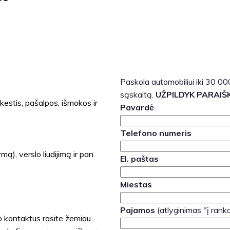
Paskola automobiliui iki 30 00
sąskaitą.
UŽPILDYK PARAIŠ
estis, pašalpos, išmokos ir
Pavardė
Telefono numeris
), verslo liudijimą ir pan.
El. paštas
Miestas
Pajamos
(atlyginimas "į rank
o kontaktus rasite žemiau.