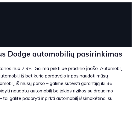
tus Dodge automobilių pasirinkimas
anos nuo 2.9%. Galima pirkti be pradinio įnašo. Automobilį
 automobilį iš bet kurio pardavėjo ir pasinaudoti mūsų
mobilį iš mūsų parko – galime suteikti garantiją iki 36
įsigyti naudotą automobilį be jokios rizikos su draudimo
 tai galite padaryti ir pirkti automobilį išsimokėtinai su