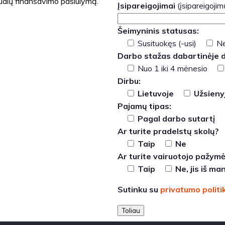
dualų finansavimo pasiūlymą.
Įsipareigojimai
(įsipareigoji
Šeimyninis statusas:
Susituokęs (-usi)
Ne
Darbo stažas dabartinėje d
Nuo 1 iki 4 mėnesio
Dirbu:
Lietuvoje
Užsieny
Pajamų tipas:
Pagal darbo sutartį
Ar turite pradelstų skolų?
Taip
Ne
Ar turite vairuotojo pažym
Taip
Ne, jis iš m
Sutinku su
privatumo politi
Toliau