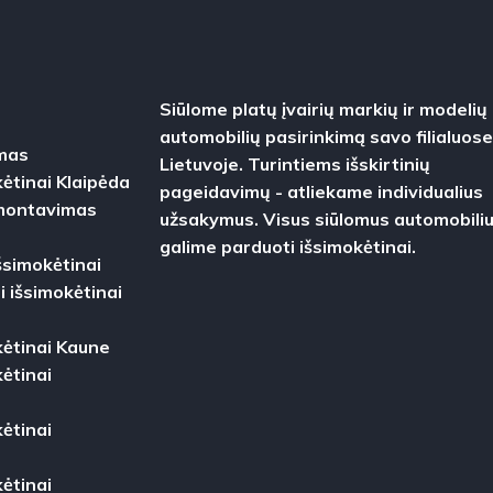
Siūlome platų įvairių markių ir modelių
automobilių pasirinkimą savo filialuos
imas
Lietuvoje. Turintiems išskirtinių
kėtinai Klaipėda
pageidavimų - atliekame individualius
 montavimas
užsakymus. Visus siūlomus automobili
galime parduoti išsimokėtinai.
šsimokėtinai
i išsimokėtinai
s
kėtinai Kaune
ėtinai
ėtinai
ėtinai