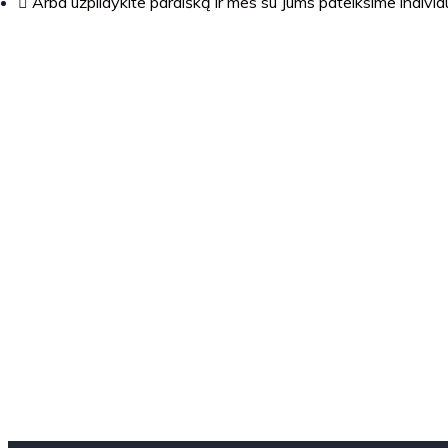
Arba užpildykite paraišką ir mes su Jums pateiksime indivi