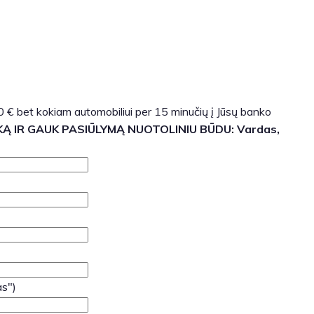
0 € bet kokiam automobiliui per 15 minučių į Jūsų banko
KĄ IR GAUK PASIŪLYMĄ NUOTOLINIU BŪDU:
Vardas,
as")