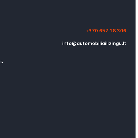
+370 657 18 306
e
info@automobiliailizingu.lt
us