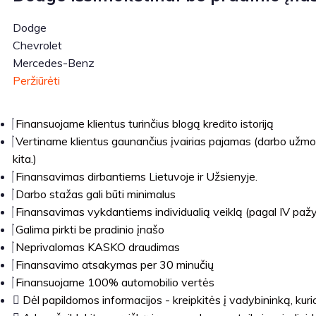
Dodge
Chevrolet
Mercedes-Benz
Peržiūrėti
Finansuojame klientus turinčius blogą kredito istoriją
Vertiname klientus gaunančius įvairias pajamas (darbo užmok
kita.)
Finansavimas dirbantiems Lietuvoje ir Užsienyje.
Darbo stažas gali būti minimalus
Finansavimas vykdantiems individualią veiklą (pagal IV pažymą
Galima pirkti be pradinio įnašo
Neprivalomas KASKO draudimas
Finansavimo atsakymas per 30 minučių
Finansuojame 100% automobilio vertės
Dėl papildomos informacijos - kreipkitės į vadybininką, kuri