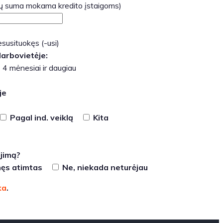
mų suma mokama kredito įstaigoms)
susituokęs (-usi)
arbovietėje:
4 mėnesiai ir daugiau
je
Pagal ind. veiklą
Kita
ėjimą?
anęs atimtas
Ne, niekada neturėjau
ka
.