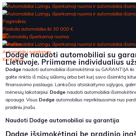
Pagrindinis
Paskola automobiliui iki 30 000 €
Automobilių išperkamoji nuoma
Paraiška
Automobilių supirkimas
Dodge naudoti automobiliai su garan
Kontaktai
Lietuvoje. Priimame individualius u
Dodge
naudoti automobiliai išsimokėtinai su GARANTIJA iki 
galite rinktis iš mūsų siūlomų arba bet kurį savo išsirinktą kit
finansavimo paslauga. Lanksčios atsiskaitymo sąlygos, gali
mėnesių laikotarpiui.
Dodge
naudoti automobiliai išsimokėtina
apsauga. Visus
Dodge
automobilius nepriklausomai nuo pardavėj
pradiniu įnašu.
Naudoti Dodge automobiliai su garantija
Dodge išsimokėtinai be pradinio įna