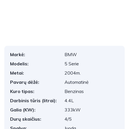
1
/
24
Markė:
BMW
Modelis:
5 Serie
Metai:
2004m.
Pavarų dėžė:
Automatinė
Kuro tipas:
Benzinas
Darbinis tūris (litrai):
4.4L
Galia (KW):
333kW
Durų skaičius:
4/5
Spalva:
Juoda