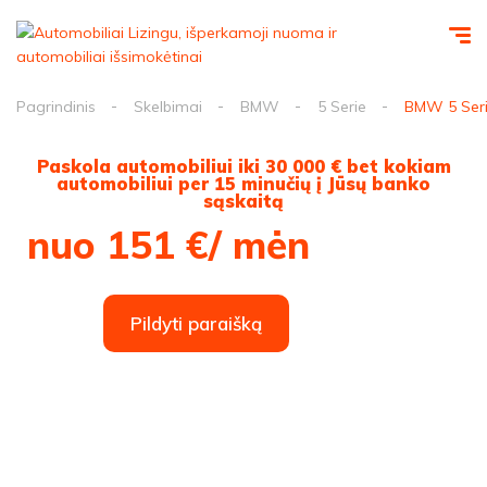
Pagrindinis
Skelbimai
BMW
5 Serie
BMW 5 Seri
Paskola automobiliui iki 30 000 € bet kokiam
automobiliui per 15 minučių į Jūsų banko
sąskaitą
nuo 151 €/ mėn
Pildyti paraišką