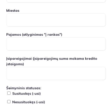
Miestas
Pajamos
(atlyginimas "į rankas")
Įsipareigojimai
(įsipareigojimų suma mokama kredito
įstaigoms)
Šeimyninis statusas:
Susituokęs (-usi)
Nesusituokęs (-usi)