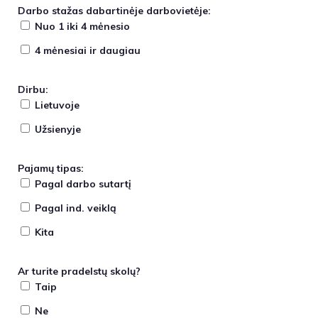
Darbo stažas dabartinėje darbovietėje:
Nuo 1 iki 4 mėnesio
4 mėnesiai ir daugiau
Dirbu:
Lietuvoje
Užsienyje
Pajamų tipas:
Pagal darbo sutartį
Pagal ind. veiklą
Kita
Ar turite pradelstų skolų?
Taip
Ne