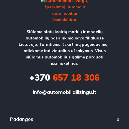
Siūlome platų įvairių markių ir modelių
automobilių pasirinkimą savo filialuose
Lietuvoje. Turintiems išskirtinių pageidavimų -
atliekame individualius užsakymus. Visus
siūlomus automobilius galime parduoti
išsimokėtinai.
+370
657 18 306
info@automobiliailizingu.lt
Padangos