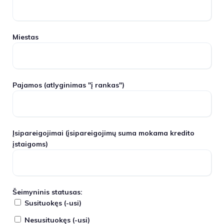
Miestas
Pajamos
(atlyginimas "į rankas")
Įsipareigojimai
(įsipareigojimų suma mokama kredito
įstaigoms)
Šeimyninis statusas:
Susituokęs (-usi)
Nesusituokęs (-usi)