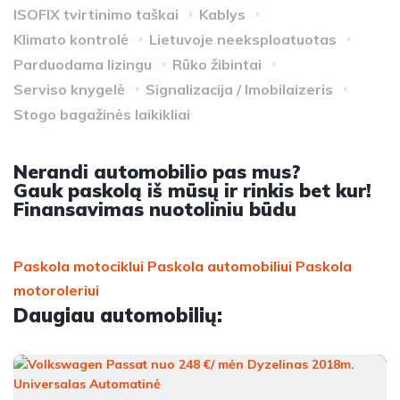
ISOFIX tvirtinimo taškai
Kablys
Klimato kontrolė
Lietuvoje neeksploatuotas
Parduodama lizingu
Rūko žibintai
Serviso knygelė
Signalizacija / Imobilaizeris
Stogo bagažinės laikikliai
Nerandi automobilio pas mus?
Gauk paskolą iš mūsų ir rinkis bet kur!
Finansavimas nuotoliniu būdu
Paskola motociklui
Paskola automobiliui
Paskola
motoroleriui
Daugiau automobilių: