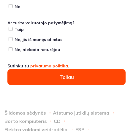
Ne
Ar turite vairuotojo pažymėjimą?
Taip
Ne, jis iš manęs atimtas
Ne, niekada neturėjau
Sutinku su
privatumo politika
.
Toliau
Šildomos sėdynės
Atstumo jutiklių sistema
Borto kompiuteris
CD
Elektra valdomi veidrodėliai
ESP