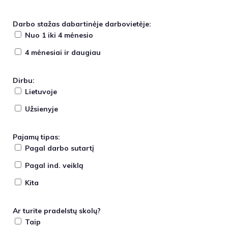
Darbo stažas dabartinėje darbovietėje:
Nuo 1 iki 4 mėnesio
4 mėnesiai ir daugiau
Dirbu:
Lietuvoje
Užsienyje
Pajamų tipas:
Pagal darbo sutartį
Pagal ind. veiklą
Kita
Ar turite pradelstų skolų?
Taip