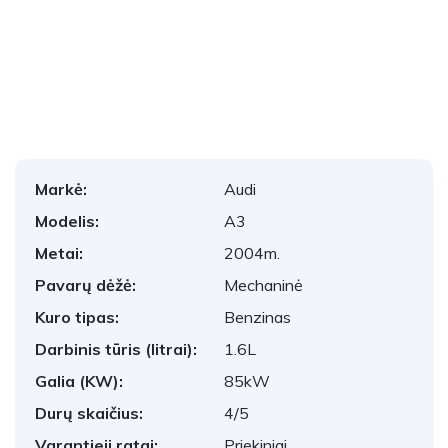
1
/
15
Markė:
Audi
Modelis:
A3
Metai:
2004m.
Pavarų dėžė:
Mechaninė
Kuro tipas:
Benzinas
Darbinis tūris (litrai):
1.6L
Galia (KW):
85kW
Durų skaičius:
4/5
Varantieji ratai:
Priekiniai