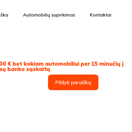
iška
Automobilių supirkimas
Kontaktai
00 € bet kokiam automobiliui per 15 minučių į
sų banko sąskaitą
Pildyti paraišką