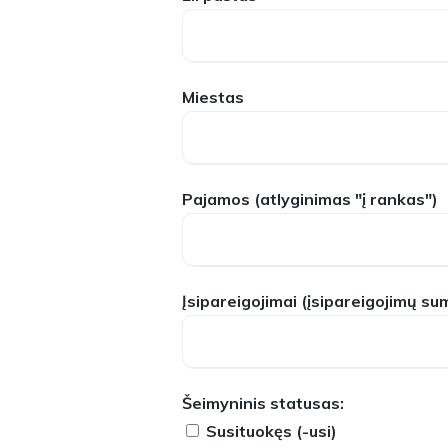
Miestas
Pajamos
(atlyginimas "į rankas")
Įsipareigojimai
(įsipareigojimų su
Šeimyninis statusas:
Susituokęs (-usi)