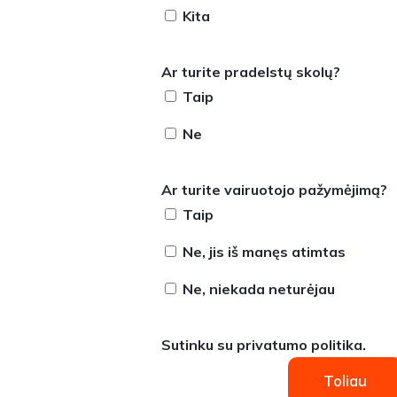
Kita
Ar turite pradelstų skolų?
Taip
Ne
Ar turite vairuotojo pažymėjimą?
Taip
Ne, jis iš manęs atimtas
Ne, niekada neturėjau
Sutinku su
privatumo politika
.
Toliau