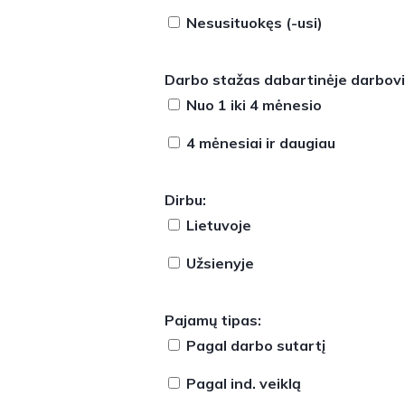
Nesusituokęs (-usi)
Darbo stažas dabartinėje darbovi
Nuo 1 iki 4 mėnesio
4 mėnesiai ir daugiau
Dirbu:
Lietuvoje
Užsienyje
Pajamų tipas:
Pagal darbo sutartį
Pagal ind. veiklą