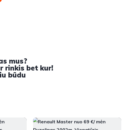
pas mus?
 rinkis bet kur!
iu būdu