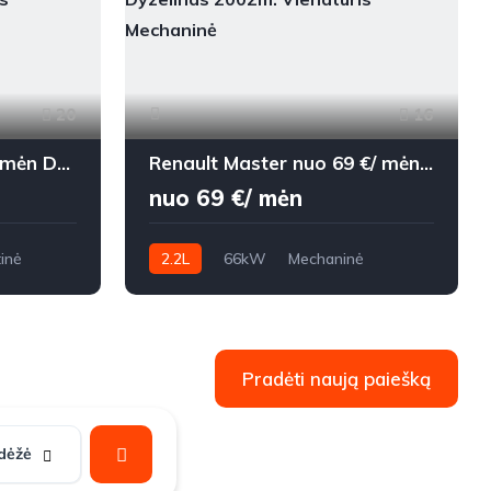
20
16
Volvo XC60 nuo 146 €/ mėn Dyzelinas 2012m. Visureigis Automatinė
Renault Master nuo 69 €/ mėn Dyzelinas 2002m. Vienatūris Mechaninė
nuo 69 €/ mėn
inė
2.2L
66kW
Mechaninė
166,009 km
2002m.
Pradėti naują paiešką