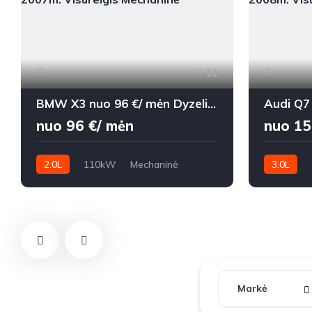
11
BMW X3 nuo 96 €/ mėn Dyzelinas 2007m. Visureigis Mechaninė
nuo 96 €/ mėn
nuo 15
2.0L
110kW
Mechaninė
3.0L
242,000 km
2007m.
320,000 k