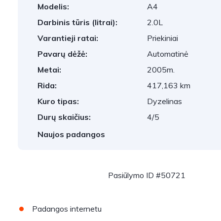
Modelis:
A4
Darbinis tūris (litrai):
2.0L
Varantieji ratai:
Priekiniai
Pavarų dėžė:
Automatinė
Metai:
2005m.
Rida:
417,163 km
Kuro tipas:
Dyzelinas
Durų skaičius:
4/5
Naujos padangos
Pasiūlymo ID #50721
Padangos internetu