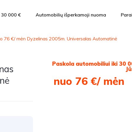
i 30 000 €
Automobilių išperkamoji nuoma
Para
o 76 €/ mėn Dyzelinas 2005m. Universalas Automatinė
Paskola automobiliui iki 30 0
inas
Jū
nuo 76 €/ mėn
inė