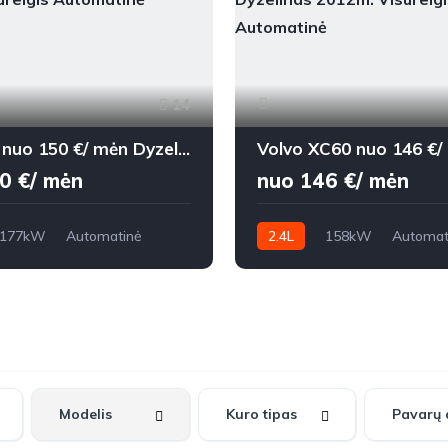
14
Audi Q7 nuo 150 €/ mėn Dyzelinas 2008m. Visureigis Automatinė
0 €/ mėn
nuo 146 €/ mėn
177kW
Automatinė
2.4L
158kW
Automat
m
2008m.
283,147 km
2012m.