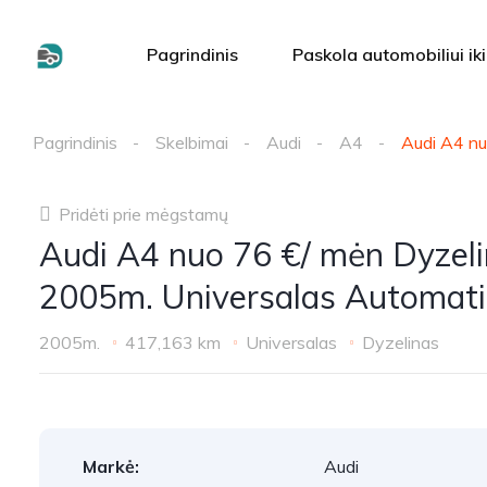
Pagrindinis
Paskola automobiliui ik
Pagrindinis
Skelbimai
Audi
A4
Audi A4 nu
Pridėti prie mėgstamų
Audi A4 nuo 76 €/ mėn Dyzel
2005m. Universalas Automat
2005m.
417,163 km
Universalas
Dyzelinas
Markė:
Audi