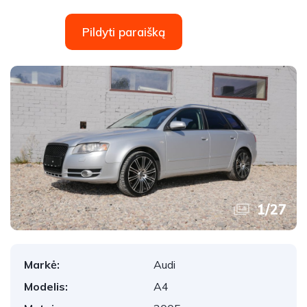
Pildyti paraišką
1
/
27
Markė:
Audi
Modelis:
A4