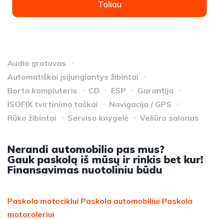
Toliau
Audio grotuvas
Automatiškai įsijungiantys žibintai
Borto kompiuteris
CD
ESP
Garantija
ISOFIX tvirtinimo taškai
Navigacija / GPS
Rūko žibintai
Serviso knygelė
Veliūro salonas
Nerandi automobilio pas mus?
Gauk paskolą iš mūsų ir rinkis bet kur!
Finansavimas nuotoliniu būdu
Paskola motociklui
Paskola automobiliui
Paskola
motoroleriui