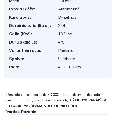
Metai:
2005m.
Pavarų dėžė:
Automatinė
Kuro tipas:
Dyzelinas
Darbinis tūris (litrai):
2.0L
Galia (KW):
103kW
Durų skaičius:
4/5
Varantieji ratai:
Priekiniai
Spalva:
Sidabrinė
Rida:
417,163 km
Paskola automobiliui iki 30 000 € bet kokiam automobiliui
per 15 minučių į Jūsų banko sąskaitą.
UŽPILDYK PARAIŠKĄ
IR GAUK PASIŪLYMĄ NUOTOLINIU BŪDU:
Vardas, Pavardė