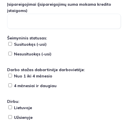
Įsipareigojimai
(įsipareigojimų suma mokama kredito
įstaigoms)
Šeimyninis statusas:
Susituokęs (-usi)
Nesusituokęs (-usi)
Darbo stažas dabartinėje darbovietėje:
Nuo 1 iki 4 mėnesio
4 mėnesiai ir daugiau
Dirbu:
Lietuvoje
Užsienyje