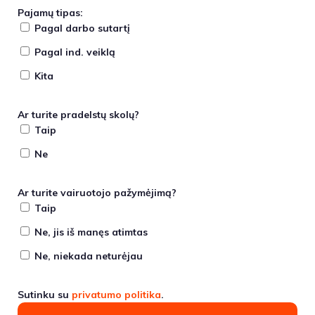
Pajamų tipas:
Pagal darbo sutartį
Pagal ind. veiklą
Kita
Ar turite pradelstų skolų?
Taip
Ne
Ar turite vairuotojo pažymėjimą?
Taip
Ne, jis iš manęs atimtas
Ne, niekada neturėjau
Sutinku su
privatumo politika
.