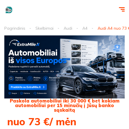
Pagrindinis
Skelbimai
Audi
A4
Audi A4 nuo 73 
Paskola automobiliui iki 30 000 € bet kokiam
automobiliui per 15 minučių į Jūsų banko
sąskaitą
nuo 73 €/ mėn