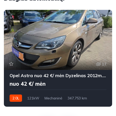
17
Opel Astra nuo 42 €/ mėn Dyzelinas 2012m. Universalas Mechaninė
nuo 42 €/ mėn
2.0L
121kW
Mechaninė
347,753 km
2012m.