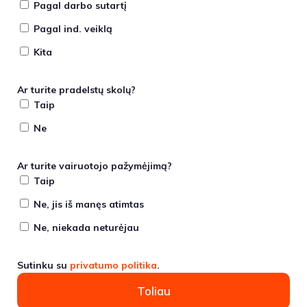
Pagal darbo sutartį
Pagal ind. veiklą
Kita
Ar turite pradelstų skolų?
Taip
Ne
Ar turite vairuotojo pažymėjimą?
Taip
Ne, jis iš manęs atimtas
Ne, niekada neturėjau
Sutinku su
privatumo politika
.
Toliau