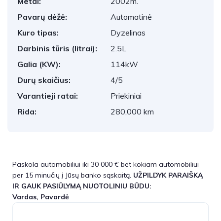
Metai:
2002m.
Pavarų dėžė:
Automatinė
Kuro tipas:
Dyzelinas
Darbinis tūris (litrai):
2.5L
Galia (KW):
114kW
Durų skaičius:
4/5
Varantieji ratai:
Priekiniai
Rida:
280,000 km
Paskola automobiliui iki 30 000 € bet kokiam automobiliui
per 15 minučių į Jūsų banko sąskaitą.
UŽPILDYK PARAIŠKĄ
IR GAUK PASIŪLYMĄ NUOTOLINIU BŪDU:
Vardas, Pavardė