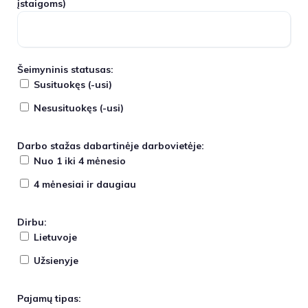
įstaigoms)
Šeimyninis statusas:
Susituokęs (-usi)
Nesusituokęs (-usi)
Darbo stažas dabartinėje darbovietėje:
Nuo 1 iki 4 mėnesio
4 mėnesiai ir daugiau
Dirbu:
Lietuvoje
Užsienyje
Pajamų tipas: