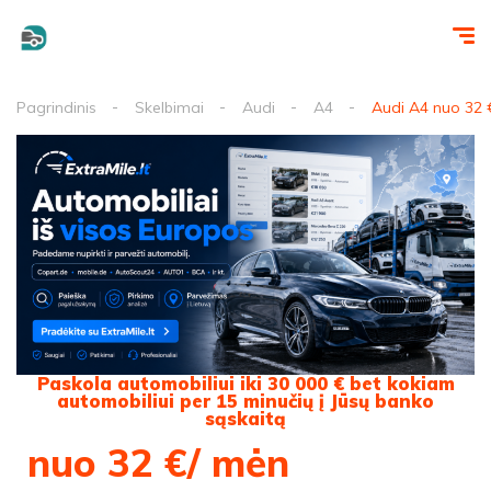
Pagrindinis
Skelbimai
Audi
A4
Audi A4 nuo 32 
Paskola automobiliui iki 30 000 € bet kokiam
automobiliui per 15 minučių į Jūsų banko
sąskaitą
nuo 32 €/ mėn