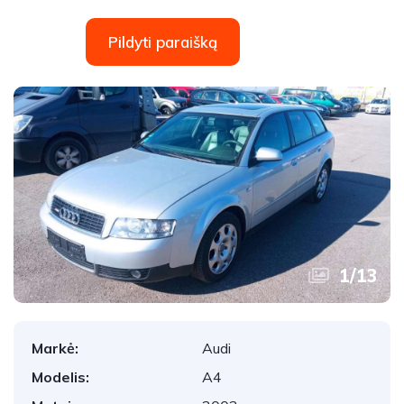
Pildyti paraišką
1
/
13
Markė:
Audi
Modelis:
A4