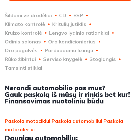
Šildomi veidrodėliai
CD
ESP
Klimato kontrolė
Kritulių jutiklis
Kruizo kontrolė
Lengvo lydinio ratlankiai
Odinis salonas
Oro kondicionierius
Oro pagalvės
Parduodama lizingu
Rūko žibintai
Serviso knygelė
Stoglangis
Tamsinti stiklai
Nerandi automobilio pas mus?
Gauk paskolą iš mūsų ir rinkis bet kur!
Finansavimas nuotoliniu būdu
Paskola motociklui
Paskola automobiliui
Paskola
motoroleriui
Daugiau automobilių: