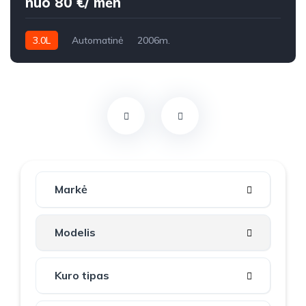
nuo 80 €/ mėn
3.0L
Automatinė
2006m.