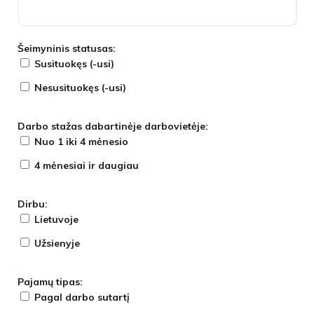
Šeimyninis statusas:
Susituokęs (-usi)
Nesusituokęs (-usi)
Darbo stažas dabartinėje darbovietėje:
Nuo 1 iki 4 mėnesio
4 mėnesiai ir daugiau
Dirbu:
Lietuvoje
Užsienyje
Pajamų tipas:
Pagal darbo sutartį