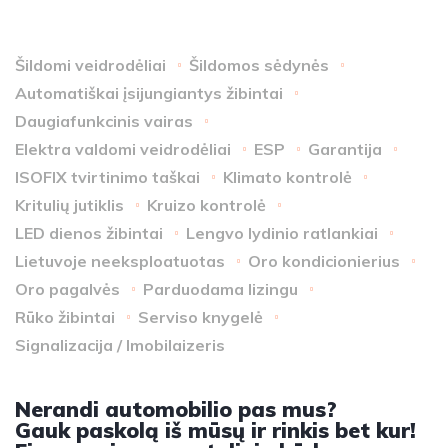
Šildomi veidrodėliai
Šildomos sėdynės
Automatiškai įsijungiantys žibintai
Daugiafunkcinis vairas
Elektra valdomi veidrodėliai
ESP
Garantija
ISOFIX tvirtinimo taškai
Klimato kontrolė
Kritulių jutiklis
Kruizo kontrolė
LED dienos žibintai
Lengvo lydinio ratlankiai
Lietuvoje neeksploatuotas
Oro kondicionierius
Oro pagalvės
Parduodama lizingu
Rūko žibintai
Serviso knygelė
Signalizacija / Imobilaizeris
Nerandi automobilio pas mus?
Gauk paskolą iš mūsų ir rinkis bet kur!