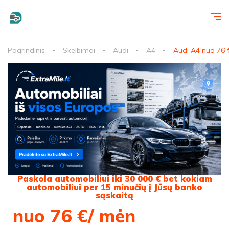
Pagrindinis
Skelbimai
Audi
A4
Audi A4 nuo 76 
Paskola automobiliui iki 30 000 € bet kokiam
automobiliui per 15 minučių į Jūsų banko
sąskaitą
nuo 76 €/ mėn