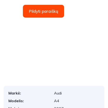
Pildyti paraišką
1
/
21
Markė:
Audi
Modelis:
A4