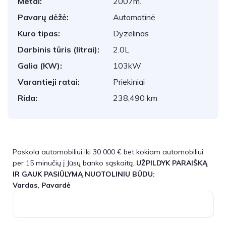
Metai:
2007m.
Pavarų dėžė:
Automatinė
Kuro tipas:
Dyzelinas
Darbinis tūris (litrai):
2.0L
Galia (KW):
103kW
Varantieji ratai:
Priekiniai
Rida:
238,490 km
Paskola automobiliui iki 30 000 € bet kokiam automobiliui
per 15 minučių į Jūsų banko sąskaitą.
UŽPILDYK PARAIŠKĄ
IR GAUK PASIŪLYMĄ NUOTOLINIU BŪDU:
Vardas, Pavardė