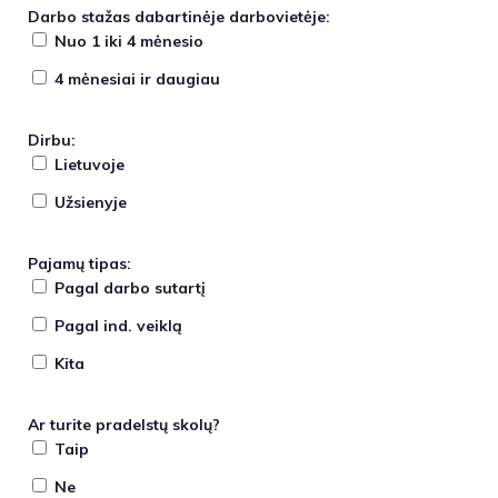
Darbo stažas dabartinėje darbovietėje:
Nuo 1 iki 4 mėnesio
4 mėnesiai ir daugiau
Dirbu:
Lietuvoje
Užsienyje
Pajamų tipas:
Pagal darbo sutartį
Pagal ind. veiklą
Kita
Ar turite pradelstų skolų?
Taip
Ne