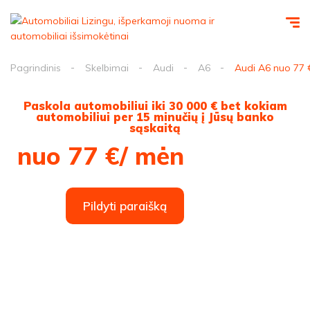
Pagrindinis
Skelbimai
Audi
A6
Audi A6 nuo 77 
Paskola automobiliui iki 30 000 € bet kokiam
automobiliui per 15 minučių į Jūsų banko
sąskaitą
nuo 77 €/ mėn
Pildyti paraišką