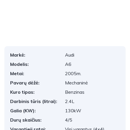
1
/
28
Markė:
Audi
Modelis:
A6
Metai:
2005m.
Pavarų dėžė:
Mechaninė
Kuro tipas:
Benzinas
Darbinis tūris (litrai):
2.4L
Galia (KW):
130kW
Durų skaičius:
4/5
Varantieji ratai:
Visi varantys (4x4)