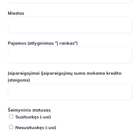
Miestas
Pajamos
(atlyginimas "į rankas")
Įsipareigojimai
(įsipareigojimų suma mokama kredito
įstaigoms)
Šeimyninis statusas:
Susituokęs (-usi)
Nesusituokęs (-usi)