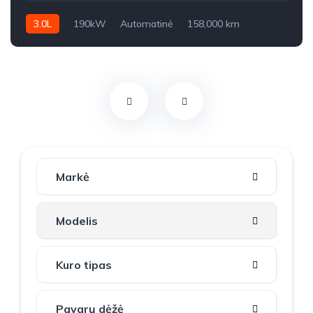
3.0L
190kW
Automatinė
158,000 km
2012m.