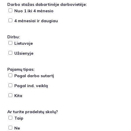
Darbo stažas dabartinėje darbovietėje:
Nuo 1 iki 4 mėnesio
4 mėnesiai ir daugiau
Dirbu:
Lietuvoje
Užsienyje
Pajamų tipas:
Pagal darbo sutartį
Pagal ind. veiklą
Kita
Ar turite pradelstų skolų?
Taip
Ne