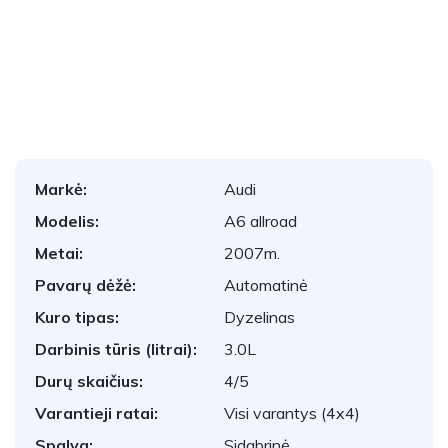
1
/
28
Markė:
Audi
Modelis:
A6 allroad
Metai:
2007m.
Pavarų dėžė:
Automatinė
Kuro tipas:
Dyzelinas
Darbinis tūris (litrai):
3.0L
Durų skaičius:
4/5
Varantieji ratai:
Visi varantys (4x4)
Spalva:
Sidabrinė