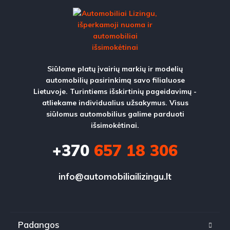
Siūlome platų įvairių markių ir modelių
automobilių pasirinkimą savo filialuose
Lietuvoje. Turintiems išskirtinių pageidavimų -
atliekame individualius užsakymus. Visus
siūlomus automobilius galime parduoti
išsimokėtinai.
+370
657 18 306
info@automobiliailizingu.lt
Padangos