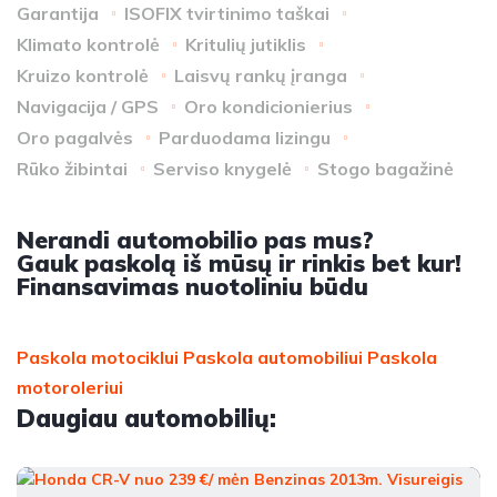
Garantija
ISOFIX tvirtinimo taškai
Klimato kontrolė
Kritulių jutiklis
Kruizo kontrolė
Laisvų rankų įranga
Navigacija / GPS
Oro kondicionierius
Oro pagalvės
Parduodama lizingu
Rūko žibintai
Serviso knygelė
Stogo bagažinė
Nerandi automobilio pas mus?
Gauk paskolą iš mūsų ir rinkis bet kur!
Finansavimas nuotoliniu būdu
Paskola motociklui
Paskola automobiliui
Paskola
motoroleriui
Daugiau automobilių: