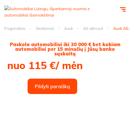
Pagrindinis
Skelbimai
Audi
A6 allroad
Audi A6 
Paskola automobiliui iki 30 000 € bet kokiam
automobiliui per 15 minučių į Jūsų banko
sąskaitą
nuo 115 €/ mėn
Pildyti paraišką