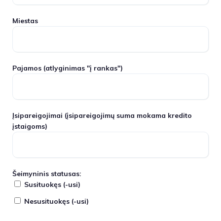
Miestas
Pajamos
(atlyginimas "į rankas")
Įsipareigojimai
(įsipareigojimų suma mokama kredito
įstaigoms)
Šeimyninis statusas:
Susituokęs (-usi)
Nesusituokęs (-usi)