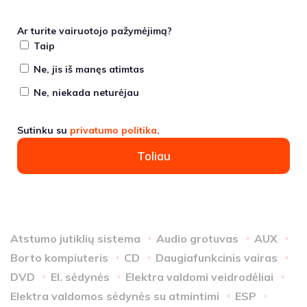
Ar turite vairuotojo pažymėjimą?
Taip
Ne, jis iš manęs atimtas
Ne, niekada neturėjau
Sutinku su
privatumo politika
.
Toliau
Atstumo jutiklių sistema
Audio grotuvas
AUX
Borto kompiuteris
CD
Daugiafunkcinis vairas
DVD
El. sėdynės
Elektra valdomi veidrodėliai
Elektra valdomos sėdynės su atmintimi
ESP