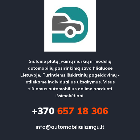
Siūlome platų įvairių markių ir modelių
automobilių pasirinkimą savo filialuose
Lietuvoje. Turintiems išskirtinių pageidavimų -
atliekame individualius užsakymus. Visus
siūlomus automobilius galime parduoti
išsimokėtinai.
+370
657 18 306
info@automobiliailizingu.lt