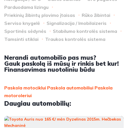
Parduodama lizingu
Priekinių žibintų plovimo įtaisas
Rūko žibintai
Serviso knygelė
Signalizacija / Imobilaizeris
Sportinės sėdynės
Stabilumo kontrolės sistema
Tamsinti stiklai
Traukos kontrolės sistema
Nerandi automobilio pas mus?
Gauk paskolą iš mūsų ir rinkis bet kur!
Finansavimas nuotoliniu būdu
Paskola motociklui
Paskola automobiliui
Paskola
motoroleriui
Daugiau automobilių: