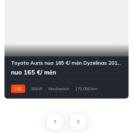
24
Toyota Auris nuo 165 €/ mėn Dyzelinas 2015m. Hečbekas Mechaninė
nuo 165 €/ mėn
2.0L
91kW
Mechaninė
171,000 km
2015m.