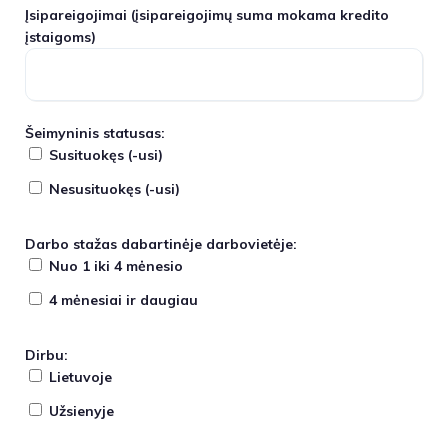
Įsipareigojimai
(įsipareigojimų suma mokama kredito
įstaigoms)
Šeimyninis statusas:
Susituokęs (-usi)
Nesusituokęs (-usi)
Darbo stažas dabartinėje darbovietėje:
Nuo 1 iki 4 mėnesio
4 mėnesiai ir daugiau
Dirbu:
Lietuvoje
Užsienyje