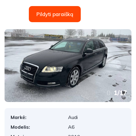
Pildyti paraišką
1
/
17
Markė:
Audi
Modelis:
A6