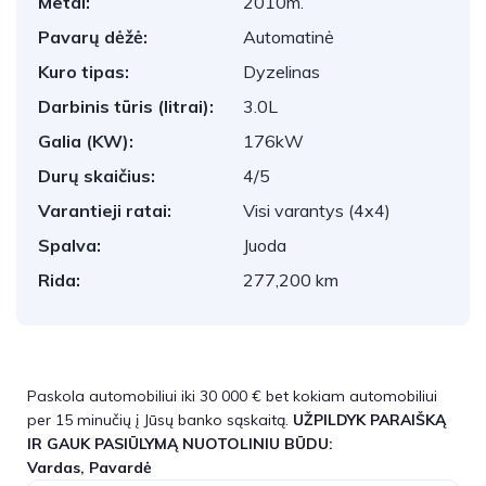
Metai:
2010m.
Pavarų dėžė:
Automatinė
Kuro tipas:
Dyzelinas
Darbinis tūris (litrai):
3.0L
Galia (KW):
176kW
Durų skaičius:
4/5
Varantieji ratai:
Visi varantys (4x4)
Spalva:
Juoda
Rida:
277,200 km
Paskola automobiliui iki 30 000 € bet kokiam automobiliui
per 15 minučių į Jūsų banko sąskaitą.
UŽPILDYK PARAIŠKĄ
IR GAUK PASIŪLYMĄ NUOTOLINIU BŪDU:
Vardas, Pavardė