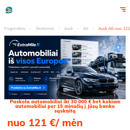
Pagrindinis
Skelbimai
Audi
A6
Audi A6 nuo 121
Paskola automobiliui iki 30 000 € bet kokiam
automobiliui per 15 minučių į Jūsų banko
sąskaitą
nuo 121 €/ mėn