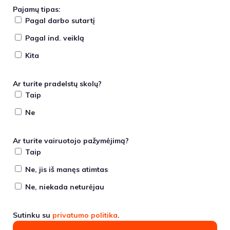
Pajamų tipas:
Pagal darbo sutartį
Pagal ind. veiklą
Kita
Ar turite pradelstų skolų?
Taip
Ne
Ar turite vairuotojo pažymėjimą?
Taip
Ne, jis iš manęs atimtas
Ne, niekada neturėjau
Sutinku su
privatumo politika
.