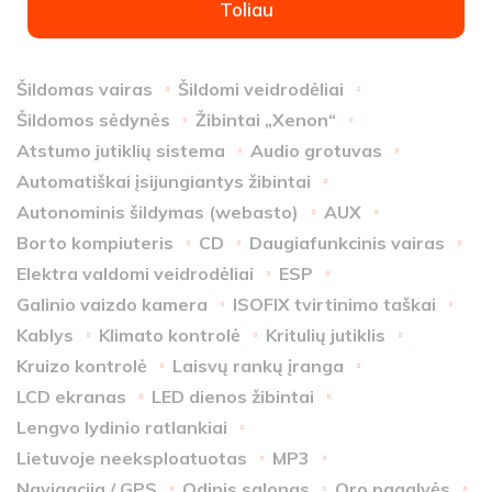
Toliau
Šildomas vairas
Šildomi veidrodėliai
Šildomos sėdynės
Žibintai „Xenon“
Atstumo jutiklių sistema
Audio grotuvas
Automatiškai įsijungiantys žibintai
Autonominis šildymas (webasto)
AUX
Borto kompiuteris
CD
Daugiafunkcinis vairas
Elektra valdomi veidrodėliai
ESP
Galinio vaizdo kamera
ISOFIX tvirtinimo taškai
Kablys
Klimato kontrolė
Kritulių jutiklis
Kruizo kontrolė
Laisvų rankų įranga
LCD ekranas
LED dienos žibintai
Lengvo lydinio ratlankiai
Lietuvoje neeksploatuotas
MP3
Navigacija / GPS
Odinis salonas
Oro pagalvės