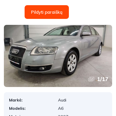
Pildyti paraišką
1
/
17
Markė:
Audi
Modelis:
A6