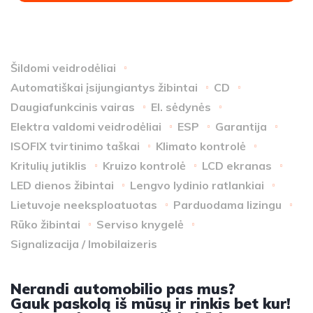
Šildomi veidrodėliai
Automatiškai įsijungiantys žibintai
CD
Daugiafunkcinis vairas
El. sėdynės
Elektra valdomi veidrodėliai
ESP
Garantija
ISOFIX tvirtinimo taškai
Klimato kontrolė
Kritulių jutiklis
Kruizo kontrolė
LCD ekranas
LED dienos žibintai
Lengvo lydinio ratlankiai
Lietuvoje neeksploatuotas
Parduodama lizingu
Rūko žibintai
Serviso knygelė
Signalizacija / Imobilaizeris
Nerandi automobilio pas mus?
Gauk paskolą iš mūsų ir rinkis bet kur!