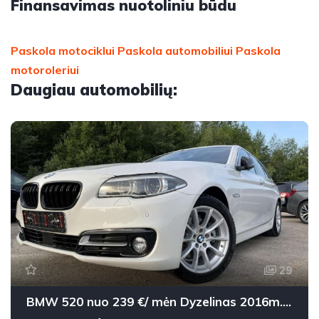
Finansavimas nuotoliniu būdu
Paskola motociklui
Paskola automobiliui
Paskola
motoroleriui
Daugiau automobilių:
29
BMW 520 nuo 239 €/ mėn Dyzelinas 2016m. Universalas Automatinė