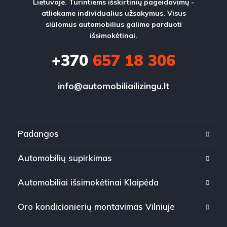
Lietuvoje. Turintiems išskirtinių pageidavimų -
atliekame individualius užsakymus. Visus
siūlomus automobilius galime parduoti
išsimokėtinai.
+370
657 18 306
info@automobiliailizingu.lt
Padangos
Automobilių supirkimas
Automobiliai išsimokėtinai Klaipėda
Oro kondicionierių montavimas Vilniuje