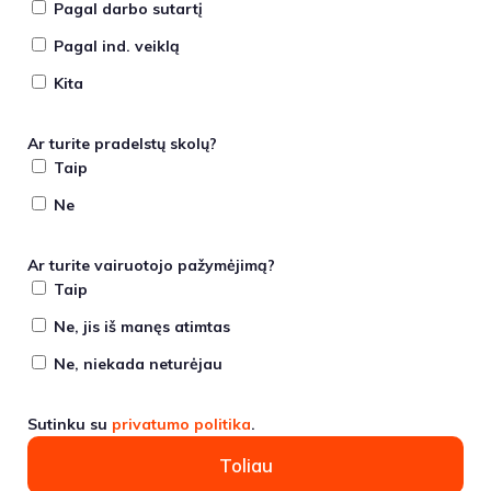
Pagal darbo sutartį
Pagal ind. veiklą
Kita
Ar turite pradelstų skolų?
Taip
Ne
Ar turite vairuotojo pažymėjimą?
Taip
Ne, jis iš manęs atimtas
Ne, niekada neturėjau
Sutinku su
privatumo politika
.
Toliau