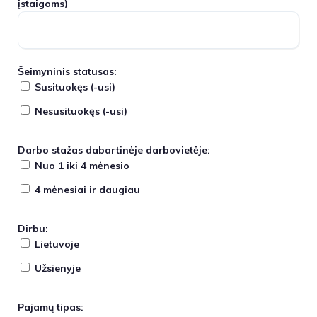
įstaigoms)
Šeimyninis statusas:
Susituokęs (-usi)
Nesusituokęs (-usi)
Darbo stažas dabartinėje darbovietėje:
Nuo 1 iki 4 mėnesio
4 mėnesiai ir daugiau
Dirbu:
Lietuvoje
Užsienyje
Pajamų tipas: