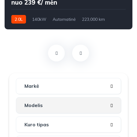
nuo 239 €/ mėn
2.0L
140kW
Automatinė
223,000 km
2016m.