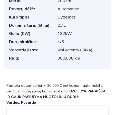
Metai:
2007m.
Pavarų dėžė:
Automatinė
Kuro tipas:
Dyzelinas
Darbinis tūris (litrai):
2.7L
Galia (KW):
132kW
Durų skaičius:
4/5
Varantieji ratai:
Visi varantys (4x4)
Rida:
300,000 km
Paskola automobiliui iki 30 000 € bet kokiam automobiliui
per 15 minučių į Jūsų banko sąskaitą.
UŽPILDYK PARAIŠKĄ
IR GAUK PASIŪLYMĄ NUOTOLINIU BŪDU:
Vardas, Pavardė