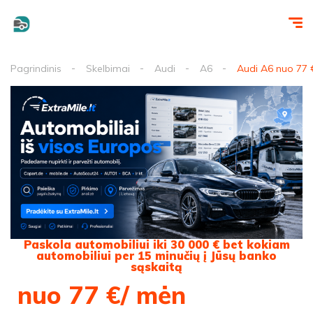
Pagrindinis
Skelbimai
Audi
A6
Audi A6 nuo 77
Paskola automobiliui iki 30 000 € bet kokiam
automobiliui per 15 minučių į Jūsų banko
sąskaitą
nuo 77 €/ mėn