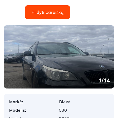
Pildyti paraišką
1
/
14
Markė:
BMW
Modelis:
530