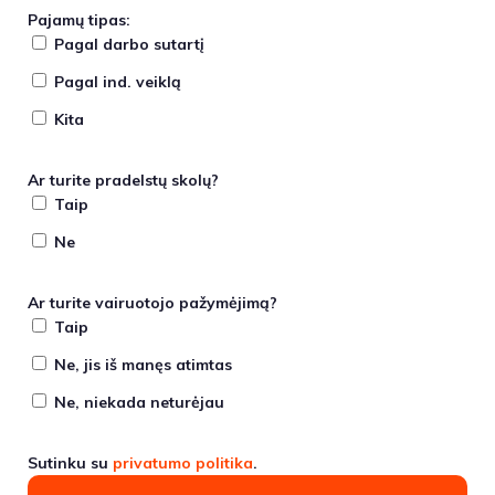
Pajamų tipas:
Pagal darbo sutartį
Pagal ind. veiklą
Kita
Ar turite pradelstų skolų?
Taip
Ne
Ar turite vairuotojo pažymėjimą?
Taip
Ne, jis iš manęs atimtas
Ne, niekada neturėjau
Sutinku su
privatumo politika
.