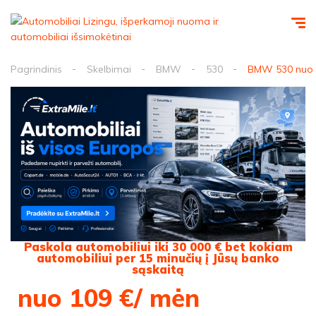
Pagrindinis
Skelbimai
BMW
530
BMW 530 nuo 1
Paskola automobiliui iki 30 000 € bet kokiam
automobiliui per 15 minučių į Jūsų banko
sąskaitą
nuo 109 €/ mėn