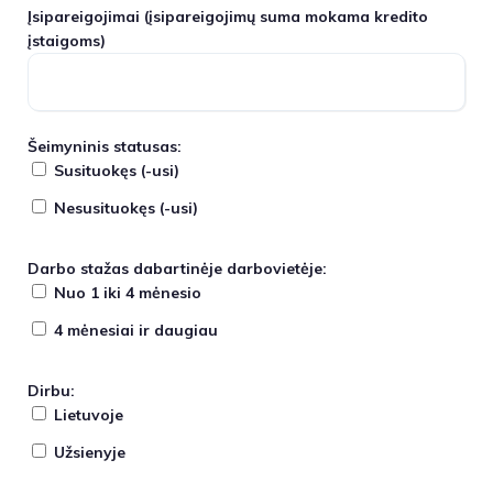
Įsipareigojimai
(įsipareigojimų suma mokama kredito
įstaigoms)
Šeimyninis statusas:
Susituokęs (-usi)
Nesusituokęs (-usi)
Darbo stažas dabartinėje darbovietėje:
Nuo 1 iki 4 mėnesio
4 mėnesiai ir daugiau
Dirbu:
Lietuvoje
Užsienyje