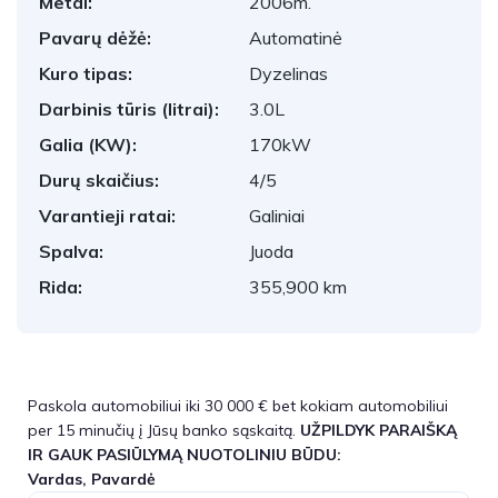
Metai:
2006m.
Pavarų dėžė:
Automatinė
Kuro tipas:
Dyzelinas
Darbinis tūris (litrai):
3.0L
Galia (KW):
170kW
Durų skaičius:
4/5
Varantieji ratai:
Galiniai
Spalva:
Juoda
Rida:
355,900 km
Paskola automobiliui iki 30 000 € bet kokiam automobiliui
per 15 minučių į Jūsų banko sąskaitą.
UŽPILDYK PARAIŠKĄ
IR GAUK PASIŪLYMĄ NUOTOLINIU BŪDU:
Vardas, Pavardė