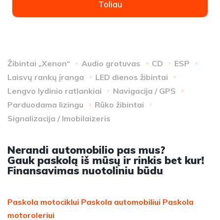
Toliau
Žibintai „Xenon“
Audio grotuvas
CD
ESP
Laisvų rankų įranga
LED dienos žibintai
Lengvo lydinio ratlankiai
Navigacija / GPS
Parduodama lizingu
Rūko žibintai
Signalizacija / Imobilaizeris
Nerandi automobilio pas mus?
Gauk paskolą iš mūsų ir rinkis bet kur!
Finansavimas nuotoliniu būdu
Paskola motociklui
Paskola automobiliui
Paskola
motoroleriui