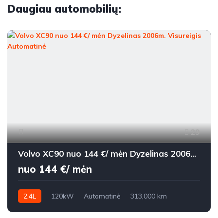
Daugiau automobilių:
29
Volvo XC90 nuo 144 €/ mėn Dyzelinas 2006m. Visureigis Automatinė
nuo 144 €/ mėn
2.4L
120kW
Automatinė
313,000 km
2006m.