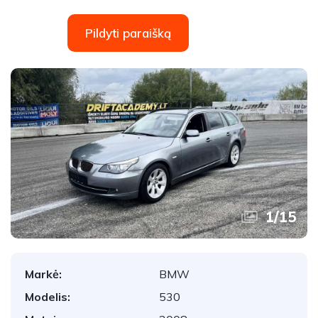
Pildyti paraišką
1
/
15
Markė:
BMW
Modelis:
530