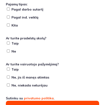
Pajamų tipas:
Pagal darbo sutartį
Pagal ind. veiklą
Kita
Ar turite pradelstų skolų?
Taip
Ne
Ar turite vairuotojo pažymėjimą?
Taip
Ne, jis iš manęs atimtas
Ne, niekada neturėjau
Sutinku su
privatumo politika
.