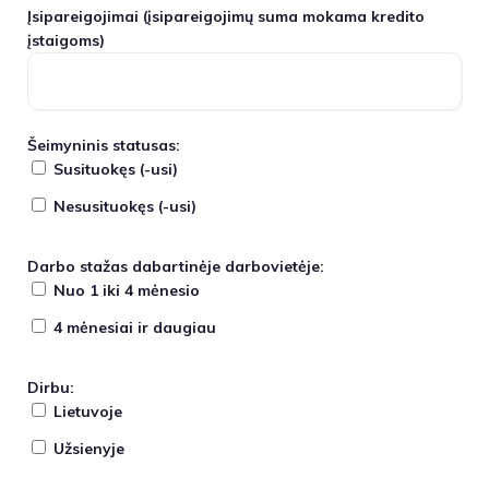
Įsipareigojimai
(įsipareigojimų suma mokama kredito
įstaigoms)
Šeimyninis statusas:
Susituokęs (-usi)
Nesusituokęs (-usi)
Darbo stažas dabartinėje darbovietėje:
Nuo 1 iki 4 mėnesio
4 mėnesiai ir daugiau
Dirbu:
Lietuvoje
Užsienyje