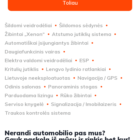
Toliau
Šildomi veidrodėliai
Šildomos sėdynės
Žibintai „Xenon“
Atstumo jutiklių sistema
Automatiškai įsijungiantys žibintai
Daugiafunkcinis vairas
Elektra valdomi veidrodėliai
ESP
Kritulių jutiklis
Lengvo lydinio ratlankiai
Lietuvoje neeksploatuotas
Navigacija / GPS
Odinis salonas
Panoraminis stogas
Parduodama lizingu
Rūko žibintai
Serviso knygelė
Signalizacija / Imobilaizeris
Traukos kontrolės sistema
Nerandi automobilio pas mus?
Gauk paskolą iš mūsų ir rinkis bet kur!