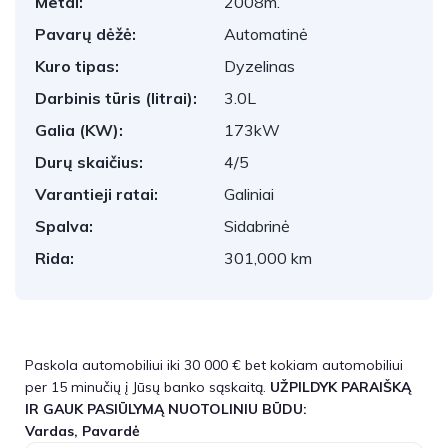
Metai:
2008m.
Pavarų dėžė:
Automatinė
Kuro tipas:
Dyzelinas
Darbinis tūris (litrai):
3.0L
Galia (KW):
173kW
Durų skaičius:
4/5
Varantieji ratai:
Galiniai
Spalva:
Sidabrinė
Rida:
301,000 km
Paskola automobiliui iki 30 000 € bet kokiam automobiliui
per 15 minučių į Jūsų banko sąskaitą.
UŽPILDYK PARAIŠKĄ
IR GAUK PASIŪLYMĄ NUOTOLINIU BŪDU:
Vardas, Pavardė