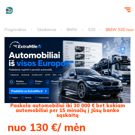
Pagrindinis
Skelbimai
BMW
530
BMW 530 nuo 1
Paskola automobiliui iki 30 000 € bet kokiam
automobiliui per 15 minučių į Jūsų banko
sąskaitą
nuo 130 €/ mėn