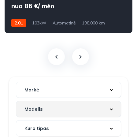
nuo 86 €/ mėn
2.0L
103kW
Automatinė
198,000 km
2008m.