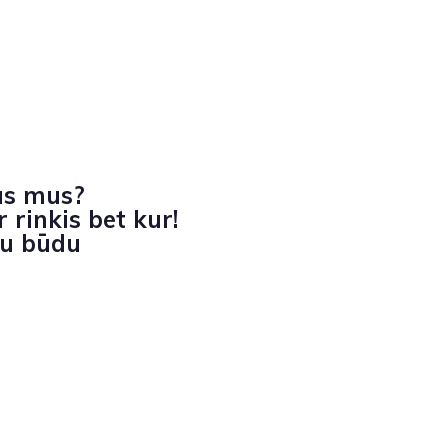
as mus?
 rinkis bet kur!
iu būdu