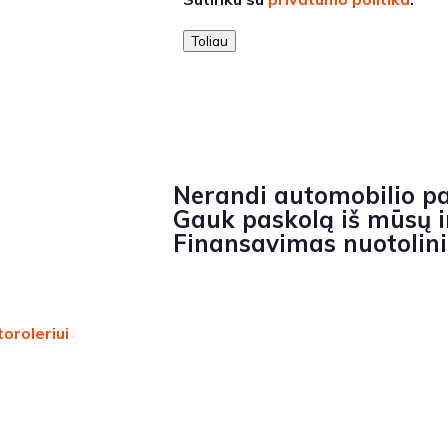
Toliau
Nerandi automobilio p
Gauk paskolą iš mūsų ir
Finansavimas nuotolin
oroleriui