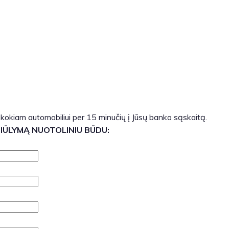
 kokiam automobiliui per 15 minučių į Jūsų banko sąskaitą.
SIŪLYMĄ NUOTOLINIU BŪDU: