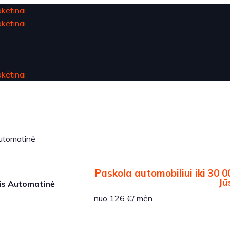
utomatinė
Paskola automobiliui iki 30 0
Jū
is Automatinė
nuo 126 €/ mėn