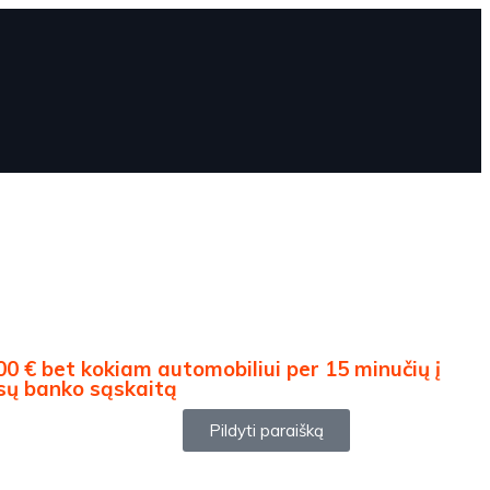
00 € bet kokiam automobiliui per 15 minučių į
sų banko sąskaitą
Pildyti paraišką