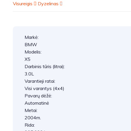
Visureigis
Dyzelinas
Markė:
BMW
Modelis:
X5
Darbinis tūris (litrai):
3.0L
Varantieji ratai:
Visi varantys (4x4)
Pavarų dėžė:
Automatinė
Metai:
2004m.
Rida: