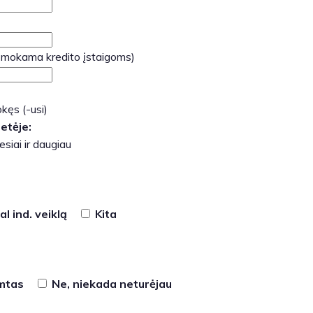
 mokama kredito įstaigoms)
kęs (-usi)
etėje:
siai ir daugiau
l ind. veiklą
Kita
imtas
Ne, niekada neturėjau