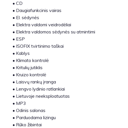
•
CD
•
Daugiafunkcinis vairas
•
El. sėdynės
•
Elektra valdomi veidrodėliai
•
Elektra valdomos sėdynės su atmintimi
•
ESP
•
ISOFIX tvirtinimo taškai
•
Kablys
•
Klimato kontrolė
•
Kritulių jutiklis
•
Kruizo kontrolė
•
Laisvų rankų įranga
•
Lengvo lydinio ratlankiai
•
Lietuvoje neeksploatuotas
•
MP3
•
Odinis salonas
•
Parduodama lizingu
•
Rūko žibintai