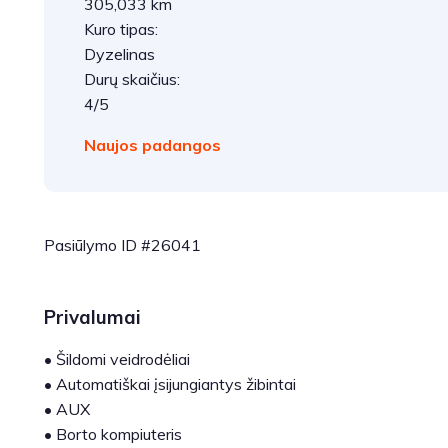
305,033 km
Kuro tipas:
Dyzelinas
Durų skaičius:
4/5
Naujos padangos
Pasiūlymo ID #26041
Privalumai
•
Šildomi veidrodėliai
•
Automatiškai įsijungiantys žibintai
•
AUX
•
Borto kompiuteris