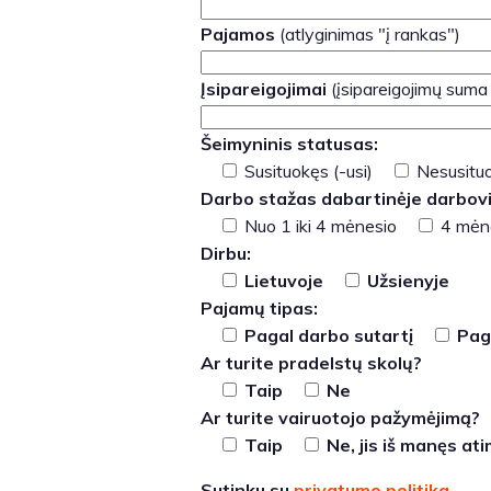
Pajamos
(atlyginimas "į rankas")
Įsipareigojimai
(įsipareigojimų suma
Šeimyninis statusas:
Susituokęs (-usi)
Nesusituo
Darbo stažas dabartinėje darbovi
Nuo 1 iki 4 mėnesio
4 mėne
Dirbu:
Lietuvoje
Užsienyje
Pajamų tipas:
Pagal darbo sutartį
Paga
Ar turite pradelstų skolų?
Taip
Ne
Ar turite vairuotojo pažymėjimą?
Taip
Ne, jis iš manęs at
Sutinku su
privatumo politika
.