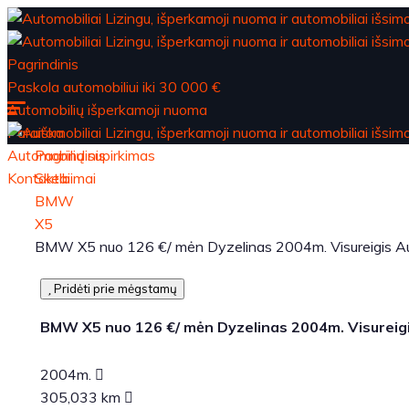
Pagrindinis
Paskola automobiliui iki 30 000 €
Automobilių išperkamoji nuoma
Paraiška
Automobilių supirkimas
Pagrindinis
Kontaktai
Skelbimai
BMW
X5
BMW X5 nuo 126 €/ mėn Dyzelinas 2004m. Visureigis A
Pridėti prie mėgstamų
BMW X5 nuo 126 €/ mėn Dyzelinas 2004m. Visureig
2004m.
305,033 km