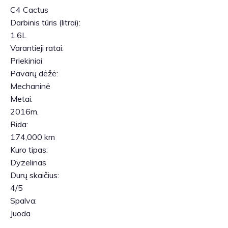
C4 Cactus
Darbinis tūris (litrai):
1.6L
Varantieji ratai:
Priekiniai
Pavarų dėžė:
Mechaninė
Metai:
2016m.
Rida:
174,000 km
Kuro tipas:
Dyzelinas
Durų skaičius:
4/5
Spalva:
Juoda