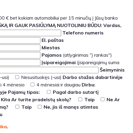
000 € bet kokiam automobiliui per 15 minučių į Jūsų banko
ŠKĄ IR GAUK PASIŪLYMĄ NUOTOLINIU BŪDU:
Vardas,
Telefono numeris
El. paštas
Miestas
Pajamos
(atlyginimas "į rankas")
Įsipareigojimai
(įsipareigojimų suma
Šeimyninis
-usi)
Nesusituokęs (-usi)
Darbo stažas dabartinėje
ki 4 mėnesio
4 mėnesiai ir daugiau
Dirbu:
yje
Pajamų tipas:
Pagal darbo sutartį
Kita
Ar turite pradelstų skolų?
Taip
Ne
Ar
imą?
Taip
Ne, jis iš manęs atimtas
u
ika
.