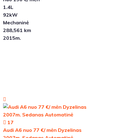
1.4L
92kW
Mechaninė
288,561 km
2015m.
17
Audi A6 nuo 77 €/ mėn Dyzelinas
2007m. Sedanas Automatinė