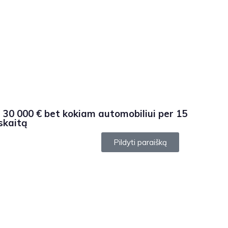
i 30 000 € bet kokiam automobiliui per 15
skaitą
Pildyti paraišką