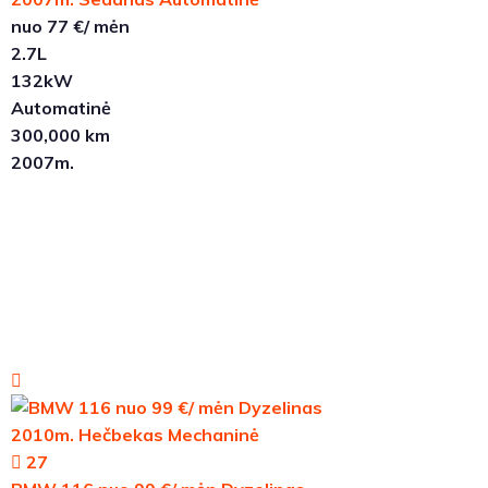
nuo 77 €/ mėn
2.7L
132kW
Automatinė
300,000 km
2007m.
27