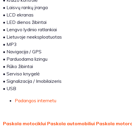
•
Laisvų rankų įranga
•
LCD ekranas
•
LED dienos žibintai
•
Lengvo lydinio ratlankiai
•
Lietuvoje neeksploatuotas
•
MP3
•
Navigacija / GPS
•
Parduodama lizingu
•
Rūko žibintai
•
Serviso knygelė
•
Signalizacija / Imobilaizeris
•
USB
Padangos internetu
Paskola motociklui
Paskola automobiliui
Paskola motoro