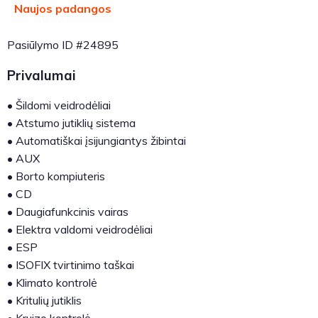
Naujos padangos
Pasiūlymo ID #24895
Privalumai
•
Šildomi veidrodėliai
•
Atstumo jutiklių sistema
•
Automatiškai įsijungiantys žibintai
•
AUX
•
Borto kompiuteris
•
CD
•
Daugiafunkcinis vairas
•
Elektra valdomi veidrodėliai
•
ESP
•
ISOFIX tvirtinimo taškai
•
Klimato kontrolė
•
Kritulių jutiklis
•
Kruizo kontrolė