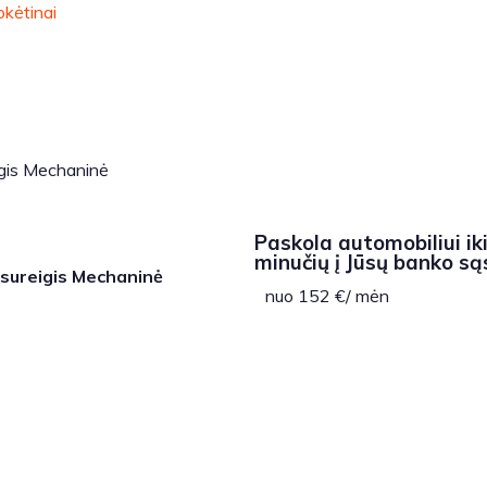
igis Mechaninė
Paskola automobiliui ik
minučių į Jūsų banko są
isureigis Mechaninė
nuo 152 €/ mėn