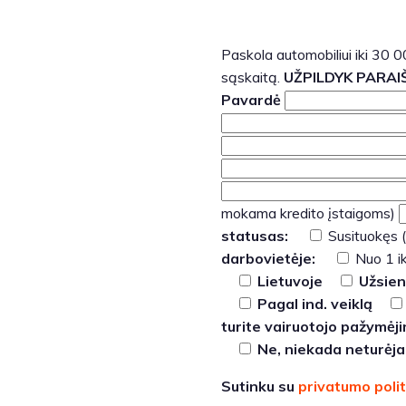
Paskola automobiliui iki 30 
sąskaitą.
UŽPILDYK PARAI
Pavardė
mokama kredito įstaigoms)
statusas:
Susituokęs (
darbovietėje:
Nuo 1 i
Lietuvoje
Užsien
Pagal ind. veiklą
turite vairuotojo pažymėj
Ne, niekada neturėja
Sutinku su
privatumo polit