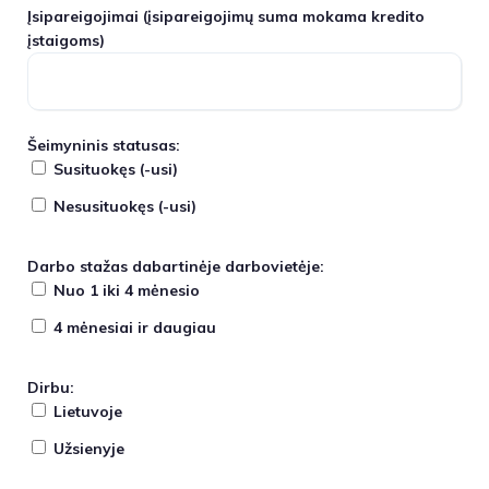
Įsipareigojimai
(įsipareigojimų suma mokama kredito
įstaigoms)
Šeimyninis statusas:
Susituokęs (-usi)
Nesusituokęs (-usi)
Darbo stažas dabartinėje darbovietėje:
Nuo 1 iki 4 mėnesio
4 mėnesiai ir daugiau
Dirbu:
Lietuvoje
Užsienyje