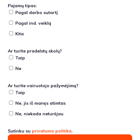
Pajamų tipas:
Pagal darbo sutartį
Pagal ind. veiklą
Kita
Ar turite pradelstų skolų?
Taip
Ne
Ar turite vairuotojo pažymėjimą?
Taip
Ne, jis iš manęs atimtas
Ne, niekada neturėjau
Sutinku su
privatumo politika
.