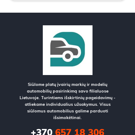
Siūlome platų įvairių markių ir modelių
automobilių pasirinkimą savo filialuose
Lietuvoje. Turintiems išskirtinių pageidavimų -
atliekame individualius užsakymus. Visus
siūlomus automobilius galime parduoti
išsimokėtinai.
+370
657 18 306