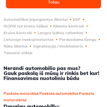
Toliau
Automatiškai įsijungiantys žibintai
ESP
ISOFIX tvirtinimo taškai
Klimato kontrolė
Kruizo kontrolė
Lengvo lydinio ratlankiai
Lietuvoje neeksploatuotas
Parduodama lizingu
Rūko žibintai
Signalizacija / Imobilaizeris
Tamsinti stiklai
Nerandi automobilio pas mus?
Gauk paskolą iš mūsų ir rinkis bet kur!
Finansavimas nuotoliniu būdu
Paskola motociklui
Paskola automobiliui
Paskola
motoroleriui
Daugiau automobilių: