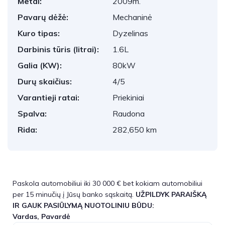
Metai:
2009m.
Pavarų dėžė:
Mechaninė
Kuro tipas:
Dyzelinas
Darbinis tūris (litrai):
1.6L
Galia (KW):
80kW
Durų skaičius:
4/5
Varantieji ratai:
Priekiniai
Spalva:
Raudona
Rida:
282,650 km
Paskola automobiliui iki 30 000 € bet kokiam automobiliui
per 15 minučių į Jūsų banko sąskaitą.
UŽPILDYK PARAIŠKĄ
IR GAUK PASIŪLYMĄ NUOTOLINIU BŪDU:
Vardas, Pavardė