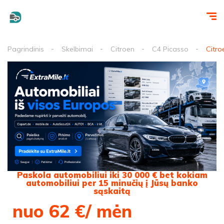
Pagrindinis
Skelbimai
Citroen
C4 Picasso
Citro
Paskola automobiliui iki 30 000 € bet kokiam
automobiliui per 15 minučių į Jūsų banko
sąskaitą
nuo 62 €/ mėn