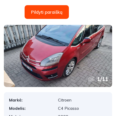
Pildyti paraišką
1
/
11
Markė:
Citroen
Modelis:
C4 Picasso