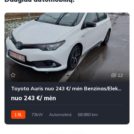
12
Toyota Auris nuo 243 €/ mėn Benzinas/Elektra 2015m. Hečbekas Automatinė
nuo 243 €/ mėn
1.8L
73kW
Automatinė
68,880 km
2015m.