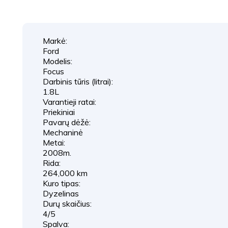
Markė:
Ford
Modelis:
Focus
Darbinis tūris (litrai):
1.8L
Varantieji ratai:
Priekiniai
Pavarų dėžė:
Mechaninė
Metai:
2008m.
Rida:
264,000 km
Kuro tipas:
Dyzelinas
Durų skaičius:
4/5
Spalva: