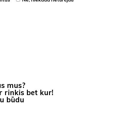
as mus?
 rinkis bet kur!
iu būdu