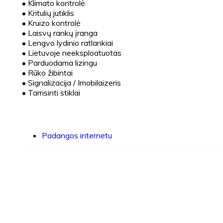
•
Klimato kontrolė
•
Kritulių jutiklis
•
Kruizo kontrolė
•
Laisvų rankų įranga
•
Lengvo lydinio ratlankiai
•
Lietuvoje neeksploatuotas
•
Parduodama lizingu
•
Rūko žibintai
•
Signalizacija / Imobilaizeris
•
Tamsinti stiklai
Padangos internetu