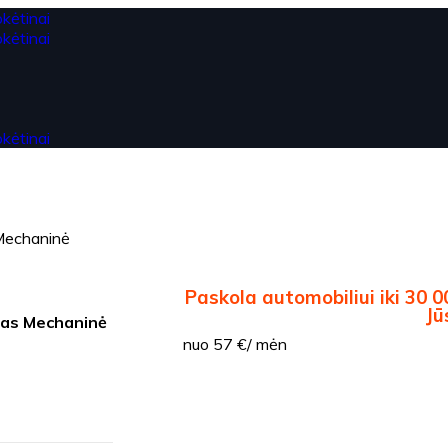
Mechaninė
Paskola automobiliui iki 30 0
Jū
kas Mechaninė
nuo 57 €/ mėn