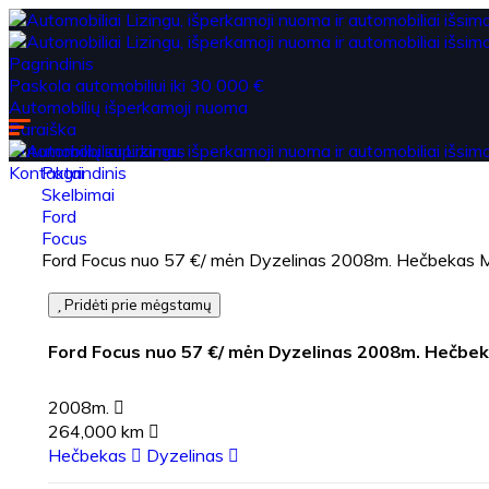
Pagrindinis
Paskola automobiliui iki 30 000 €
Automobilių išperkamoji nuoma
Paraiška
Automobilių supirkimas
Kontaktai
Pagrindinis
Skelbimai
Ford
Focus
Ford Focus nuo 57 €/ mėn Dyzelinas 2008m. Hečbekas 
Pridėti prie mėgstamų
Ford Focus nuo 57 €/ mėn Dyzelinas 2008m. Hečbe
2008m.
264,000 km
Hečbekas
Dyzelinas