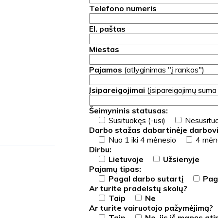
Telefono numeris
El. paštas
Miestas
Pajamos
(atlyginimas "į rankas")
Įsipareigojimai
(įsipareigojimų suma
Šeimyninis statusas:
Susituokęs (-usi)
Nesusituo
Darbo stažas dabartinėje darbovi
Nuo 1 iki 4 mėnesio
4 mėne
Dirbu:
Lietuvoje
Užsienyje
Pajamų tipas:
Pagal darbo sutartį
Paga
Ar turite pradelstų skolų?
Taip
Ne
Ar turite vairuotojo pažymėjimą?
Taip
Ne, jis iš manęs at