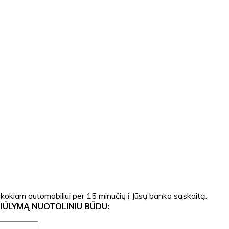
 kokiam automobiliui per 15 minučių į Jūsų banko sąskaitą.
SIŪLYMĄ NUOTOLINIU BŪDU: