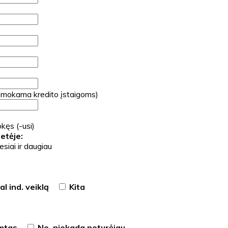
 mokama kredito įstaigoms)
kęs (-usi)
etėje:
siai ir daugiau
l ind. veiklą
Kita
imtas
Ne, niekada neturėjau