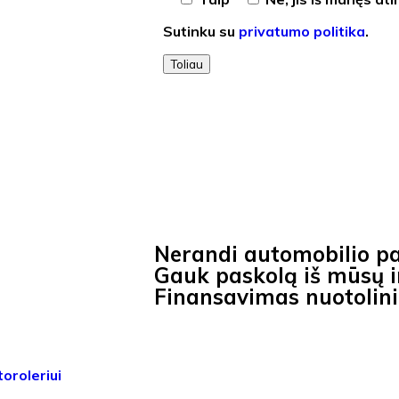
Sutinku su
privatumo politika
.
Toliau
Nerandi automobilio p
Gauk paskolą iš mūsų ir
Finansavimas nuotolin
oroleriui