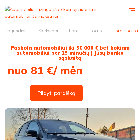
Pagrindinis
Skelbimai
Ford
Focus
Ford Focus n
Paskola automobiliui iki 30 000 € bet kokiam
automobiliui per 15 minučių į Jūsų banko
sąskaitą
nuo 81 €/ mėn
Pildyti paraišką