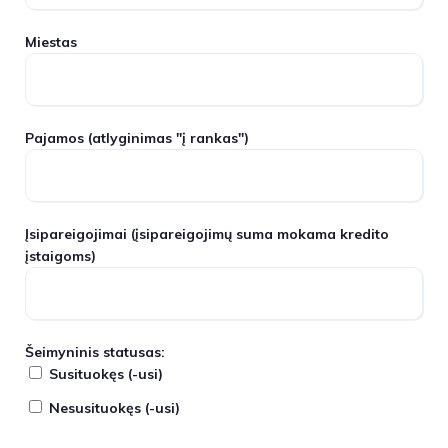
Miestas
Pajamos
(atlyginimas "į rankas")
Įsipareigojimai
(įsipareigojimų suma mokama kredito
įstaigoms)
Šeimyninis statusas:
Susituokęs (-usi)
Nesusituokęs (-usi)