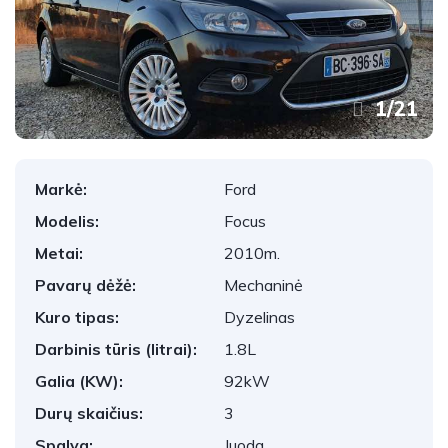
1
/
21
Markė:
Ford
Modelis:
Focus
Metai:
2010m.
Pavarų dėžė:
Mechaninė
Kuro tipas:
Dyzelinas
Darbinis tūris (litrai):
1.8L
Galia (KW):
92kW
Durų skaičius:
3
Spalva:
Juoda