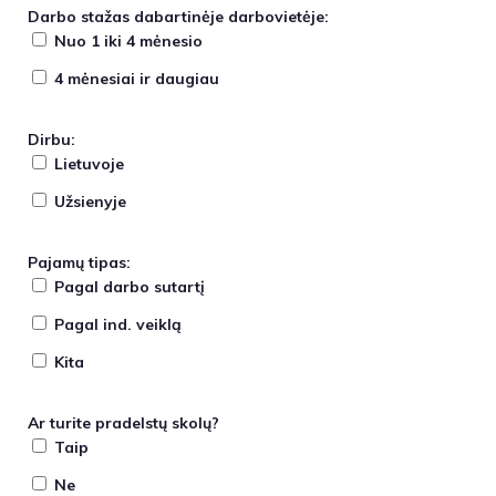
Darbo stažas dabartinėje darbovietėje:
Nuo 1 iki 4 mėnesio
4 mėnesiai ir daugiau
Dirbu:
Lietuvoje
Užsienyje
Pajamų tipas:
Pagal darbo sutartį
Pagal ind. veiklą
Kita
Ar turite pradelstų skolų?
Taip
Ne