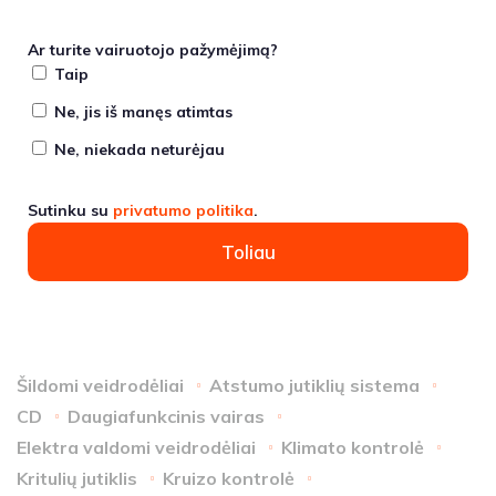
Ar turite vairuotojo pažymėjimą?
Taip
Ne, jis iš manęs atimtas
Ne, niekada neturėjau
Sutinku su
privatumo politika
.
Toliau
Šildomi veidrodėliai
Atstumo jutiklių sistema
CD
Daugiafunkcinis vairas
Elektra valdomi veidrodėliai
Klimato kontrolė
Kritulių jutiklis
Kruizo kontrolė