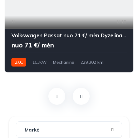
15
Volkswagen Passat nuo 71 €/ mėn Dyzelinas 2010m. Universalas Mechaninė
nuo 71 €/ mėn
2.0L
103kW
Mechaninė
229,302 km
2010m.