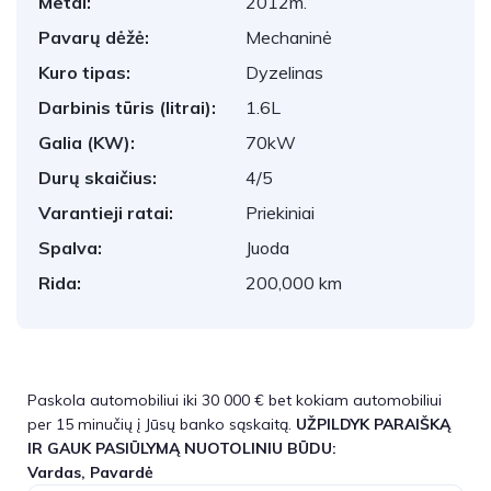
Metai:
2012m.
Pavarų dėžė:
Mechaninė
Kuro tipas:
Dyzelinas
Darbinis tūris (litrai):
1.6L
Galia (KW):
70kW
Durų skaičius:
4/5
Varantieji ratai:
Priekiniai
Spalva:
Juoda
Rida:
200,000 km
Paskola automobiliui iki 30 000 € bet kokiam automobiliui
per 15 minučių į Jūsų banko sąskaitą.
UŽPILDYK PARAIŠKĄ
IR GAUK PASIŪLYMĄ NUOTOLINIU BŪDU:
Vardas, Pavardė