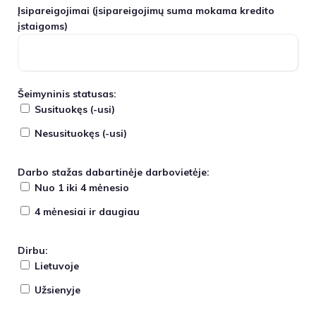
Įsipareigojimai
(įsipareigojimų suma mokama kredito
įstaigoms)
Šeimyninis statusas:
Susituokęs (-usi)
Nesusituokęs (-usi)
Darbo stažas dabartinėje darbovietėje:
Nuo 1 iki 4 mėnesio
4 mėnesiai ir daugiau
Dirbu:
Lietuvoje
Užsienyje