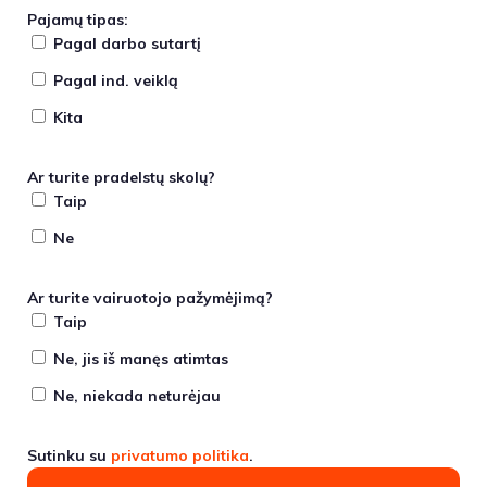
Pajamų tipas:
Pagal darbo sutartį
Pagal ind. veiklą
Kita
Ar turite pradelstų skolų?
Taip
Ne
Ar turite vairuotojo pažymėjimą?
Taip
Ne, jis iš manęs atimtas
Ne, niekada neturėjau
Sutinku su
privatumo politika
.