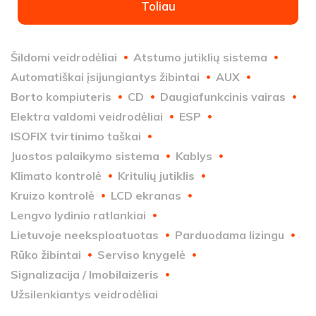
Toliau
Šildomi veidrodėliai
Atstumo jutiklių sistema
Automatiškai įsijungiantys žibintai
AUX
Borto kompiuteris
CD
Daugiafunkcinis vairas
Elektra valdomi veidrodėliai
ESP
ISOFIX tvirtinimo taškai
Juostos palaikymo sistema
Kablys
Klimato kontrolė
Kritulių jutiklis
Kruizo kontrolė
LCD ekranas
Lengvo lydinio ratlankiai
Lietuvoje neeksploatuotas
Parduodama lizingu
Rūko žibintai
Serviso knygelė
Signalizacija / Imobilaizeris
Užsilenkiantys veidrodėliai