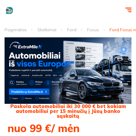
Pagrindinis
Skelbimai
Ford
Focus
Ford Focus n
Paskola automobiliui iki 30 000 € bet kokiam
automobiliui per 15 minučių į Jūsų banko
sąskaitą
nuo 99 €/ mėn