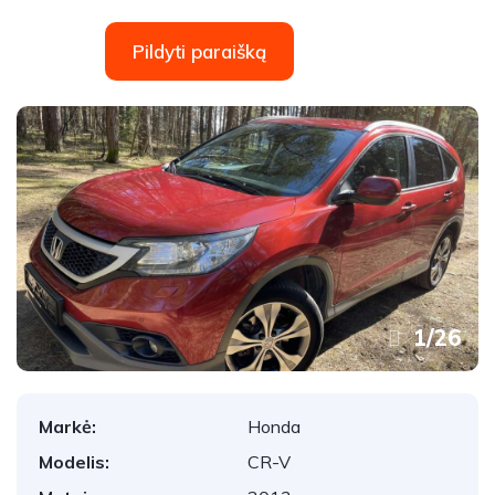
Pildyti paraišką
1
/
26
Markė:
Honda
Modelis:
CR-V