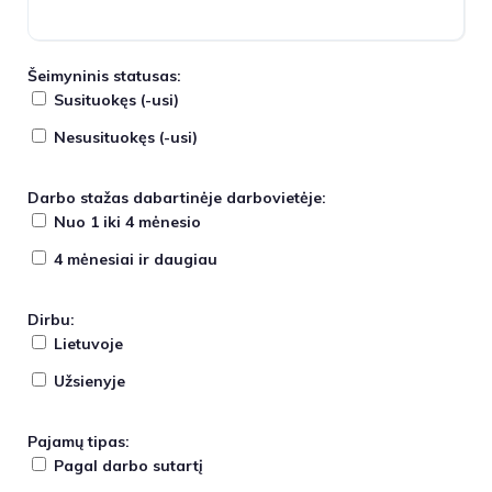
Šeimyninis statusas:
Susituokęs (-usi)
Nesusituokęs (-usi)
Darbo stažas dabartinėje darbovietėje:
Nuo 1 iki 4 mėnesio
4 mėnesiai ir daugiau
Dirbu:
Lietuvoje
Užsienyje
Pajamų tipas:
Pagal darbo sutartį