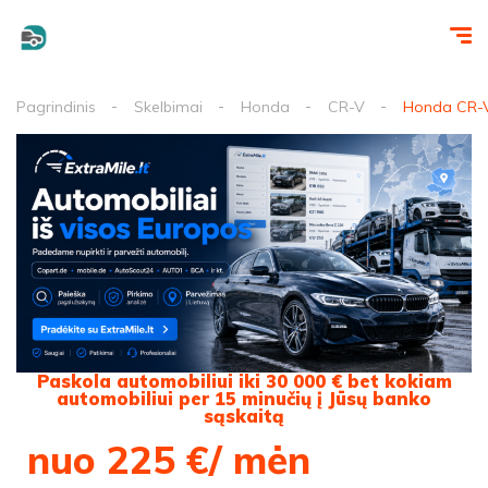
Pagrindinis
Skelbimai
Honda
CR-V
Honda CR-V
Paskola automobiliui iki 30 000 € bet kokiam
automobiliui per 15 minučių į Jūsų banko
sąskaitą
nuo 225 €/ mėn