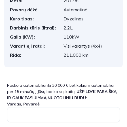
Metai:
2013m.
Pavarų dėžė:
Automatinė
Kuro tipas:
Dyzelinas
Darbinis tūris (litrai):
2.2L
Galia (KW):
110kW
Varantieji ratai:
Visi varantys (4x4)
Rida:
211,000 km
Paskola automobiliui iki 30 000 € bet kokiam automobiliui
per 15 minučių į Jūsų banko sąskaitą.
UŽPILDYK PARAIŠKĄ
IR GAUK PASIŪLYMĄ NUOTOLINIU BŪDU:
Vardas, Pavardė