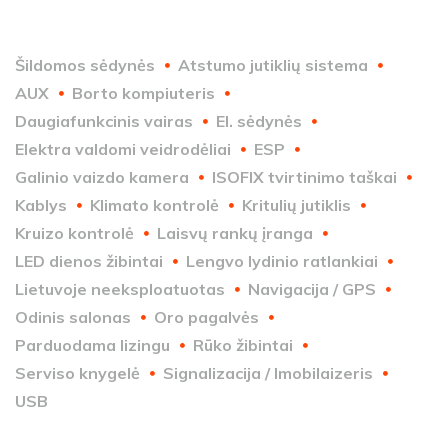
Šildomos sėdynės
Atstumo jutiklių sistema
AUX
Borto kompiuteris
Daugiafunkcinis vairas
El. sėdynės
Elektra valdomi veidrodėliai
ESP
Galinio vaizdo kamera
ISOFIX tvirtinimo taškai
Kablys
Klimato kontrolė
Kritulių jutiklis
Kruizo kontrolė
Laisvų rankų įranga
LED dienos žibintai
Lengvo lydinio ratlankiai
Lietuvoje neeksploatuotas
Navigacija / GPS
Odinis salonas
Oro pagalvės
Parduodama lizingu
Rūko žibintai
Serviso knygelė
Signalizacija / Imobilaizeris
USB