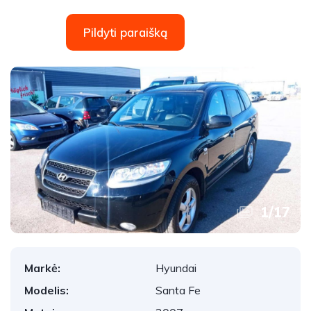
Pildyti paraišką
1
/
17
Markė:
Hyundai
Modelis:
Santa Fe