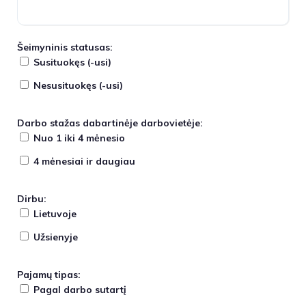
Šeimyninis statusas:
Susituokęs (-usi)
Nesusituokęs (-usi)
Darbo stažas dabartinėje darbovietėje:
Nuo 1 iki 4 mėnesio
4 mėnesiai ir daugiau
Dirbu:
Lietuvoje
Užsienyje
Pajamų tipas:
Pagal darbo sutartį