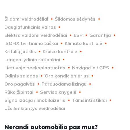
Šildomi veidrodėliai
Šildomos sėdynės
Daugiafunkcinis vairas
Elektra valdomi veidrodėliai
ESP
Garantija
ISOFIX tvirtinimo taškai
Klimato kontrolė
Kritulių jutiklis
Kruizo kontrolė
Lengvo lydinio ratlankiai
Lietuvoje neeksploatuotas
Navigacija / GPS
Odinis salonas
Oro kondicionierius
Oro pagalvės
Parduodama lizingu
Rūko žibintai
Serviso knygelė
Signalizacija / Imobilaizeris
Tamsinti stiklai
Užsilenkiantys veidrodėliai
Nerandi automobilio pas mus?