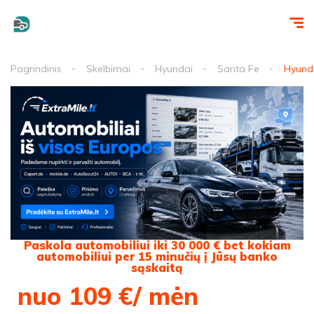
Pagrindinis
Skelbimai
Hyundai
Santa Fe
Hyunda
Paskola automobiliui iki 30 000 € bet kokiam
automobiliui per 15 minučių į Jūsų banko
sąskaitą
nuo 109 €/ mėn