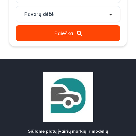
Paieška
Siūlome platų įvairių markių ir modelių