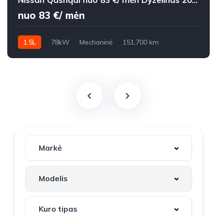
nuo 83 €/ mėn
1.5L
78kW
Mechaninė
151,700 km
2008m.