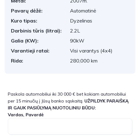
Metai:
2007m.
Pavarų dėžė:
Automatinė
Kuro tipas:
Dyzelinas
Darbinis tūris (litrai):
2.2L
Galia (KW):
90kW
Varantieji ratai:
Visi varantys (4x4)
Rida:
280,000 km
Paskola automobiliui iki 30 000 € bet kokiam automobiliui
per 15 minučių į Jūsų banko sąskaitą.
UŽPILDYK PARAIŠKĄ
IR GAUK PASIŪLYMĄ NUOTOLINIU BŪDU:
Vardas, Pavardė