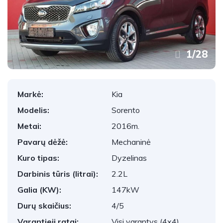
1
/
28
Markė:
Kia
Modelis:
Sorento
Metai:
2016m.
Pavarų dėžė:
Mechaninė
Kuro tipas:
Dyzelinas
Darbinis tūris (litrai):
2.2L
Galia (KW):
147kW
Durų skaičius:
4/5
Varantieji ratai:
Visi varantys (4x4)