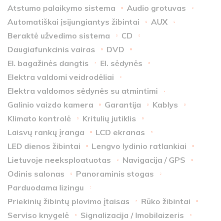
Atstumo palaikymo sistema
Audio grotuvas
Automatiškai įsijungiantys žibintai
AUX
Beraktė užvedimo sistema
CD
Daugiafunkcinis vairas
DVD
El. bagažinės dangtis
El. sėdynės
Elektra valdomi veidrodėliai
Elektra valdomos sėdynės su atmintimi
Galinio vaizdo kamera
Garantija
Kablys
Klimato kontrolė
Kritulių jutiklis
Laisvų rankų įranga
LCD ekranas
LED dienos žibintai
Lengvo lydinio ratlankiai
Lietuvoje neeksploatuotas
Navigacija / GPS
Odinis salonas
Panoraminis stogas
Parduodama lizingu
Priekinių žibintų plovimo įtaisas
Rūko žibintai
Serviso knygelė
Signalizacija / Imobilaizeris