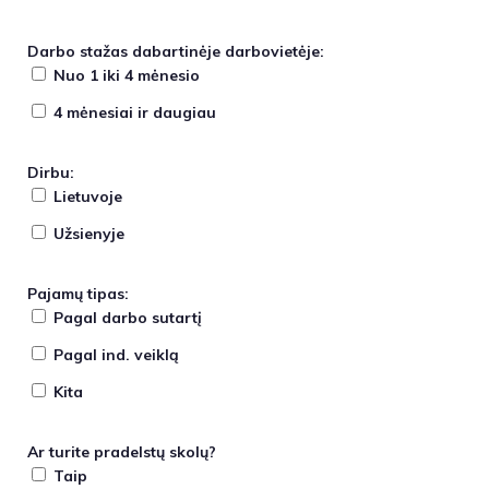
Darbo stažas dabartinėje darbovietėje:
Nuo 1 iki 4 mėnesio
4 mėnesiai ir daugiau
Dirbu:
Lietuvoje
Užsienyje
Pajamų tipas:
Pagal darbo sutartį
Pagal ind. veiklą
Kita
Ar turite pradelstų skolų?
Taip