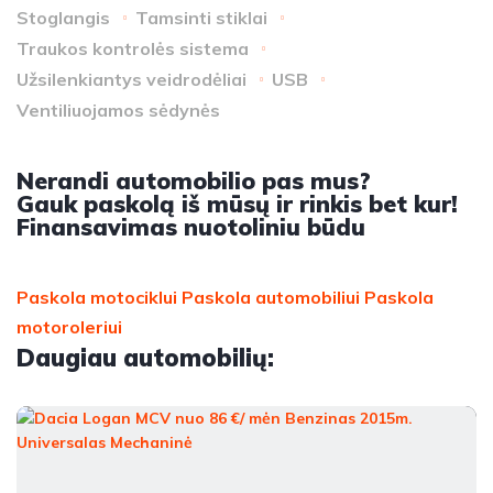
Stoglangis
Tamsinti stiklai
Traukos kontrolės sistema
Užsilenkiantys veidrodėliai
USB
Ventiliuojamos sėdynės
Nerandi automobilio pas mus?
Gauk paskolą iš mūsų ir rinkis bet kur!
Finansavimas nuotoliniu būdu
Paskola motociklui
Paskola automobiliui
Paskola
motoroleriui
Daugiau automobilių: