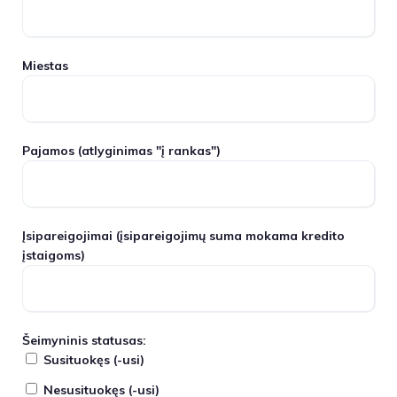
Miestas
Pajamos
(atlyginimas "į rankas")
Įsipareigojimai
(įsipareigojimų suma mokama kredito
įstaigoms)
Šeimyninis statusas:
Susituokęs (-usi)
Nesusituokęs (-usi)