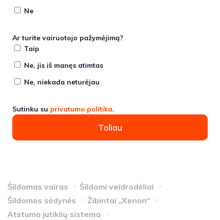
Ne
Ar turite vairuotojo pažymėjimą?
Taip
Ne, jis iš manęs atimtas
Ne, niekada neturėjau
Sutinku su
privatumo politika
.
Toliau
Šildomas vairas
Šildomi veidrodėliai
Šildomos sėdynės
Žibintai „Xenon“
Atstumo jutiklių sistema