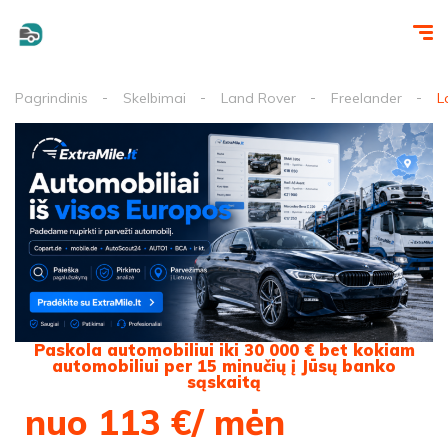
Pagrindinis
Skelbimai
Land Rover
Freelander
L
Paskola automobiliui iki 30 000 € bet kokiam
automobiliui per 15 minučių į Jūsų banko
sąskaitą
nuo 113 €/ mėn