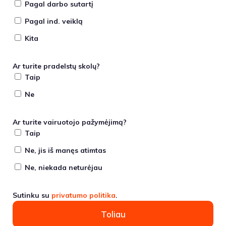
Pagal darbo sutartį
Pagal ind. veiklą
Kita
Ar turite pradelstų skolų?
Taip
Ne
Ar turite vairuotojo pažymėjimą?
Taip
Ne, jis iš manęs atimtas
Ne, niekada neturėjau
Sutinku su
privatumo politika
.
Toliau