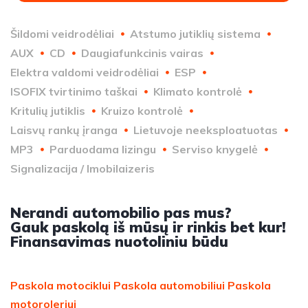
Šildomi veidrodėliai
Atstumo jutiklių sistema
AUX
CD
Daugiafunkcinis vairas
Elektra valdomi veidrodėliai
ESP
ISOFIX tvirtinimo taškai
Klimato kontrolė
Kritulių jutiklis
Kruizo kontrolė
Laisvų rankų įranga
Lietuvoje neeksploatuotas
MP3
Parduodama lizingu
Serviso knygelė
Signalizacija / Imobilaizeris
Nerandi automobilio pas mus?
Gauk paskolą iš mūsų ir rinkis bet kur!
Finansavimas nuotoliniu būdu
Paskola motociklui
Paskola automobiliui
Paskola
motoroleriui