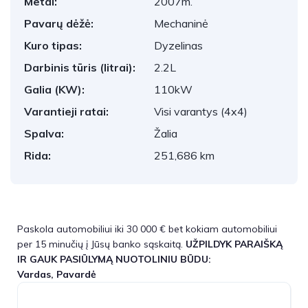
Metai:
2007m.
Pavarų dėžė:
Mechaninė
Kuro tipas:
Dyzelinas
Darbinis tūris (litrai):
2.2L
Galia (KW):
110kW
Varantieji ratai:
Visi varantys (4x4)
Spalva:
Žalia
Rida:
251,686 km
Paskola automobiliui iki 30 000 € bet kokiam automobiliui
per 15 minučių į Jūsų banko sąskaitą.
UŽPILDYK PARAIŠKĄ
IR GAUK PASIŪLYMĄ NUOTOLINIU BŪDU:
Vardas, Pavardė