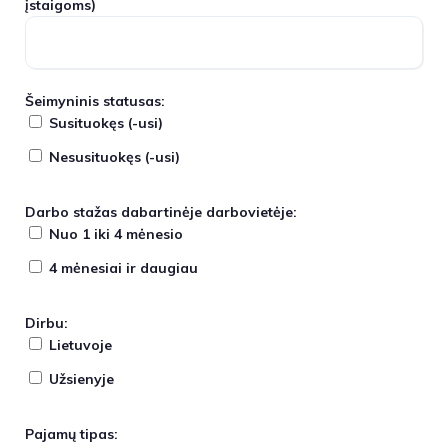
įstaigoms)
Šeimyninis statusas:
Susituokęs (-usi)
Nesusituokęs (-usi)
Darbo stažas dabartinėje darbovietėje:
Nuo 1 iki 4 mėnesio
4 mėnesiai ir daugiau
Dirbu:
Lietuvoje
Užsienyje
Pajamų tipas: