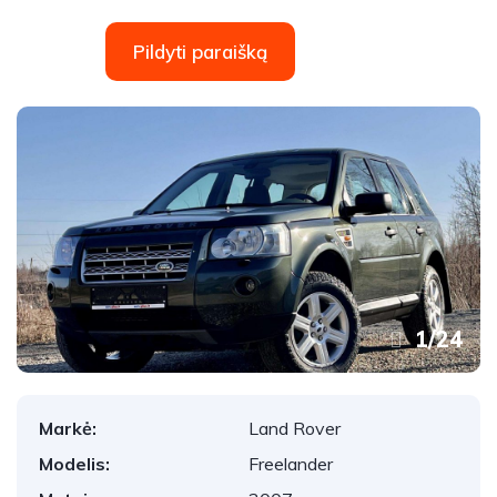
Pildyti paraišką
1
/
24
Markė:
Land Rover
Modelis:
Freelander