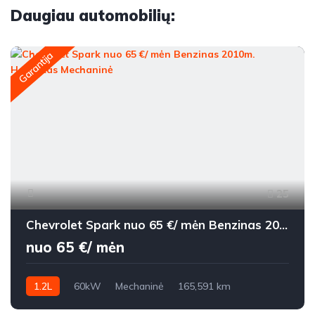
Daugiau automobilių:
Garantija
25
Chevrolet Spark nuo 65 €/ mėn Benzinas 2010m. Hečbekas Mechaninė
nuo 65 €/ mėn
1.2L
60kW
Mechaninė
165,591 km
2010m.