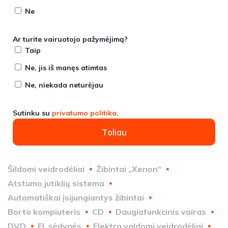
Ne
Ar turite vairuotojo pažymėjimą?
Taip
Ne, jis iš manęs atimtas
Ne, niekada neturėjau
Sutinku su
privatumo politika
.
Toliau
Šildomi veidrodėliai
Žibintai „Xenon“
Atstumo jutiklių sistema
Automatiškai įsijungiantys žibintai
Borto kompiuteris
CD
Daugiafunkcinis vairas
DVD
El. sėdynės
Elektra valdomi veidrodėliai