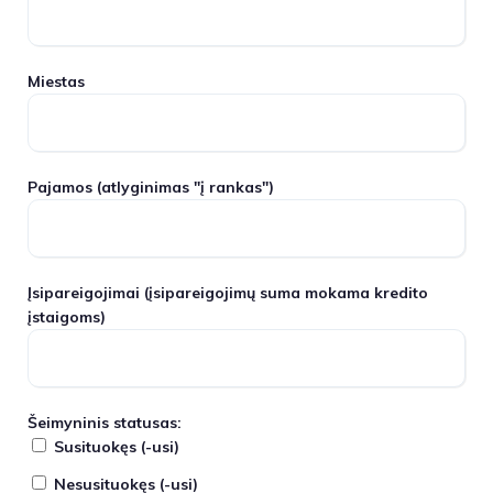
Miestas
Pajamos
(atlyginimas "į rankas")
Įsipareigojimai
(įsipareigojimų suma mokama kredito
įstaigoms)
Šeimyninis statusas:
Susituokęs (-usi)
Nesusituokęs (-usi)