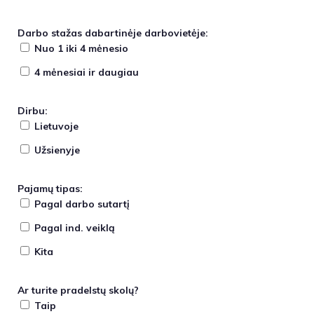
Darbo stažas dabartinėje darbovietėje:
Nuo 1 iki 4 mėnesio
4 mėnesiai ir daugiau
Dirbu:
Lietuvoje
Užsienyje
Pajamų tipas:
Pagal darbo sutartį
Pagal ind. veiklą
Kita
Ar turite pradelstų skolų?
Taip