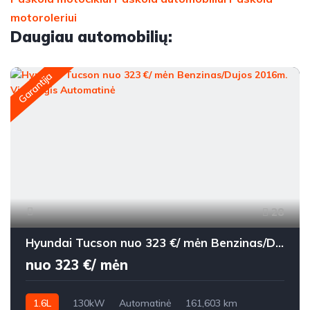
motoroleriui
Daugiau automobilių:
Garantija
28
Hyundai Tucson nuo 323 €/ mėn Benzinas/Dujos 2016m. Visureigis Automatinė
nuo 323 €/ mėn
1.6L
130kW
Automatinė
161,603 km