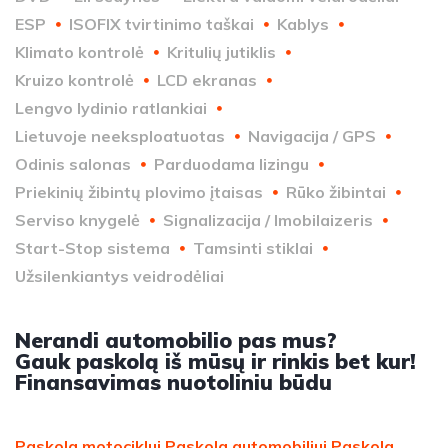
ESP
ISOFIX tvirtinimo taškai
Kablys
Klimato kontrolė
Kritulių jutiklis
Kruizo kontrolė
LCD ekranas
Lengvo lydinio ratlankiai
Lietuvoje neeksploatuotas
Navigacija / GPS
Odinis salonas
Parduodama lizingu
Priekinių žibintų plovimo įtaisas
Rūko žibintai
Serviso knygelė
Signalizacija / Imobilaizeris
Start-Stop sistema
Tamsinti stiklai
Užsilenkiantys veidrodėliai
Nerandi automobilio pas mus?
Gauk paskolą iš mūsų ir rinkis bet kur!
Finansavimas nuotoliniu būdu
Paskola motociklui
Paskola automobiliui
Paskola