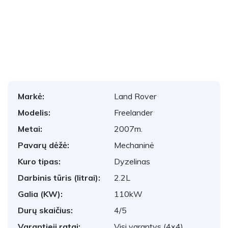
1
/
22
Markė:
Land Rover
Modelis:
Freelander
Metai:
2007m.
Pavarų dėžė:
Mechaninė
Kuro tipas:
Dyzelinas
Darbinis tūris (litrai):
2.2L
Galia (KW):
110kW
Durų skaičius:
4/5
Varantieji ratai:
Visi varantys (4x4)