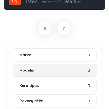
3.0L
193kW
Automatinė
68,915 km
2015m.