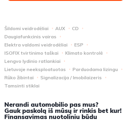
Šildomi veidrodėliai
AUX
CD
Daugiafunkcinis vairas
Elektra valdomi veidrodėliai
ESP
ISOFIX tvirtinimo taškai
Klimato kontrolė
Lengvo lydinio ratlankiai
Lietuvoje neeksploatuotas
Parduodama lizingu
Rūko žibintai
Signalizacija / Imobilaizeris
Tamsinti stiklai
Nerandi automobilio pas mus?
Gauk paskolą iš mūsų ir rinkis bet kur!
Finansavimas nuotoliniu būdu