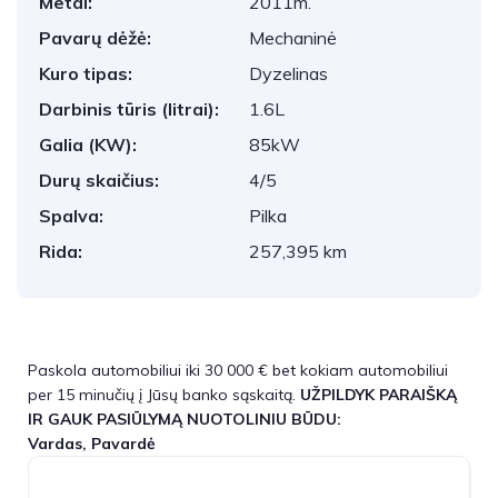
Metai:
2011m.
Pavarų dėžė:
Mechaninė
Kuro tipas:
Dyzelinas
Darbinis tūris (litrai):
1.6L
Galia (KW):
85kW
Durų skaičius:
4/5
Spalva:
Pilka
Rida:
257,395 km
Paskola automobiliui iki 30 000 € bet kokiam automobiliui
per 15 minučių į Jūsų banko sąskaitą.
UŽPILDYK PARAIŠKĄ
IR GAUK PASIŪLYMĄ NUOTOLINIU BŪDU:
Vardas, Pavardė