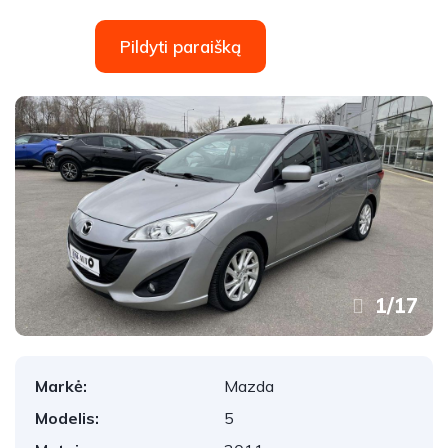
Pildyti paraišką
1
/
17
Markė:
Mazda
Modelis:
5