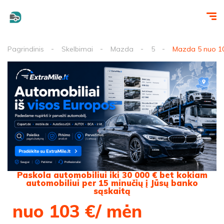
Pagrindinis
Skelbimai
Mazda
5
Mazda 5 nuo 10
Paskola automobiliui iki 30 000 € bet kokiam
automobiliui per 15 minučių į Jūsų banko
sąskaitą
nuo 103 €/ mėn