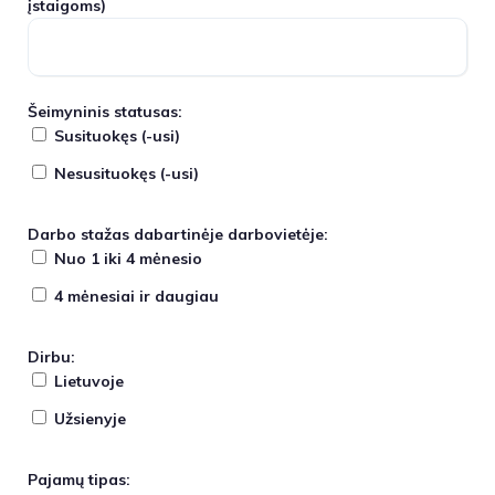
įstaigoms)
Šeimyninis statusas:
Susituokęs (-usi)
Nesusituokęs (-usi)
Darbo stažas dabartinėje darbovietėje:
Nuo 1 iki 4 mėnesio
4 mėnesiai ir daugiau
Dirbu:
Lietuvoje
Užsienyje
Pajamų tipas: