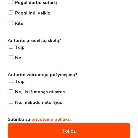
Pagal darbo sutartį
Pagal ind. veiklą
Kita
Ar turite pradelstų skolų?
Taip
Ne
Ar turite vairuotojo pažymėjimą?
Taip
Ne, jis iš manęs atimtas
Ne, niekada neturėjau
Sutinku su
privatumo politika
.
Toliau