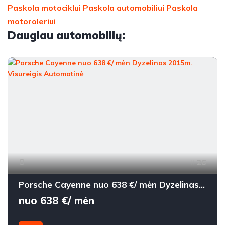
Paskola motociklui
Paskola automobiliui
Paskola
motoroleriui
Daugiau automobilių:
26
Porsche Cayenne nuo 638 €/ mėn Dyzelinas 2015m. Visureigis Automatinė
nuo 638 €/ mėn