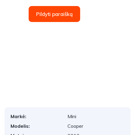
Pildyti paraišką
1
/
15
Markė:
Mini
Modelis:
Cooper