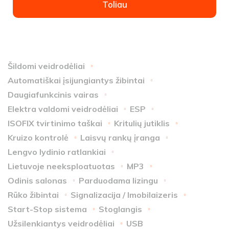
Toliau
Šildomi veidrodėliai
Automatiškai įsijungiantys žibintai
Daugiafunkcinis vairas
Elektra valdomi veidrodėliai
ESP
ISOFIX tvirtinimo taškai
Kritulių jutiklis
Kruizo kontrolė
Laisvų rankų įranga
Lengvo lydinio ratlankiai
Lietuvoje neeksploatuotas
MP3
Odinis salonas
Parduodama lizingu
Rūko žibintai
Signalizacija / Imobilaizeris
Start-Stop sistema
Stoglangis
Užsilenkiantys veidrodėliai
USB