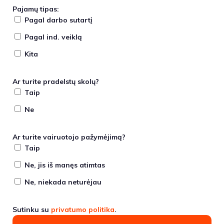
Pajamų tipas:
Pagal darbo sutartį
Pagal ind. veiklą
Kita
Ar turite pradelstų skolų?
Taip
Ne
Ar turite vairuotojo pažymėjimą?
Taip
Ne, jis iš manęs atimtas
Ne, niekada neturėjau
Sutinku su
privatumo politika
.