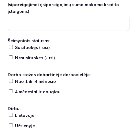
Įsipareigojimai
(įsipareigojimų suma mokama kredito
įstaigoms)
Šeimyninis statusas:
Susituokęs (-usi)
Nesusituokęs (-usi)
Darbo stažas dabartinėje darbovietėje:
Nuo 1 iki 4 mėnesio
4 mėnesiai ir daugiau
Dirbu:
Lietuvoje
Užsienyje