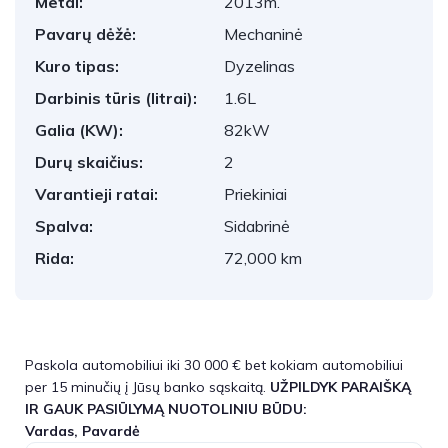
Metai:
2013m.
Pavarų dėžė:
Mechaninė
Kuro tipas:
Dyzelinas
Darbinis tūris (litrai):
1.6L
Galia (KW):
82kW
Durų skaičius:
2
Varantieji ratai:
Priekiniai
Spalva:
Sidabrinė
Rida:
72,000 km
Paskola automobiliui iki 30 000 € bet kokiam automobiliui
per 15 minučių į Jūsų banko sąskaitą.
UŽPILDYK PARAIŠKĄ
IR GAUK PASIŪLYMĄ NUOTOLINIU BŪDU:
Vardas, Pavardė