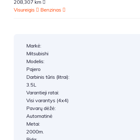
208,307 km
Visureigis
Benzinas
Markė:
Mitsubishi
Modelis:
Pajero
Darbinis tūris (litrai):
3.5L
Varantieji ratai:
Visi varantys (4x4)
Pavarų dėžė:
Automatinė
Metai:
2000m.
Rida: