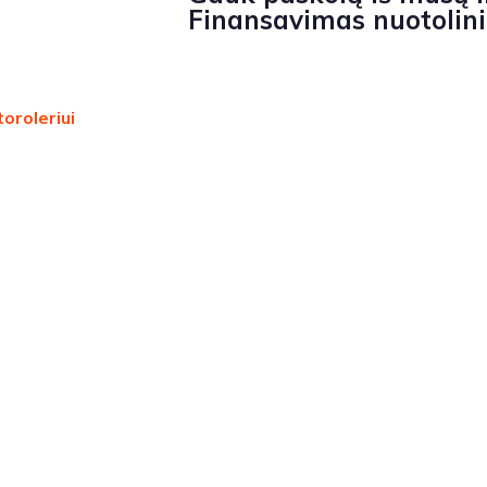
Finansavimas nuotolin
oroleriui