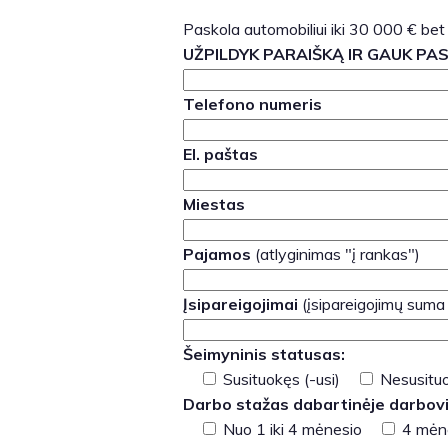
Paskola automobiliui iki 30 000 € bet
UŽPILDYK PARAIŠKĄ IR GAUK PA
Telefono numeris
El. paštas
Miestas
Pajamos
(atlyginimas "į rankas")
Įsipareigojimai
(įsipareigojimų suma
Šeimyninis statusas:
Susituokęs (-usi)
Nesusituo
Darbo stažas dabartinėje darbovi
Nuo 1 iki 4 mėnesio
4 mėne