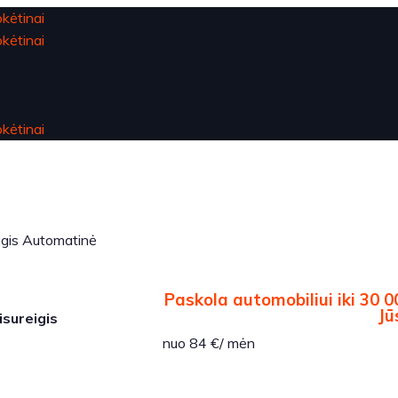
igis Automatinė
Paskola automobiliui iki 30 0
Jū
isureigis
nuo 84 €/ mėn