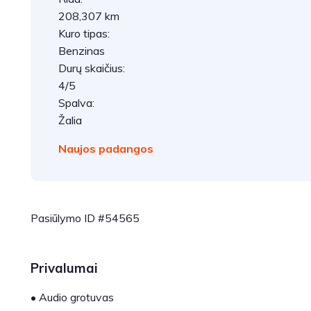
208,307 km
Kuro tipas:
Benzinas
Durų skaičius:
4/5
Spalva:
Žalia
Naujos padangos
Pasiūlymo ID #54565
Privalumai
•
Audio grotuvas