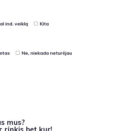
l ind. veiklą
Kita
imtas
Ne, niekada neturėjau
as mus?
 rinkis bet kur!