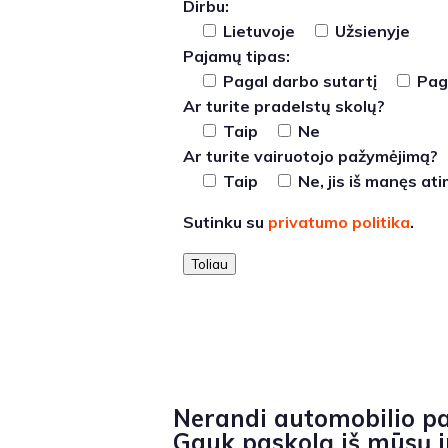
Dirbu:
Lietuvoje
Užsienyje
Pajamų tipas:
Pagal darbo sutartį
Paga
Ar turite pradelstų skolų?
Taip
Ne
Ar turite vairuotojo pažymėjimą?
Taip
Ne, jis iš manęs at
Sutinku su
privatumo politika
.
Toliau
Nerandi automobilio p
Gauk paskolą iš mūsų ir