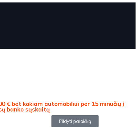
00 € bet kokiam automobiliui per 15 minučių į
sų banko sąskaitą
Pildyti paraišką