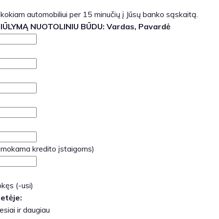
 kokiam automobiliui per 15 minučių į Jūsų banko sąskaitą.
SIŪLYMĄ NUOTOLINIU BŪDU:
Vardas, Pavardė
 mokama kredito įstaigoms)
kęs (-usi)
etėje:
siai ir daugiau