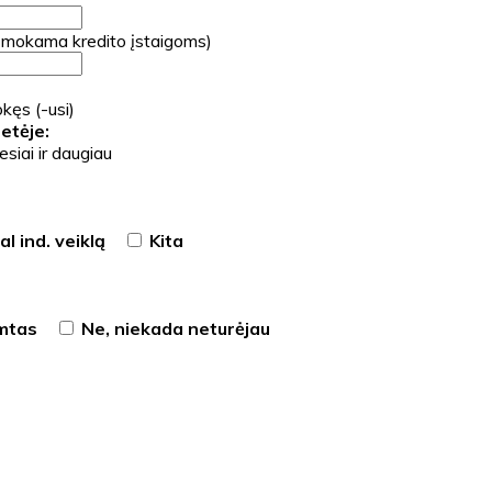
 mokama kredito įstaigoms)
kęs (-usi)
etėje:
siai ir daugiau
l ind. veiklą
Kita
imtas
Ne, niekada neturėjau