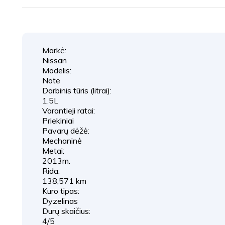
Markė:
Nissan
Modelis:
Note
Darbinis tūris (litrai):
1.5L
Varantieji ratai:
Priekiniai
Pavarų dėžė:
Mechaninė
Metai:
2013m.
Rida:
138,571 km
Kuro tipas:
Dyzelinas
Durų skaičius:
4/5