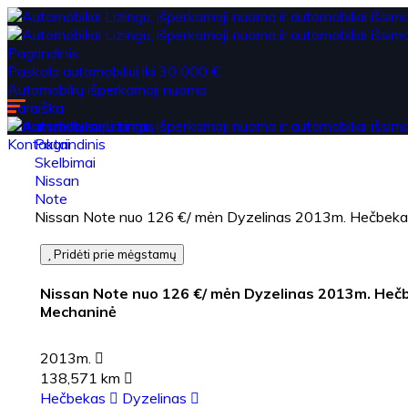
Pagrindinis
Paskola automobiliui iki 30 000 €
Automobilių išperkamoji nuoma
Paraiška
Automobilių supirkimas
Kontaktai
Pagrindinis
Skelbimai
Nissan
Note
Nissan Note nuo 126 €/ mėn Dyzelinas 2013m. Hečbek
Pridėti prie mėgstamų
Nissan Note nuo 126 €/ mėn Dyzelinas 2013m. Heč
Mechaninė
2013m.
138,571 km
Hečbekas
Dyzelinas