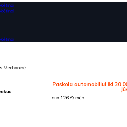
as Mechaninė
Paskola automobiliui iki 30 0
Jū
bekas
nuo 126 €/ mėn