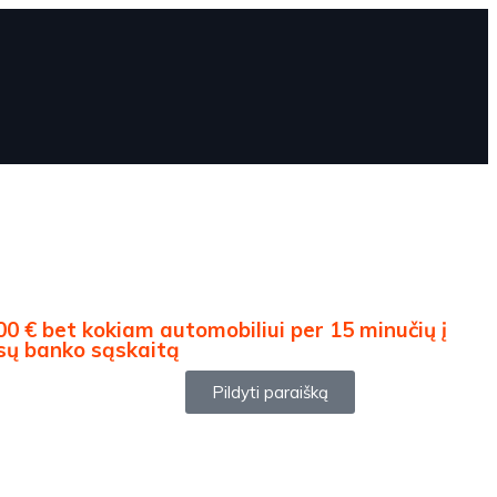
00 € bet kokiam automobiliui per 15 minučių į
sų banko sąskaitą
Pildyti paraišką