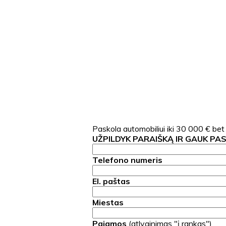
Paskola automobiliui iki 30 000 € bet
UŽPILDYK PARAIŠKĄ IR GAUK PA
Telefono numeris
El. paštas
Miestas
Pajamos
(atlyginimas "į rankas")