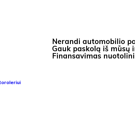
Nerandi automobilio p
Gauk paskolą iš mūsų ir
Finansavimas nuotolin
oroleriui