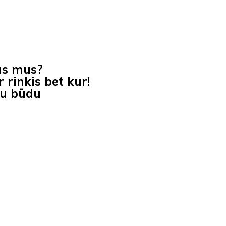
as mus?
 rinkis bet kur!
iu būdu