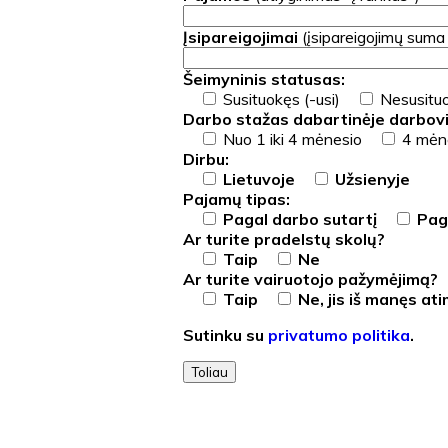
Įsipareigojimai
(įsipareigojimų suma
Šeimyninis statusas:
Susituokęs (-usi)
Nesusituo
Darbo stažas dabartinėje darbovi
Nuo 1 iki 4 mėnesio
4 mėne
Dirbu:
Lietuvoje
Užsienyje
Pajamų tipas:
Pagal darbo sutartį
Paga
Ar turite pradelstų skolų?
Taip
Ne
Ar turite vairuotojo pažymėjimą?
Taip
Ne, jis iš manęs at
Sutinku su
privatumo politika
.
Toliau