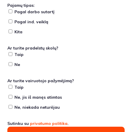
Pajamų tipas:
Pagal darbo sutartį
Pagal ind. veiklą
Kita
Ar turite pradelstų skolų?
Taip
Ne
Ar turite vairuotojo pažymėjimą?
Taip
Ne, jis iš manęs atimtas
Ne, niekada neturėjau
Sutinku su
privatumo politika
.