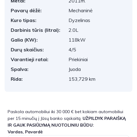
Metai:
2011m.
Pavarų dėžė:
Mechaninė
Kuro tipas:
Dyzelinas
Darbinis tūris (litrai):
2.0L
Galia (KW):
118kW
Durų skaičius:
4/5
Varantieji ratai:
Priekiniai
Spalva:
Juoda
Rida:
153,729 km
Paskola automobiliui iki 30 000 € bet kokiam automobiliui
per 15 minučių į Jūsų banko sąskaitą.
UŽPILDYK PARAIŠKĄ
IR GAUK PASIŪLYMĄ NUOTOLINIU BŪDU:
Vardas, Pavardė