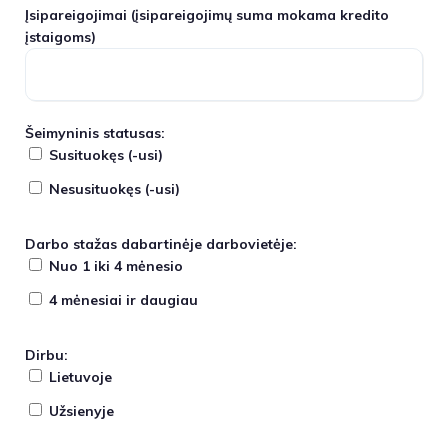
Įsipareigojimai
(įsipareigojimų suma mokama kredito
įstaigoms)
Šeimyninis statusas:
Susituokęs (-usi)
Nesusituokęs (-usi)
Darbo stažas dabartinėje darbovietėje:
Nuo 1 iki 4 mėnesio
4 mėnesiai ir daugiau
Dirbu:
Lietuvoje
Užsienyje