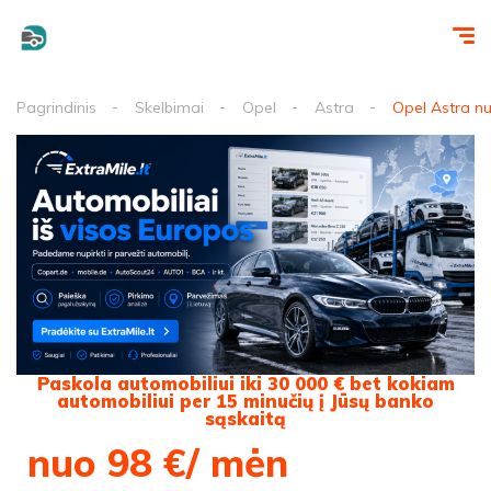
Pagrindinis
Skelbimai
Opel
Astra
Opel Astra n
Paskola automobiliui iki 30 000 € bet kokiam
automobiliui per 15 minučių į Jūsų banko
sąskaitą
nuo 98 €/ mėn