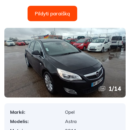
Pildyti paraišką
1
/
14
Markė:
Opel
Modelis:
Astra