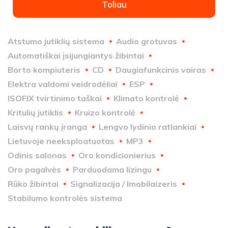
Toliau
Atstumo jutiklių sistema
Audio grotuvas
Automatiškai įsijungiantys žibintai
Borto kompiuteris
CD
Daugiafunkcinis vairas
Elektra valdomi veidrodėliai
ESP
ISOFIX tvirtinimo taškai
Klimato kontrolė
Kritulių jutiklis
Kruizo kontrolė
Laisvų rankų įranga
Lengvo lydinio ratlankiai
Lietuvoje neeksploatuotas
MP3
Odinis salonas
Oro kondicionierius
Oro pagalvės
Parduodama lizingu
Rūko žibintai
Signalizacija / Imobilaizeris
Stabilumo kontrolės sistema