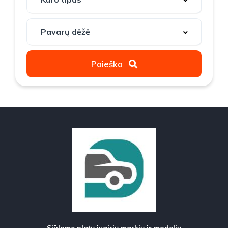
Paieška
Siūlome platų įvairių markių ir modelių