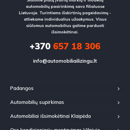
automobilių pasirinkimą savo filialuose
Lietuvoje. Turintiems išskirtinių pageidavimų -
atliekame individualius užsakymus. Visus
siūlomus automobilius galime parduoti
išsimokėtinai.
+370
657 18 306
info@automobiliailizingu.lt
Padangos
Automobilių supirkimas
Automobiliai išsimokėtinai Klaipėda
Oro kondicionierių montavimas Vilniuje