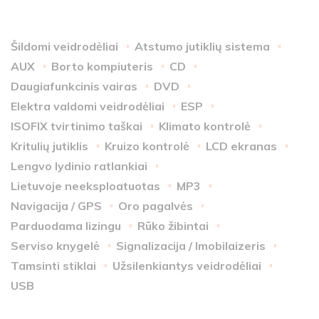
Šildomi veidrodėliai
Atstumo jutiklių sistema
AUX
Borto kompiuteris
CD
Daugiafunkcinis vairas
DVD
Elektra valdomi veidrodėliai
ESP
ISOFIX tvirtinimo taškai
Klimato kontrolė
Kritulių jutiklis
Kruizo kontrolė
LCD ekranas
Lengvo lydinio ratlankiai
Lietuvoje neeksploatuotas
MP3
Navigacija / GPS
Oro pagalvės
Parduodama lizingu
Rūko žibintai
Serviso knygelė
Signalizacija / Imobilaizeris
Tamsinti stiklai
Užsilenkiantys veidrodėliai
USB