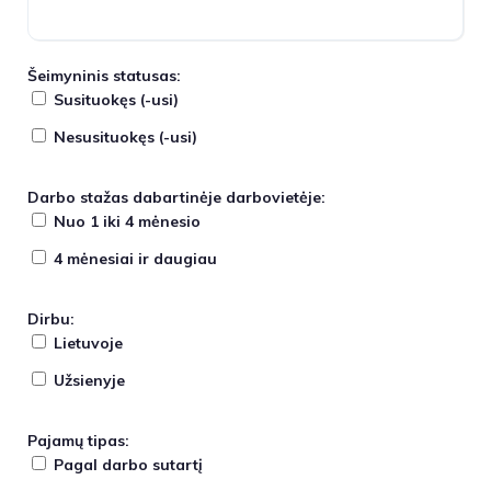
Šeimyninis statusas:
Susituokęs (-usi)
Nesusituokęs (-usi)
Darbo stažas dabartinėje darbovietėje:
Nuo 1 iki 4 mėnesio
4 mėnesiai ir daugiau
Dirbu:
Lietuvoje
Užsienyje
Pajamų tipas:
Pagal darbo sutartį