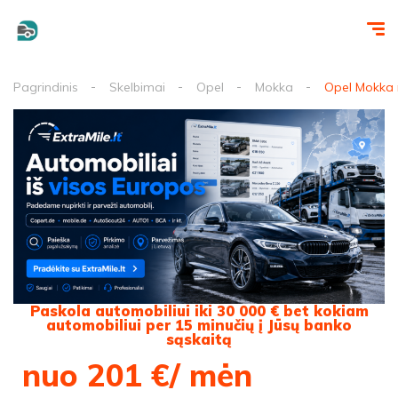
Pagrindinis
Skelbimai
Opel
Mokka
Opel Mokka 
Paskola automobiliui iki 30 000 € bet kokiam
automobiliui per 15 minučių į Jūsų banko
sąskaitą
nuo 201 €/ mėn