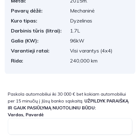
Metai:
2015m.
Pavarų dėžė:
Mechaninė
Kuro tipas:
Dyzelinas
Darbinis tūris (litrai):
1.7L
Galia (KW):
96kW
Varantieji ratai:
Visi varantys (4x4)
Rida:
240,000 km
Paskola automobiliui iki 30 000 € bet kokiam automobiliui
per 15 minučių į Jūsų banko sąskaitą.
UŽPILDYK PARAIŠKĄ
IR GAUK PASIŪLYMĄ NUOTOLINIU BŪDU:
Vardas, Pavardė