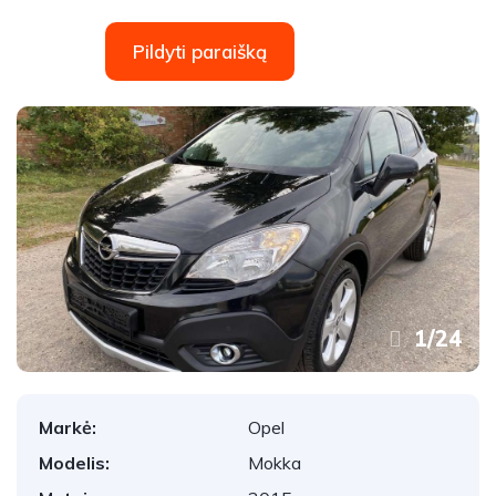
Pildyti paraišką
1
/
24
Markė:
Opel
Modelis:
Mokka