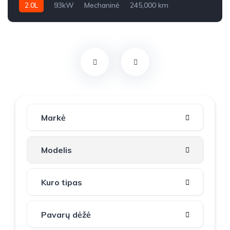
2.0L
93kW
Mechaninė
245,000 km
2007m.