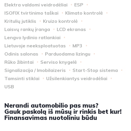
Elektra valdomi veidrodėliai
ESP
ISOFIX tvirtinimo taškai
Klimato kontrolė
Kritulių jutiklis
Kruizo kontrolė
Laisvų rankų įranga
LCD ekranas
Lengvo lydinio ratlankiai
Lietuvoje neeksploatuotas
MP3
Odinis salonas
Parduodama lizingu
Rūko žibintai
Serviso knygelė
Signalizacija / Imobilaizeris
Start-Stop sistema
Tamsinti stiklai
Užsilenkiantys veidrodėliai
USB
Nerandi automobilio pas mus?
Gauk paskolą iš mūsų ir rinkis bet kur!
Finansavimas nuotoliniu būdu