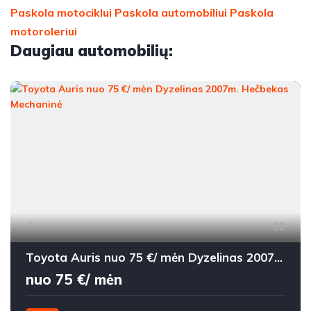
Paskola motociklui
Paskola automobiliui
Paskola
motoroleriui
Daugiau automobilių:
22
Toyota Auris nuo 75 €/ mėn Dyzelinas 2007m. Hečbekas Mechaninė
nuo 75 €/ mėn