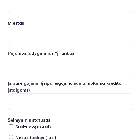
Miestas
Pajamos
(atlyginimas "į rankas")
Įsipareigojimai
(įsipareigojimų suma mokama kredito
įstaigoms)
Šeimyninis statusas:
Susituokęs (-usi)
Nesusituokęs (-usi)