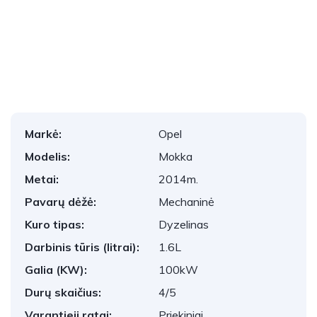
1
/
33
Markė:
Opel
Modelis:
Mokka
Metai:
2014m.
Pavarų dėžė:
Mechaninė
Kuro tipas:
Dyzelinas
Darbinis tūris (litrai):
1.6L
Galia (KW):
100kW
Durų skaičius:
4/5
Varantieji ratai:
Priekiniai