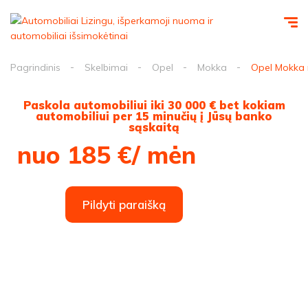
Pagrindinis
Skelbimai
Opel
Mokka
Opel Mokka 
Paskola automobiliui iki 30 000 € bet kokiam
automobiliui per 15 minučių į Jūsų banko
sąskaitą
nuo 185 €/ mėn
Pildyti paraišką