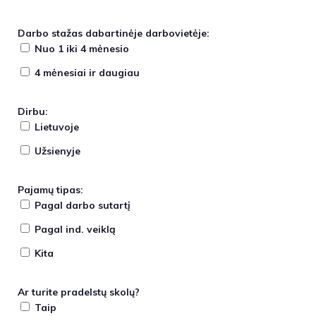
Darbo stažas dabartinėje darbovietėje:
Nuo 1 iki 4 mėnesio
4 mėnesiai ir daugiau
Dirbu:
Lietuvoje
Užsienyje
Pajamų tipas:
Pagal darbo sutartį
Pagal ind. veiklą
Kita
Ar turite pradelstų skolų?
Taip