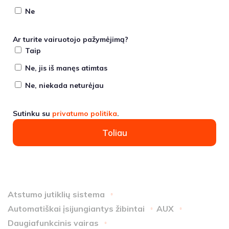
Ne
Ar turite vairuotojo pažymėjimą?
Taip
Ne, jis iš manęs atimtas
Ne, niekada neturėjau
Sutinku su
privatumo politika
.
Toliau
Atstumo jutiklių sistema
Automatiškai įsijungiantys žibintai
AUX
Daugiafunkcinis vairas