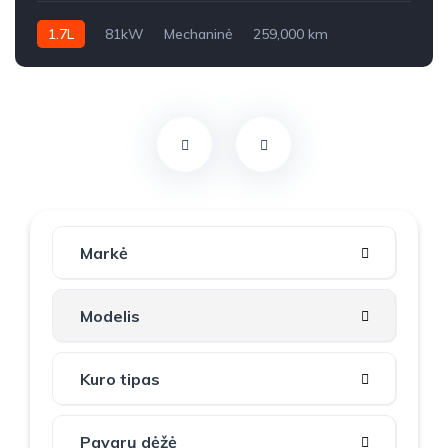
1.7L
81kW
Mechaninė
259,000 km
2011m.