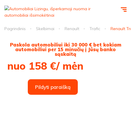
Pagrindinis
Skelbimai
Renault
Trafic
Renault Tr
Paskola automobiliui iki 30 000 € bet kokiam
automobiliui per 15 minučių į Jūsų banko
sąskaitą
nuo 158 €/ mėn
Pildyti paraišką