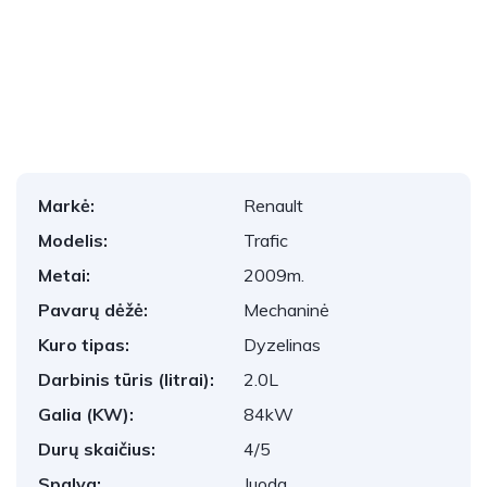
1
/
25
Markė:
Renault
Modelis:
Trafic
Metai:
2009m.
Pavarų dėžė:
Mechaninė
Kuro tipas:
Dyzelinas
Darbinis tūris (litrai):
2.0L
Galia (KW):
84kW
Durų skaičius:
4/5
Spalva:
Juoda