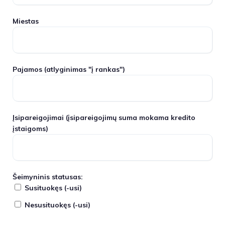
Miestas
Pajamos
(atlyginimas "į rankas")
Įsipareigojimai
(įsipareigojimų suma mokama kredito
įstaigoms)
Šeimyninis statusas:
Susituokęs (-usi)
Nesusituokęs (-usi)