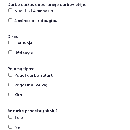
Darbo stažas dabartinėje darbovietėje:
Nuo 1 iki 4 mėnesio
4 mėnesiai ir daugiau
Dirbu:
Lietuvoje
Užsienyje
Pajamų tipas:
Pagal darbo sutartį
Pagal ind. veiklą
Kita
Ar turite pradelstų skolų?
Taip
Ne