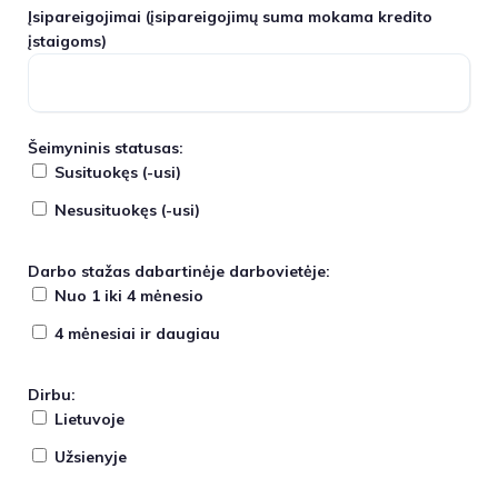
Įsipareigojimai
(įsipareigojimų suma mokama kredito
įstaigoms)
Šeimyninis statusas:
Susituokęs (-usi)
Nesusituokęs (-usi)
Darbo stažas dabartinėje darbovietėje:
Nuo 1 iki 4 mėnesio
4 mėnesiai ir daugiau
Dirbu:
Lietuvoje
Užsienyje