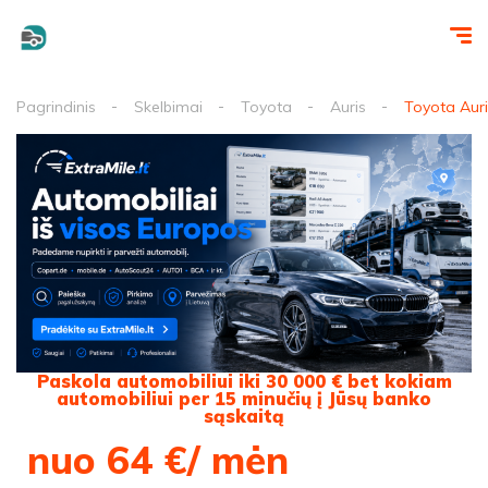
Pagrindinis
Skelbimai
Toyota
Auris
Toyota Aur
Paskola automobiliui iki 30 000 € bet kokiam
automobiliui per 15 minučių į Jūsų banko
sąskaitą
nuo 64 €/ mėn