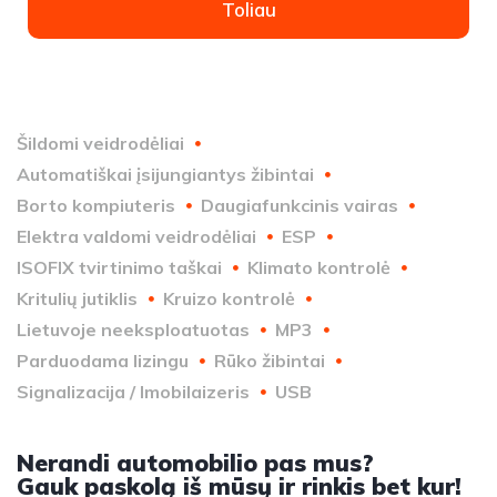
Toliau
Šildomi veidrodėliai
Automatiškai įsijungiantys žibintai
Borto kompiuteris
Daugiafunkcinis vairas
Elektra valdomi veidrodėliai
ESP
ISOFIX tvirtinimo taškai
Klimato kontrolė
Kritulių jutiklis
Kruizo kontrolė
Lietuvoje neeksploatuotas
MP3
Parduodama lizingu
Rūko žibintai
Signalizacija / Imobilaizeris
USB
Nerandi automobilio pas mus?
Gauk paskolą iš mūsų ir rinkis bet kur!