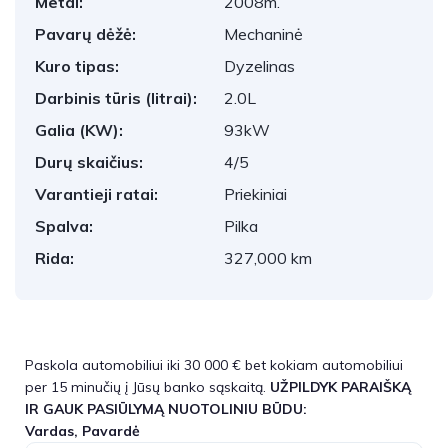
Metai:
2008m.
Pavarų dėžė:
Mechaninė
Kuro tipas:
Dyzelinas
Darbinis tūris (litrai):
2.0L
Galia (KW):
93kW
Durų skaičius:
4/5
Varantieji ratai:
Priekiniai
Spalva:
Pilka
Rida:
327,000 km
Paskola automobiliui iki 30 000 € bet kokiam automobiliui
per 15 minučių į Jūsų banko sąskaitą.
UŽPILDYK PARAIŠKĄ
IR GAUK PASIŪLYMĄ NUOTOLINIU BŪDU:
Vardas, Pavardė