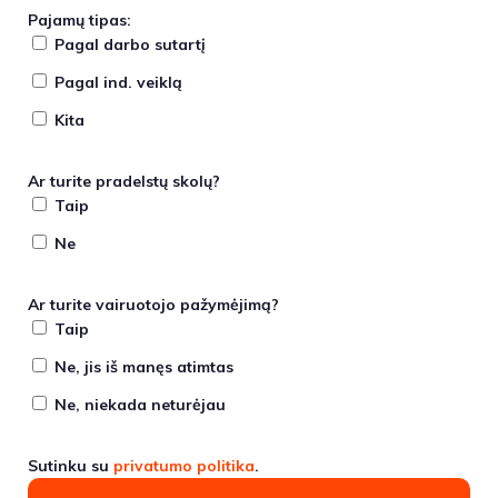
Pajamų tipas:
Pagal darbo sutartį
Pagal ind. veiklą
Kita
Ar turite pradelstų skolų?
Taip
Ne
Ar turite vairuotojo pažymėjimą?
Taip
Ne, jis iš manęs atimtas
Ne, niekada neturėjau
Sutinku su
privatumo politika
.