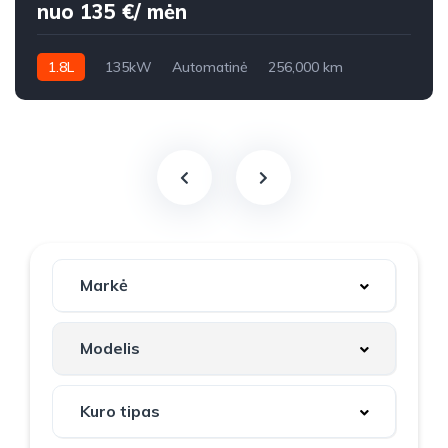
nuo 135 €/ mėn
1.8L
135kW
Automatinė
256,000 km
2007m.