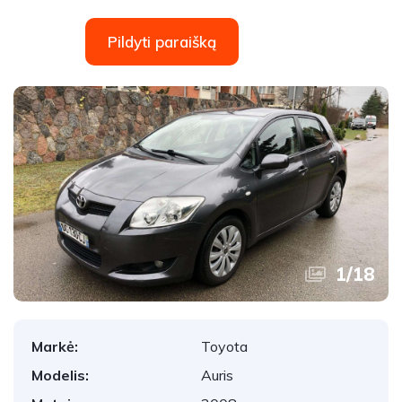
Pildyti paraišką
1
/
18
Markė:
Toyota
Modelis:
Auris