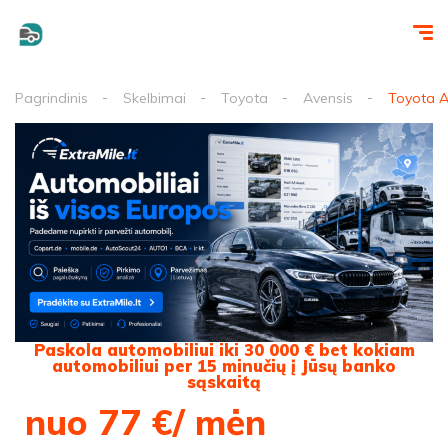
Pagrindinis
Skelbimai
Toyota
Avensis
Toyota A
Paskola automobiliui iki 30 000 € bet kokiam
automobiliui per 15 minučių į Jūsų banko
sąskaitą
nuo 77 €/ mėn