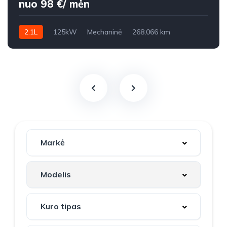
nuo 98 €/ mėn
2.1L
125kW
Mechaninė
268,066 km
2008m.