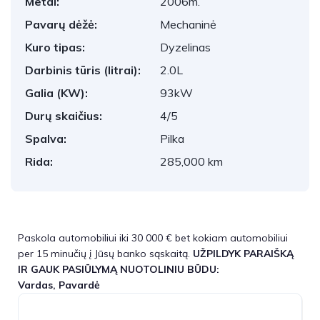
Metai:
2006m.
Pavarų dėžė:
Mechaninė
Kuro tipas:
Dyzelinas
Darbinis tūris (litrai):
2.0L
Galia (KW):
93kW
Durų skaičius:
4/5
Spalva:
Pilka
Rida:
285,000 km
Paskola automobiliui iki 30 000 € bet kokiam automobiliui
per 15 minučių į Jūsų banko sąskaitą.
UŽPILDYK PARAIŠKĄ
IR GAUK PASIŪLYMĄ NUOTOLINIU BŪDU:
Vardas, Pavardė