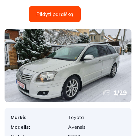
Pildyti paraišką
1
/
29
Markė:
Toyota
Modelis:
Avensis