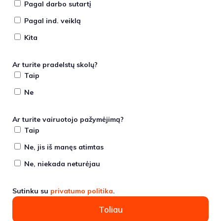
Pagal darbo sutartį
Pagal ind. veiklą
Kita
Ar turite pradelstų skolų?
Taip
Ne
Ar turite vairuotojo pažymėjimą?
Taip
Ne, jis iš manęs atimtas
Ne, niekada neturėjau
Sutinku su
privatumo politika
.
Toliau