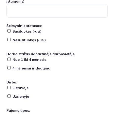
įstaigoms)
Šeimyninis statusas:
Susituokęs (-usi)
Nesusituokęs (-usi)
Darbo stažas dabartinėje darbovietėje:
Nuo 1 iki 4 mėnesio
4 mėnesiai ir daugiau
Dirbu:
Lietuvoje
Užsienyje
Pajamų tipas: