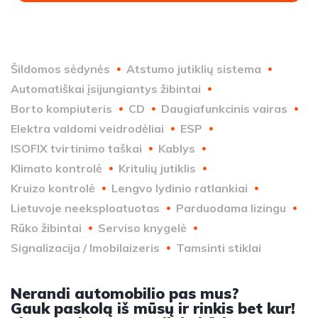
Šildomos sėdynės
Atstumo jutiklių sistema
Automatiškai įsijungiantys žibintai
Borto kompiuteris
CD
Daugiafunkcinis vairas
Elektra valdomi veidrodėliai
ESP
ISOFIX tvirtinimo taškai
Kablys
Klimato kontrolė
Kritulių jutiklis
Kruizo kontrolė
Lengvo lydinio ratlankiai
Lietuvoje neeksploatuotas
Parduodama lizingu
Rūko žibintai
Serviso knygelė
Signalizacija / Imobilaizeris
Tamsinti stiklai
Nerandi automobilio pas mus?
Gauk paskolą iš mūsų ir rinkis bet kur!