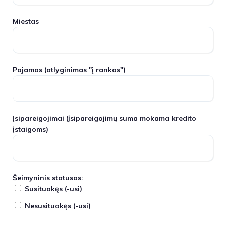
Miestas
Pajamos
(atlyginimas "į rankas")
Įsipareigojimai
(įsipareigojimų suma mokama kredito
įstaigoms)
Šeimyninis statusas:
Susituokęs (-usi)
Nesusituokęs (-usi)