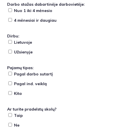
Darbo stažas dabartinėje darbovietėje:
Nuo 1 iki 4 mėnesio
4 mėnesiai ir daugiau
Dirbu:
Lietuvoje
Užsienyje
Pajamų tipas:
Pagal darbo sutartį
Pagal ind. veiklą
Kita
Ar turite pradelstų skolų?
Taip
Ne