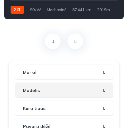
2.0L
90kW
Mechaninė
87,441 km
2019m.