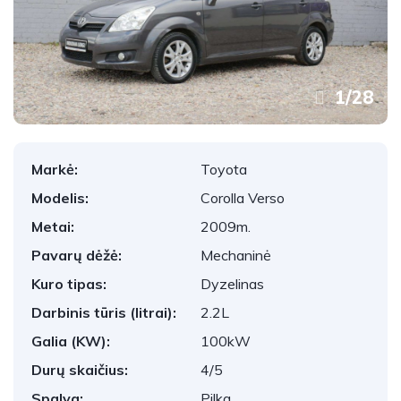
1
/
28
Markė:
Toyota
Modelis:
Corolla Verso
Metai:
2009m.
Pavarų dėžė:
Mechaninė
Kuro tipas:
Dyzelinas
Darbinis tūris (litrai):
2.2L
Galia (KW):
100kW
Durų skaičius:
4/5
Spalva:
Pilka