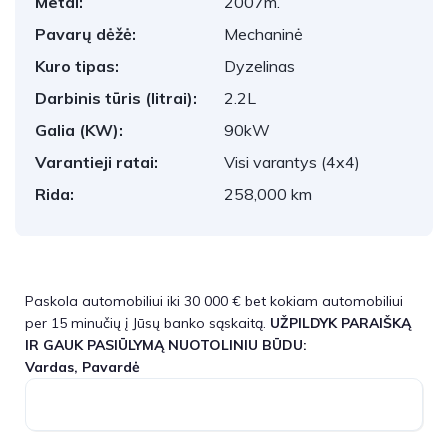
Metai:
2007m.
Pavarų dėžė:
Mechaninė
Kuro tipas:
Dyzelinas
Darbinis tūris (litrai):
2.2L
Galia (KW):
90kW
Varantieji ratai:
Visi varantys (4x4)
Rida:
258,000 km
Paskola automobiliui iki 30 000 € bet kokiam automobiliui
per 15 minučių į Jūsų banko sąskaitą.
UŽPILDYK PARAIŠKĄ
IR GAUK PASIŪLYMĄ NUOTOLINIU BŪDU:
Vardas, Pavardė