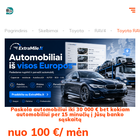
Pagrindinis
Skelbimai
Toyota
RAV4
Toyota RAV
Paskola automobiliui iki 30 000 € bet kokiam
automobiliui per 15 minučių į Jūsų banko
sąskaitą
nuo 100 €/ mėn