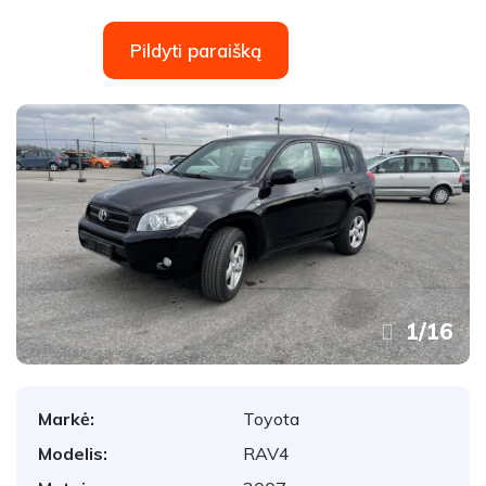
Pildyti paraišką
1
/
16
Markė:
Toyota
Modelis:
RAV4