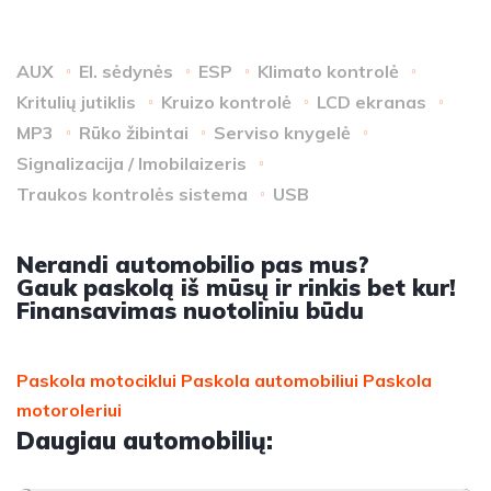
AUX
El. sėdynės
ESP
Klimato kontrolė
Kritulių jutiklis
Kruizo kontrolė
LCD ekranas
MP3
Rūko žibintai
Serviso knygelė
Signalizacija / Imobilaizeris
Traukos kontrolės sistema
USB
Nerandi automobilio pas mus?
Gauk paskolą iš mūsų ir rinkis bet kur!
Finansavimas nuotoliniu būdu
Paskola motociklui
Paskola automobiliui
Paskola
motoroleriui
Daugiau automobilių: