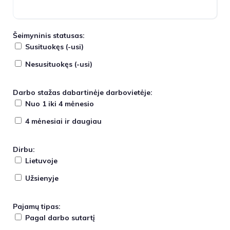
Šeimyninis statusas:
Susituokęs (-usi)
Nesusituokęs (-usi)
Darbo stažas dabartinėje darbovietėje:
Nuo 1 iki 4 mėnesio
4 mėnesiai ir daugiau
Dirbu:
Lietuvoje
Užsienyje
Pajamų tipas:
Pagal darbo sutartį