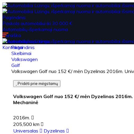
Pagrindinis
Paskola automobiliui iki 30 000 €
Automobilių išperkamoji nuoma
Paraiška
Automobilių supirkimas
Kontaktai
Pagrindinis
Skelbimai
Volkswagen
Golf
Volkswagen Golf nuo 152 €/ mėn Dyzelinas 2016m. Uni
Pridėti prie mėgstamų
Volkswagen Golf nuo 152 €/ mėn Dyzelinas 2016m.
Mechaninė
2016m.
205,500 km
Universalas
Dyzelinas