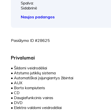
Spalva:
Sidabrinė
Naujos padangos
Pasiūlymo ID #28625
Privalumai
•
Šildomi veidrodėliai
•
Atstumo jutiklių sistema
•
Automatiškai įsijungiantys žibintai
•
AUX
•
Borto kompiuteris
•
CD
•
Daugiafunkcinis vairas
•
DVD
•
Elektra valdomi veidrodėliai