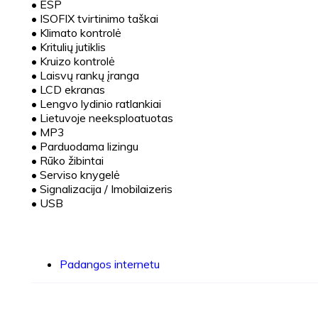
•
ESP
•
ISOFIX tvirtinimo taškai
•
Klimato kontrolė
•
Kritulių jutiklis
•
Kruizo kontrolė
•
Laisvų rankų įranga
•
LCD ekranas
•
Lengvo lydinio ratlankiai
•
Lietuvoje neeksploatuotas
•
MP3
•
Parduodama lizingu
•
Rūko žibintai
•
Serviso knygelė
•
Signalizacija / Imobilaizeris
•
USB
Padangos internetu