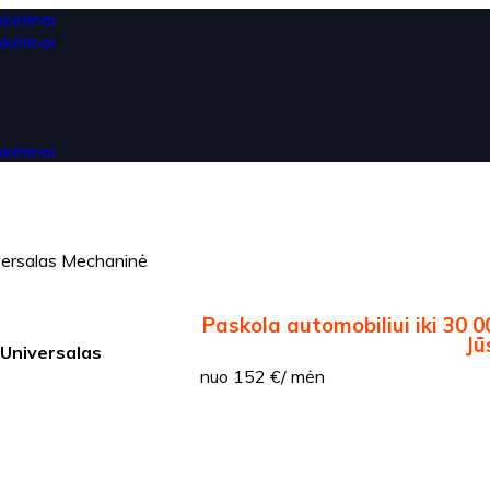
versalas Mechaninė
Paskola automobiliui iki 30 0
Jū
 Universalas
nuo 152 €/ mėn