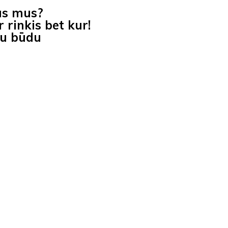
as mus?
 rinkis bet kur!
iu būdu