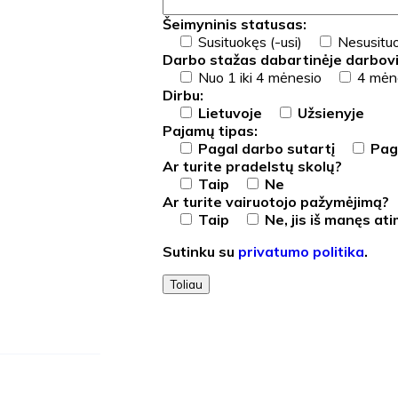
Šeimyninis statusas:
Susituokęs (-usi)
Nesusituo
Darbo stažas dabartinėje darbovi
Nuo 1 iki 4 mėnesio
4 mėne
Dirbu:
Lietuvoje
Užsienyje
Pajamų tipas:
Pagal darbo sutartį
Paga
Ar turite pradelstų skolų?
Taip
Ne
Ar turite vairuotojo pažymėjimą?
Taip
Ne, jis iš manęs at
Sutinku su
privatumo politika
.
Toliau