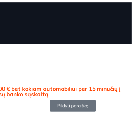
00 € bet kokiam automobiliui per 15 minučių į
sų banko sąskaitą
Pildyti paraišką