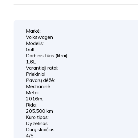
Markė:
Volkswagen
Modelis:
Golf
Darbinis tūris (litrai):
1.6L
Varantieji ratai:
Priekiniai
Pavarų dėžė:
Mechaninė
Metai:
2016m.
Rida:
205,500 km
Kuro tipas:
Dyzelinas
Durų skaičius:
4/5