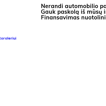
Nerandi automobilio p
Gauk paskolą iš mūsų ir
Finansavimas nuotolin
oroleriui