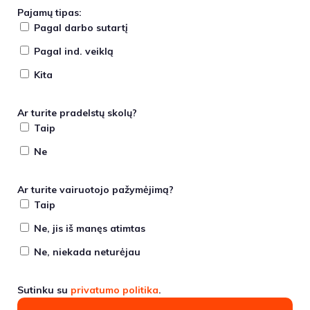
Pajamų tipas:
Pagal darbo sutartį
Pagal ind. veiklą
Kita
Ar turite pradelstų skolų?
Taip
Ne
Ar turite vairuotojo pažymėjimą?
Taip
Ne, jis iš manęs atimtas
Ne, niekada neturėjau
Sutinku su
privatumo politika
.