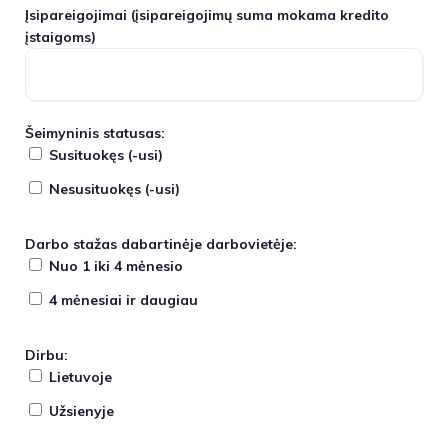
Įsipareigojimai
(įsipareigojimų suma mokama kredito
įstaigoms)
Šeimyninis statusas:
Susituokęs (-usi)
Nesusituokęs (-usi)
Darbo stažas dabartinėje darbovietėje:
Nuo 1 iki 4 mėnesio
4 mėnesiai ir daugiau
Dirbu:
Lietuvoje
Užsienyje