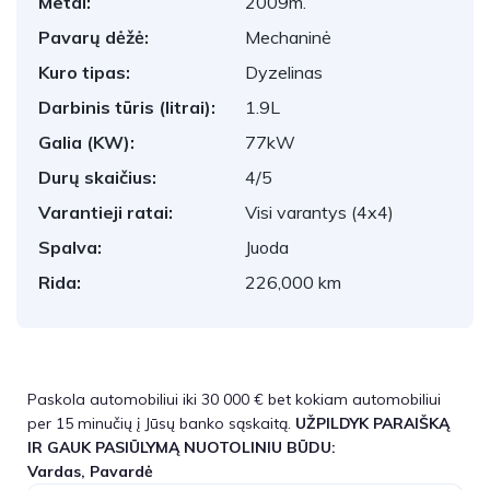
Metai:
2009m.
Pavarų dėžė:
Mechaninė
Kuro tipas:
Dyzelinas
Darbinis tūris (litrai):
1.9L
Galia (KW):
77kW
Durų skaičius:
4/5
Varantieji ratai:
Visi varantys (4x4)
Spalva:
Juoda
Rida:
226,000 km
Paskola automobiliui iki 30 000 € bet kokiam automobiliui
per 15 minučių į Jūsų banko sąskaitą.
UŽPILDYK PARAIŠKĄ
IR GAUK PASIŪLYMĄ NUOTOLINIU BŪDU:
Vardas, Pavardė