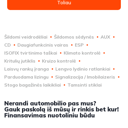
Toliau
Šildomi veidrodėliai
Šildomos sėdynės
AUX
CD
Daugiafunkcinis vairas
ESP
ISOFIX tvirtinimo taškai
Klimato kontrolė
Kritulių jutiklis
Kruizo kontrolė
Laisvų rankų įranga
Lengvo lydinio ratlankiai
Parduodama lizingu
Signalizacija / Imobilaizeris
Stogo bagažinės laikikliai
Tamsinti stiklai
Nerandi automobilio pas mus?
Gauk paskolą iš mūsų ir rinkis bet kur!
Finansavimas nuotoliniu būdu