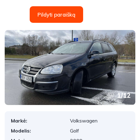
Pildyti paraišką
1
/
12
Markė:
Volkswagen
Modelis:
Golf