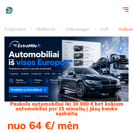
Pagrindinis
Skelbimai
Volkswagen
Golf
Volksw
Paskola automobiliui iki 30 000 € bet kokiam
automobiliui per 15 minučių į Jūsų banko
sąskaitą
nuo 64 €/ mėn