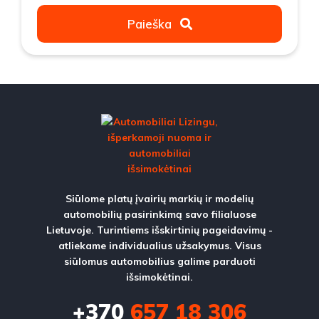
Paieška
Siūlome platų įvairių markių ir modelių
automobilių pasirinkimą savo filialuose
Lietuvoje. Turintiems išskirtinių pageidavimų -
atliekame individualius užsakymus. Visus
siūlomus automobilius galime parduoti
išsimokėtinai.
+370
657 18 306