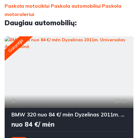
Paskola motociklui
Paskola automobiliui
Paskola
motoroleriui
Daugiau automobilių:
Garantija
25
BMW 320 nuo 84 €/ mėn Dyzelinas 2011m. Universalas Automatinė
nuo 84 €/ mėn