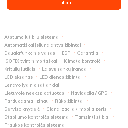
Toliau
Atstumo jutiklių sistema
Automatiškai įsijungiantys žibintai
Daugiafunkcinis vairas
ESP
Garantija
ISOFIX tvirtinimo taškai
Klimato kontrolė
Kritulių jutiklis
Laisvų rankų įranga
LCD ekranas
LED dienos žibintai
Lengvo lydinio ratlankiai
Lietuvoje neeksploatuotas
Navigacija / GPS
Parduodama lizingu
Rūko žibintai
Serviso knygelė
Signalizacija / Imobilaizeris
Stabilumo kontrolės sistema
Tamsinti stiklai
Traukos kontrolės sistema