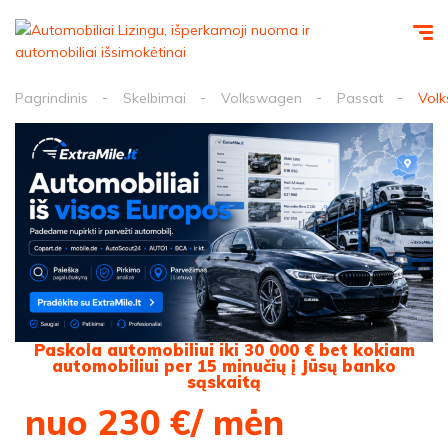
Pagrindinis
Skelbimai
Volkswagen
Passat
Volk
Paskola automobiliui iki 30 000 € bet kokiam
automobiliui per 15 minučių į Jūsų banko
sąskaitą
nuo 230 €/ mėn