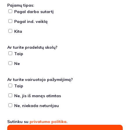
Pajamų tipas:
Pagal darbo sutartį
Pagal ind. veiklą
Kita
Ar turite pradelstų skolų?
Taip
Ne
Ar turite vairuotojo pažymėjimą?
Taip
Ne, jis iš manęs atimtas
Ne, niekada neturėjau
Sutinku su
privatumo politika
.