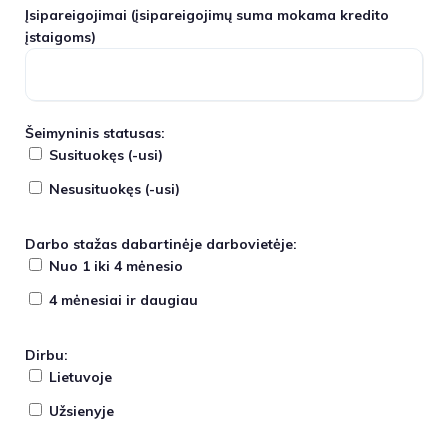
Įsipareigojimai
(įsipareigojimų suma mokama kredito
įstaigoms)
Šeimyninis statusas:
Susituokęs (-usi)
Nesusituokęs (-usi)
Darbo stažas dabartinėje darbovietėje:
Nuo 1 iki 4 mėnesio
4 mėnesiai ir daugiau
Dirbu:
Lietuvoje
Užsienyje