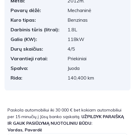
Metai:
2012m.
Pavarų dėžė:
Mechaninė
Kuro tipas:
Benzinas
Darbinis tūris (litrai):
1.8L
Galia (KW):
118kW
Durų skaičius:
4/5
Varantieji ratai:
Priekiniai
Spalva:
Juoda
Rida:
140,400 km
Paskola automobiliui iki 30 000 € bet kokiam automobiliui
per 15 minučių į Jūsų banko sąskaitą.
UŽPILDYK PARAIŠKĄ
IR GAUK PASIŪLYMĄ NUOTOLINIU BŪDU:
Vardas, Pavardė