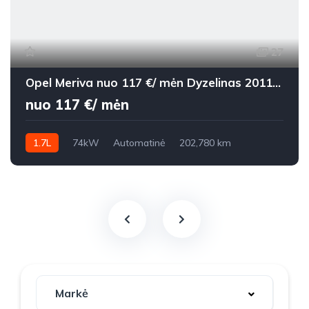
27
Opel Meriva nuo 117 €/ mėn Dyzelinas 2011m. Vienatūris Automatinė
nuo 117 €/ mėn
1.7L
74kW
Automatinė
202,780 km
2011m.