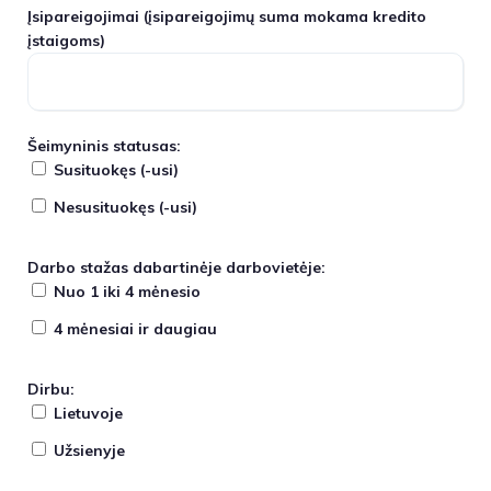
Įsipareigojimai
(įsipareigojimų suma mokama kredito
įstaigoms)
Šeimyninis statusas:
Susituokęs (-usi)
Nesusituokęs (-usi)
Darbo stažas dabartinėje darbovietėje:
Nuo 1 iki 4 mėnesio
4 mėnesiai ir daugiau
Dirbu:
Lietuvoje
Užsienyje