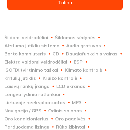
Toliau
Šildomi veidrodėliai
Šildomos sėdynės
Atstumo jutiklių sistema
Audio grotuvas
Borto kompiuteris
CD
Daugiafunkcinis vairas
Elektra valdomi veidrodėliai
ESP
ISOFIX tvirtinimo taškai
Klimato kontrolė
Kritulių jutiklis
Kruizo kontrolė
Laisvų rankų įranga
LCD ekranas
Lengvo lydinio ratlankiai
Lietuvoje neeksploatuotas
MP3
Navigacija / GPS
Odinis salonas
Oro kondicionierius
Oro pagalvės
Parduodama lizingu
Rūko žibintai