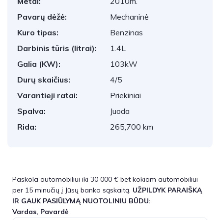
Metai:
2010m.
Pavarų dėžė:
Mechaninė
Kuro tipas:
Benzinas
Darbinis tūris (litrai):
1.4L
Galia (KW):
103kW
Durų skaičius:
4/5
Varantieji ratai:
Priekiniai
Spalva:
Juoda
Rida:
265,700 km
Paskola automobiliui iki 30 000 € bet kokiam automobiliui
per 15 minučių į Jūsų banko sąskaitą.
UŽPILDYK PARAIŠKĄ
IR GAUK PASIŪLYMĄ NUOTOLINIU BŪDU:
Vardas, Pavardė