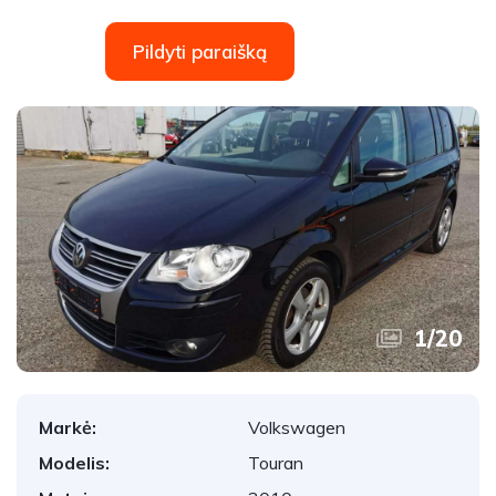
Pildyti paraišką
1
/
20
Markė:
Volkswagen
Modelis:
Touran