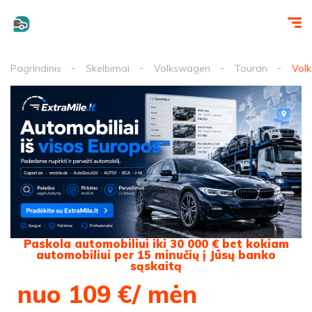
Pagrindinis
Skelbimai
Volkswagen
Touran
Volk
Paskola automobiliui iki 30 000 € bet kokiam
automobiliui per 15 minučių į Jūsų banko
sąskaitą
nuo 109 €/ mėn