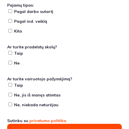
Pajamų tipas:
Pagal darbo sutartį
Pagal ind. veiklą
Kita
Ar turite pradelstų skolų?
Taip
Ne
Ar turite vairuotojo pažymėjimą?
Taip
Ne, jis iš manęs atimtas
Ne, niekada neturėjau
Sutinku su
privatumo politika
.