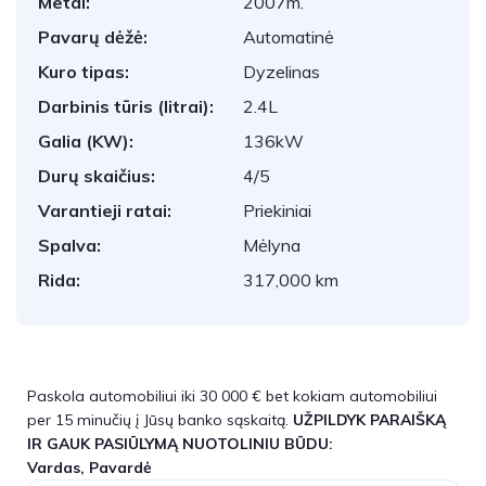
Metai:
2007m.
Pavarų dėžė:
Automatinė
Kuro tipas:
Dyzelinas
Darbinis tūris (litrai):
2.4L
Galia (KW):
136kW
Durų skaičius:
4/5
Varantieji ratai:
Priekiniai
Spalva:
Mėlyna
Rida:
317,000 km
Paskola automobiliui iki 30 000 € bet kokiam automobiliui
per 15 minučių į Jūsų banko sąskaitą.
UŽPILDYK PARAIŠKĄ
IR GAUK PASIŪLYMĄ NUOTOLINIU BŪDU:
Vardas, Pavardė