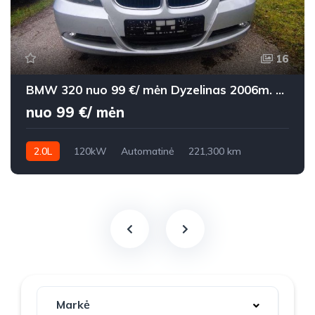
16
BMW 320 nuo 99 €/ mėn Dyzelinas 2006m. Universalas Automatinė
nuo 99 €/ mėn
2.0L
120kW
Automatinė
221,300 km
2006m.