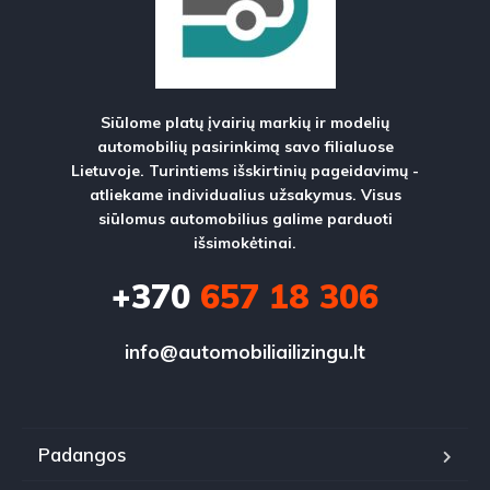
Siūlome platų įvairių markių ir modelių
automobilių pasirinkimą savo filialuose
Lietuvoje. Turintiems išskirtinių pageidavimų -
atliekame individualius užsakymus. Visus
siūlomus automobilius galime parduoti
išsimokėtinai.
+370
657 18 306
info@automobiliailizingu.lt
Padangos