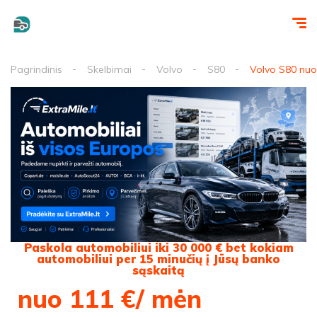
Pagrindinis
Skelbimai
Volvo
S80
Volvo S80 nuo
Paskola automobiliui iki 30 000 € bet kokiam
automobiliui per 15 minučių į Jūsų banko
sąskaitą
nuo 111 €/ mėn