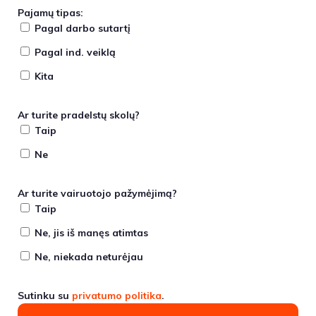
Pajamų tipas:
Pagal darbo sutartį
Pagal ind. veiklą
Kita
Ar turite pradelstų skolų?
Taip
Ne
Ar turite vairuotojo pažymėjimą?
Taip
Ne, jis iš manęs atimtas
Ne, niekada neturėjau
Sutinku su
privatumo politika
.