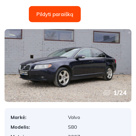
Pildyti paraišką
1
/
24
Markė:
Volvo
Modelis:
S80