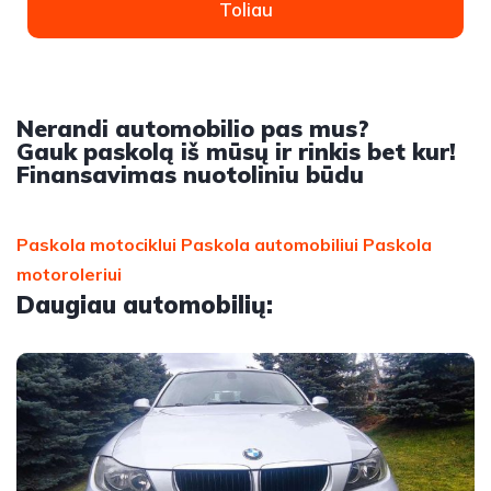
Toliau
Nerandi automobilio pas mus?
Gauk paskolą iš mūsų ir rinkis bet kur!
Finansavimas nuotoliniu būdu
Paskola motociklui
Paskola automobiliui
Paskola
motoroleriui
Daugiau automobilių: