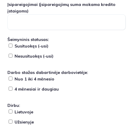
Įsipareigojimai
(įsipareigojimų suma mokama kredito
įstaigoms)
Šeimyninis statusas:
Susituokęs (-usi)
Nesusituokęs (-usi)
Darbo stažas dabartinėje darbovietėje:
Nuo 1 iki 4 mėnesio
4 mėnesiai ir daugiau
Dirbu:
Lietuvoje
Užsienyje