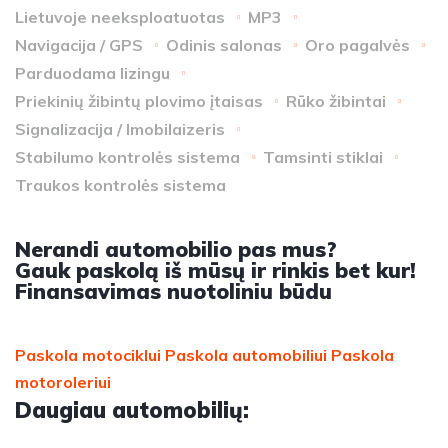
Lietuvoje neeksploatuotas
MP3
Navigacija / GPS
Odinis salonas
Oro pagalvės
Parduodama lizingu
Priekinių žibintų plovimo įtaisas
Rūko žibintai
Signalizacija / Imobilaizeris
Stabilumo kontrolės sistema
Tamsinti stiklai
Traukos kontrolės sistema
Nerandi automobilio pas mus?
Gauk paskolą iš mūsų ir rinkis bet kur!
Finansavimas nuotoliniu būdu
Paskola motociklui
Paskola automobiliui
Paskola
motoroleriui
Daugiau automobilių: