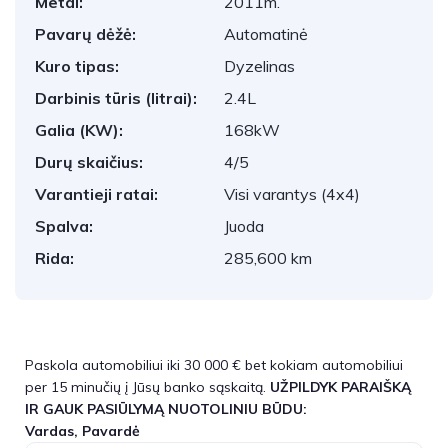
Metai:
2011m.
Pavarų dėžė:
Automatinė
Kuro tipas:
Dyzelinas
Darbinis tūris (litrai):
2.4L
Galia (KW):
168kW
Durų skaičius:
4/5
Varantieji ratai:
Visi varantys (4x4)
Spalva:
Juoda
Rida:
285,600 km
Paskola automobiliui iki 30 000 € bet kokiam automobiliui
per 15 minučių į Jūsų banko sąskaitą.
UŽPILDYK PARAIŠKĄ
IR GAUK PASIŪLYMĄ NUOTOLINIU BŪDU:
Vardas, Pavardė