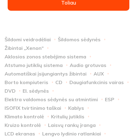
Toliau
Šildomi veidrodėliai
Šildomos sėdynės
Žibintai „Xenon“
Aklosios zonos stebėjimo sistema
Atstumo jutiklių sistema
Audio grotuvas
Automatiškai įsijungiantys žibintai
AUX
Borto kompiuteris
CD
Daugiafunkcinis vairas
DVD
El. sėdynės
Elektra valdomos sėdynės su atmintimi
ESP
ISOFIX tvirtinimo taškai
Kablys
Klimato kontrolė
Kritulių jutiklis
Kruizo kontrolė
Laisvų rankų įranga
LCD ekranas
Lengvo lydinio ratlankiai