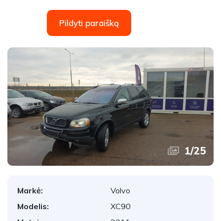
Pildyti paraišką
1
/
25
Markė:
Volvo
Modelis:
XC90