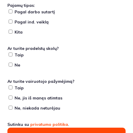
Pajamų tipas:
Pagal darbo sutartį
Pagal ind. veiklą
Kita
Ar turite pradelstų skolų?
Taip
Ne
Ar turite vairuotojo pažymėjimą?
Taip
Ne, jis iš manęs atimtas
Ne, niekada neturėjau
Sutinku su
privatumo politika
.