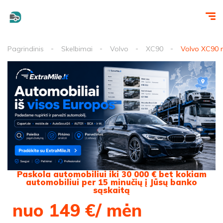
Pagrindinis
Skelbimai
Volvo
XC90
Volvo XC90 n
Paskola automobiliui iki 30 000 € bet kokiam
automobiliui per 15 minučių į Jūsų banko
sąskaitą
nuo 149 €/ mėn