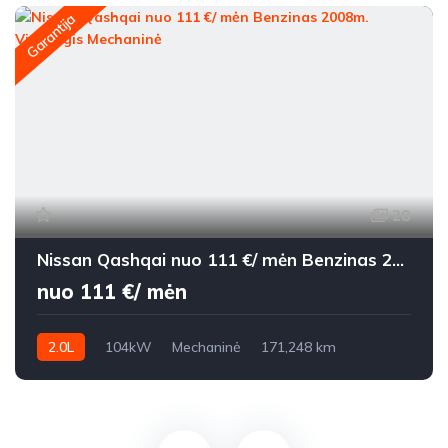
Garantija
28
Nissan Qashqai nuo 111 €/ mėn Benzinas 2008m. Visureigis Mechaninė
nuo 111 €/ mėn
2.0L
104kW
Mechaninė
171,248 km
2008m.