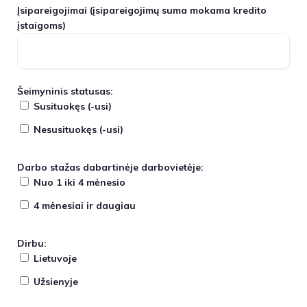
Įsipareigojimai
(įsipareigojimų suma mokama kredito
įstaigoms)
Šeimyninis statusas:
Susituokęs (-usi)
Nesusituokęs (-usi)
Darbo stažas dabartinėje darbovietėje:
Nuo 1 iki 4 mėnesio
4 mėnesiai ir daugiau
Dirbu:
Lietuvoje
Užsienyje