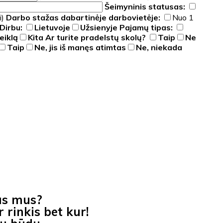
Šeimyninis statusas:
i)
Darbo stažas dabartinėje darbovietėje:
Nuo 1
Dirbu:
Lietuvoje
Užsienyje
Pajamų tipas:
eiklą
Kita
Ar turite pradelstų skolų?
Taip
Ne
Taip
Ne, jis iš manęs atimtas
Ne, niekada
as mus?
 rinkis bet kur!