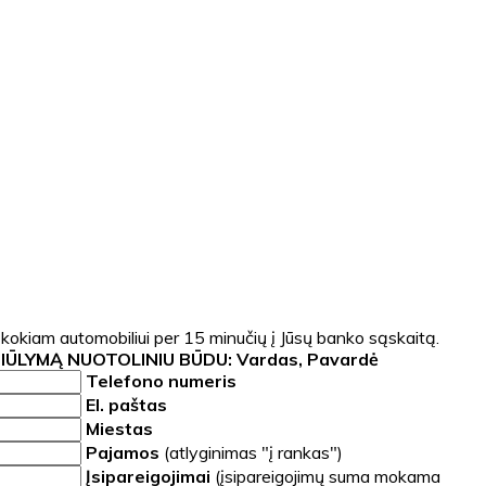
 kokiam automobiliui per 15 minučių į Jūsų banko sąskaitą.
SIŪLYMĄ NUOTOLINIU BŪDU:
Vardas, Pavardė
Telefono numeris
El. paštas
Miestas
Pajamos
(atlyginimas "į rankas")
Įsipareigojimai
(įsipareigojimų suma mokama