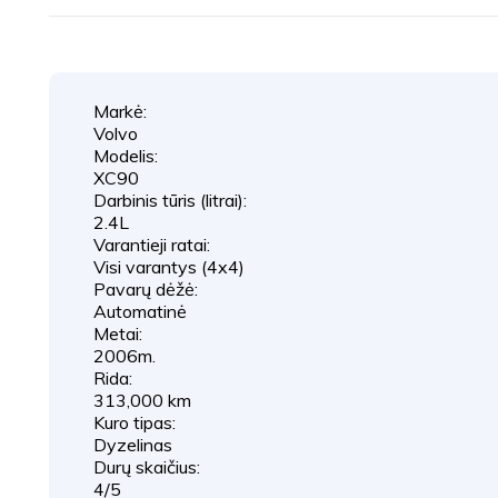
Markė:
Volvo
Modelis:
XC90
Darbinis tūris (litrai):
2.4L
Varantieji ratai:
Visi varantys (4x4)
Pavarų dėžė:
Automatinė
Metai:
2006m.
Rida:
313,000 km
Kuro tipas:
Dyzelinas
Durų skaičius:
4/5