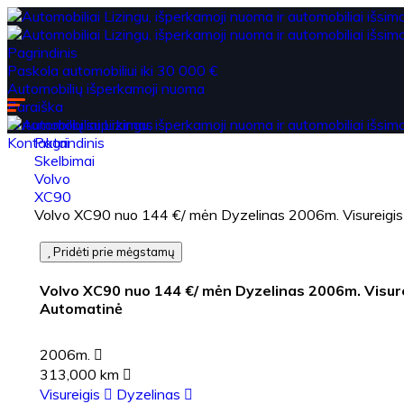
Pagrindinis
Paskola automobiliui iki 30 000 €
Automobilių išperkamoji nuoma
Paraiška
Automobilių supirkimas
Kontaktai
Pagrindinis
Skelbimai
Volvo
XC90
Volvo XC90 nuo 144 €/ mėn Dyzelinas 2006m. Visureigi
Pridėti prie mėgstamų
Volvo XC90 nuo 144 €/ mėn Dyzelinas 2006m. Visur
Automatinė
2006m.
313,000 km
Visureigis
Dyzelinas