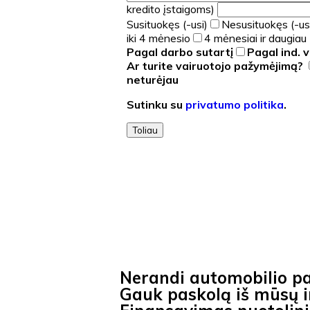
kredito įstaigoms)
Susituokęs (-usi)
Nesusituokęs (-us
iki 4 mėnesio
4 mėnesiai ir daugiau
Pagal darbo sutartį
Pagal ind. v
Ar turite vairuotojo pažymėjimą?
neturėjau
Sutinku su
privatumo politika
.
Toliau
Nerandi automobilio p
Gauk paskolą iš mūsų ir