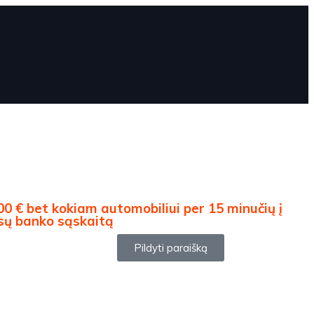
00 € bet kokiam automobiliui per 15 minučių į
sų banko sąskaitą
Pildyti paraišką