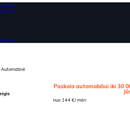
s Automatinė
Paskola automobiliui iki 30 0
Jū
eigis
nuo 144 €/ mėn