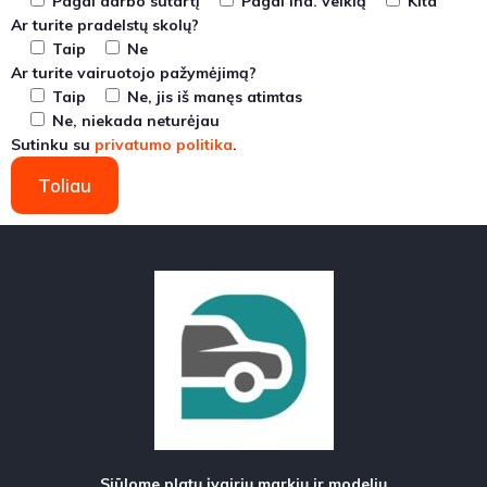
Pagal darbo sutartį
Pagal ind. veiklą
Kita
Ar turite pradelstų skolų?
Taip
Ne
Ar turite vairuotojo pažymėjimą?
Taip
Ne, jis iš manęs atimtas
Ne, niekada neturėjau
Sutinku su
privatumo politika
.
Toliau
Siūlome platų įvairių markių ir modelių