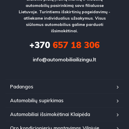
automobilių pasirinkimą savo filialuose
Lietuvoje. Turintiems išskirtinių pageidavimų -
atliekame individualius užsakymus. Visus
siūlomus automobilius galime parduoti
išsimokėtinai.
+370
657 18 306
info@automobiliailizingu.lt
Padangos
Automobilių supirkimas
Automobiliai išsimokėtinai Klaipėda
Oro kondicionierių montavimas Vilniuje