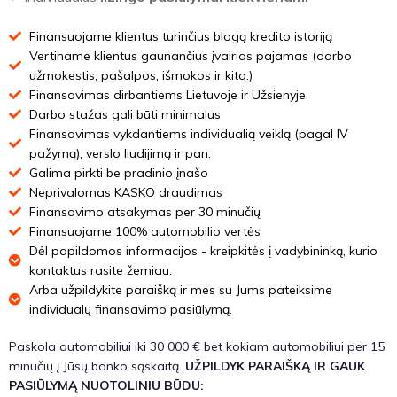
Finansuojame klientus turinčius blogą kredito istoriją
Vertiname klientus gaunančius įvairias pajamas (darbo
užmokestis, pašalpos, išmokos ir kita.)
Finansavimas dirbantiems Lietuvoje ir Užsienyje.
Darbo stažas gali būti minimalus
Finansavimas vykdantiems individualią veiklą (pagal IV
pažymą), verslo liudijimą ir pan.
Galima pirkti be pradinio įnašo
Neprivalomas KASKO draudimas
Finansavimo atsakymas per 30 minučių
Finansuojame 100% automobilio vertės
Dėl papildomos informacijos - kreipkitės į vadybininką, kurio
kontaktus rasite žemiau.
Arba užpildykite paraišką ir mes su Jums pateiksime
individualų finansavimo pasiūlymą.
Paskola automobiliui iki 30 000 € bet kokiam automobiliui per 15
minučių į Jūsų banko sąskaitą.
UŽPILDYK PARAIŠKĄ IR GAUK
PASIŪLYMĄ NUOTOLINIU BŪDU: