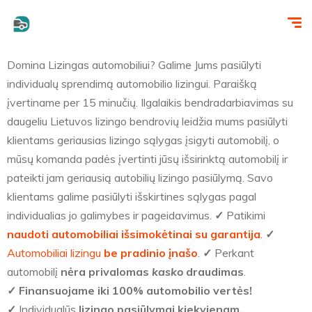
Domina Lizingas automobiliui? Galime Jums pasiūlyti
individualų sprendimą automobilio lizingui. Paraišką
įvertiname per 15 minučių. Ilgalaikis bendradarbiavimas su
daugeliu Lietuvos lizingo bendrovių leidžia mums pasiūlyti
klientams geriausias lizingo sąlygas įsigyti automobilį, o
mūsų komanda padės įvertinti jūsų išsirinktą automobilį ir
pateikti jam geriausią autobilių lizingo pasiūlymą. Savo
klientams galime pasiūlyti išskirtines sąlygas pagal
individualias jo galimybes ir pageidavimus.
✓
Patikimi
naudoti automobiliai išsimokėtinai su garantija
.
✓
Automobiliai lizingu
be pradinio įnašo
.
✓
Perkant
automobilį
nėra privalomas
kasko
draudimas
.
✓
Finansuojame iki 100% automobilio vertės!
✓
Individualūs
lizingo pasiūlymai kiekvienam.