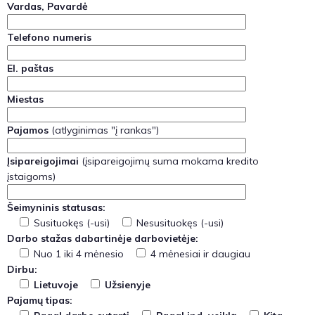
Vardas, Pavardė
Telefono numeris
El. paštas
Miestas
Pajamos
(atlyginimas "į rankas")
Įsipareigojimai
(įsipareigojimų suma mokama kredito
įstaigoms)
Šeimyninis statusas:
Susituokęs (-usi)
Nesusituokęs (-usi)
Darbo stažas dabartinėje darbovietėje:
Nuo 1 iki 4 mėnesio
4 mėnesiai ir daugiau
Dirbu:
Lietuvoje
Užsienyje
Pajamų tipas: