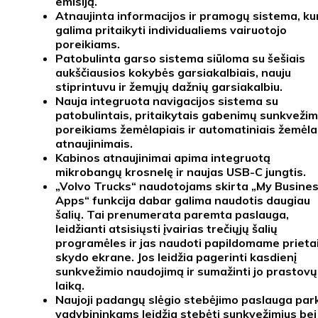
emisiją.
Atnaujinta
informacijos ir pramogų sistema
, ku
galima pritaikyti individualiems vairuotojo
poreikiams.
Patobulinta
garso sistema
siūloma su šešiais
aukščiausios kokybės garsiakalbiais, nauju
stiprintuvu ir žemųjų dažnių garsiakalbiu.
Nauja
integruota navigacijos sistema
su
patobulintais, pritaikytais gabenimų sunkvežim
poreikiams žemėlapiais ir automatiniais žemėla
atnaujinimais.
Kabinos atnaujinimai apima integruotą
mikrobangų krosnelę
ir naujas
USB-C jungtis
.
„Volvo Trucks“ naudotojams skirta
„My Busine
Apps“
funkcija dabar galima naudotis daugiau
šalių. Tai prenumerata paremta paslauga,
leidžianti atsisiųsti įvairias trečiųjų šalių
programėles ir jas naudoti papildomame prieta
skydo ekrane. Jos leidžia pagerinti kasdienį
sunkvežimio naudojimą ir sumažinti jo prastovų
laiką.
Naujoji
padangų slėgio stebėjimo paslauga
par
vadybininkams leidžia stebėti sunkvežimius bei