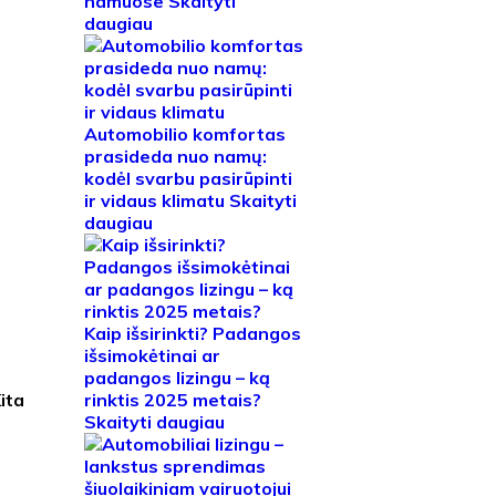
namuose
Skaityti
daugiau
Automobilio komfortas
prasideda nuo namų:
kodėl svarbu pasirūpinti
ir vidaus klimatu
Skaityti
daugiau
Kaip išsirinkti? Padangos
išsimokėtinai ar
padangos lizingu – ką
rinktis 2025 metais?
ita
Skaityti daugiau