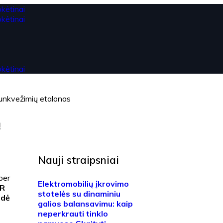
sunkvežimių etalonas
ą
Nauji straipsniai
per
Elektromobilių įkrovimo
IR
stotelės su dinaminiu
rdė
galios balansavimu: kaip
neperkrauti tinklo