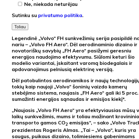
Ne, niekada neturėjau
Sutinku su
privatumo politika
.
Toliau
Legendinė „Volvo“ FH sunkvežimių serija pasipildė n
nariu – „Volvo FH Aero“. Dėl aerodinaminio dizaino ir
novatoriškų savybių „FH Aero“ pasižymi geresniu
energijos naudojimo efektyvumu. Siūlomi keturi šio
modelio variantai, įskaitant varomą biodegalais ir
apdovanojimus pelniusią elektrinę versiją.
Dėl patobulintos aerodinamikos ir naujų technologijų
tokių kaip naujoji „Volvo“ šoninių vaizdo kamerų
stebėjimo sistema, naujasis „FH Aero“ gali iki 5 proc.
sumažinti energijos sąnaudas ir emisijos kiekį*.
„Naujasis „Volvo FH Aero“ yra efektyviausias mūsų v
laikų sunkvežimis, mums ir toliau mažinant krovinini
transporto gamos CO
emisijas“, – sako „Volvo Truc
2
prezidentas Rogeris Almas. „Tai – „Volvo“, kuris yra
saugus, puikaus dizaino, tolimiesiems gabenimams