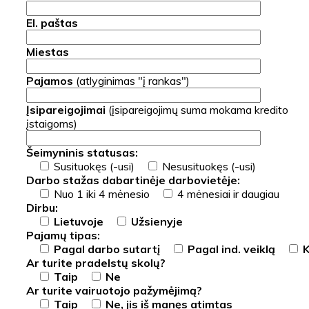
El. paštas
Miestas
Pajamos
(atlyginimas "į rankas")
Įsipareigojimai
(įsipareigojimų suma mokama kredito
įstaigoms)
Šeimyninis statusas:
Susituokęs (-usi)
Nesusituokęs (-usi)
Darbo stažas dabartinėje darbovietėje:
Nuo 1 iki 4 mėnesio
4 mėnesiai ir daugiau
Dirbu:
Lietuvoje
Užsienyje
Pajamų tipas:
Pagal darbo sutartį
Pagal ind. veiklą
K
Ar turite pradelstų skolų?
Taip
Ne
Ar turite vairuotojo pažymėjimą?
Taip
Ne, jis iš manęs atimtas