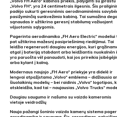
„Volvo FH Aero“ kabinos priekis, palyginti su įprastu
„Volvo FH“, yra 24 centimetrais ilgesnis. Šis prailgin
padėjo sukurti geresnėmis aerodinaminėmis savybė
pasižyminčią sunkvežimio kabiną. Tai sumažina dega
sąnaudas ir užtikrina geresnį stabilumą važiuojant
vėjuotomis sąlygomis.
Pagerinta aerodinamika „FH Aero Electric“ modeliui 
pat užtikrina mažesnį pasipriešinimą riedėjimui. Tai
leidžia regeneruoti daugiau energijos, kuri grąžinam
atgal į bateriją stabdant arba leidžiantis nuokalnėn i
yra paruošta vėl panaudoti, kai jos prireikia įsibėgėji
arba kylant į kalną.
Modernaus naujojo „FH Aero“ priekyje yra didelė ir
lengvai atpažįstama „Volvo“ emblema – didžiausia a
šiuolaikinių modelių – bei raidinis „Volvo“ logotipas, k
atskleidžia, kad tai – naujausias „Volvo Trucks“ mode
Daugiau saugumo ir našumo su vaizdo kameromis
vietoje veidrodžių
Nauja pažangi šoninio vaizdo kamerų sistema pager
aerodinamiką ir saugumą. Šis sprendimas, pakeičian