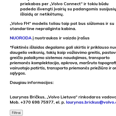
priekabas per „Volvo Connect“ ir tokiu būdu
padeda išvengti įvairių su padangomis susijusi
išlaidų ar netikėtumų.
„Volvo FH“ modelis toliau taip pat bus siūlomas ir su
standartine neprailginta kabina.
NUORODA
į nuotraukas ir vaizdo įrašus
*Faktinės išlaidos degalams gali skirtis ir priklauso nu
daugelio veiksnių, tokių kaip važiavimo greitis, pasto
greičio palaikymo sistemos naudojimas, transporto
priemonės komplektacija, apkrova, maršruto topografi
vairuotojo patirtis, transporto priemonės priežiūra ir o
sąlygos.
Daugiau informacijos:
Laurynas Bričkus, „Volvo Lietuva“ rinkodaros vadov
Mob. +370 698 75977, el. p.
laurynas.brickus@volvo
Filtrai