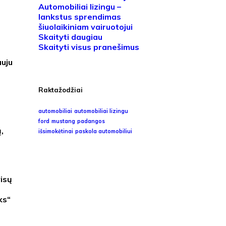
Automobiliai lizingu –
lankstus sprendimas
šiuolaikiniam vairuotojui
Skaityti daugiau
Skaityti visus pranešimus
auju
Raktažodžiai
automobiliai
automobiliai lizingu
ford
mustang
padangos
,
išsimokėtinai
paskola automobiliui
isų
o
ks“