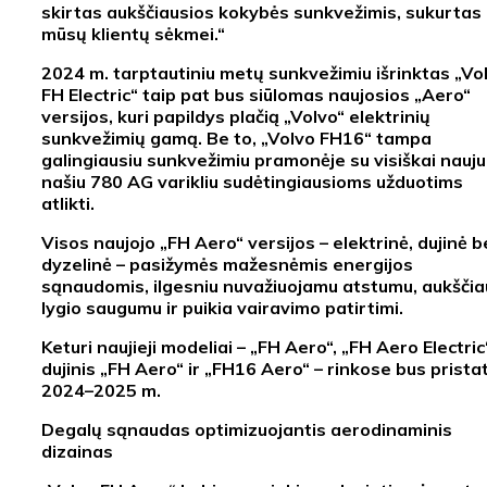
skirtas aukščiausios kokybės sunkvežimis, sukurtas
mūsų klientų sėkmei.“
2024 m. tarptautiniu metų sunkvežimiu išrinktas „Vo
FH Electric“ taip pat bus siūlomas naujosios „Aero“
versijos, kuri papildys plačią „Volvo“ elektrinių
sunkvežimių gamą. Be to, „Volvo FH16“ tampa
galingiausiu sunkvežimiu pramonėje su visiškai nauju
našiu 780 AG varikliu sudėtingiausioms užduotims
atlikti.
Visos naujojo „FH Aero“ versijos – elektrinė, dujinė b
dyzelinė – pasižymės mažesnėmis energijos
sąnaudomis, ilgesniu nuvažiuojamu atstumu, aukščia
lygio saugumu ir puikia vairavimo patirtimi.
Keturi naujieji modeliai – „FH Aero“, „FH Aero Electric
dujinis „FH Aero“ ir „FH16 Aero“ – rinkose bus prista
2024–2025 m.
Degalų sąnaudas optimizuojantis aerodinaminis
dizainas