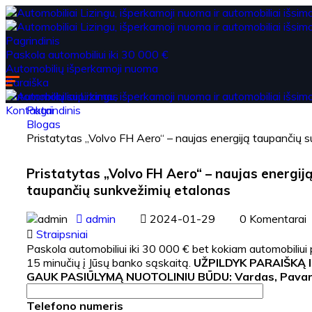
Pagrindinis
Paskola automobiliui iki 30 000 €
Automobilių išperkamoji nuoma
Paraiška
Automobilių supirkimas
Kontaktai
Pagrindinis
Blogas
Pristatytas „Volvo FH Aero“ – naujas energiją taupančių 
Pristatytas „Volvo FH Aero“ – naujas energij
taupančių sunkvežimių etalonas
admin
2024-01-29
0 Komentarai
Straipsniai
Paskola automobiliui iki 30 000 € bet kokiam automobiliui 
15 minučių į Jūsų banko sąskaitą.
UŽPILDYK PARAIŠKĄ 
GAUK PASIŪLYMĄ NUOTOLINIU BŪDU:
Vardas, Pava
Telefono numeris