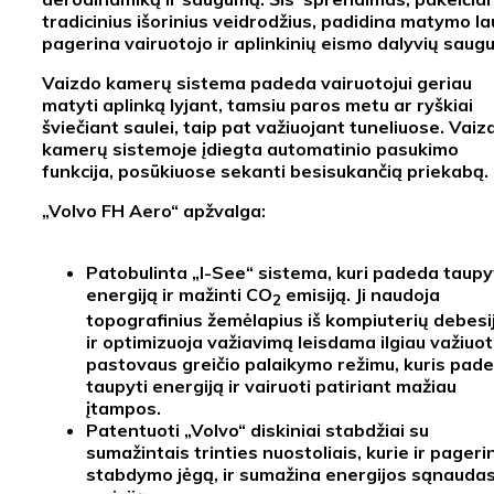
tradicinius išorinius veidrodžius, padidina matymo la
pagerina vairuotojo ir aplinkinių eismo dalyvių saug
Vaizdo kamerų sistema padeda vairuotojui geriau
matyti aplinką lyjant, tamsiu paros metu ar ryškiai
šviečiant saulei, taip pat važiuojant tuneliuose. Vaiz
kamerų sistemoje įdiegta automatinio pasukimo
funkcija, posūkiuose sekanti besisukančią priekabą.
„Volvo FH Aero“ apžvalga:
Patobulinta
„I-See“ sistema
, kuri padeda taupy
energiją ir mažinti CO
emisiją. Ji naudoja
2
topografinius žemėlapius iš kompiuterių debesi
ir optimizuoja važiavimą leisdama ilgiau važiuot
pastovaus greičio palaikymo režimu, kuris pad
taupyti energiją ir vairuoti patiriant mažiau
įtampos.
Patentuoti „Volvo“
diskiniai stabdžiai su
sumažintais trinties nuostoliais
, kurie ir pageri
stabdymo jėgą, ir sumažina energijos sąnaudas