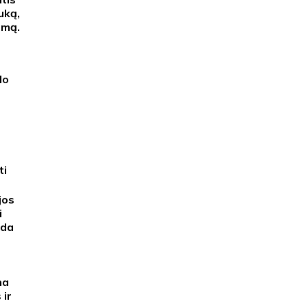
uką,
umą.
do
ti
jos
i
eda
na
 ir