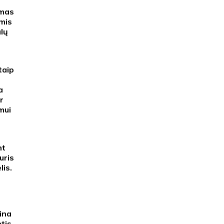
imas
mis
lų
taip
a
r
mui
nt
uris
lis.
ina
tis