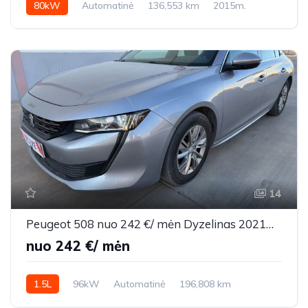
80kW
Automatinė
136,553 km
2015m.
14
Peugeot 508 nuo 242 €/ mėn Dyzelinas 2021m. Sedanas Automatinė
nuo 242 €/ mėn
1.5L
96kW
Automatinė
196,808 km
2021m.