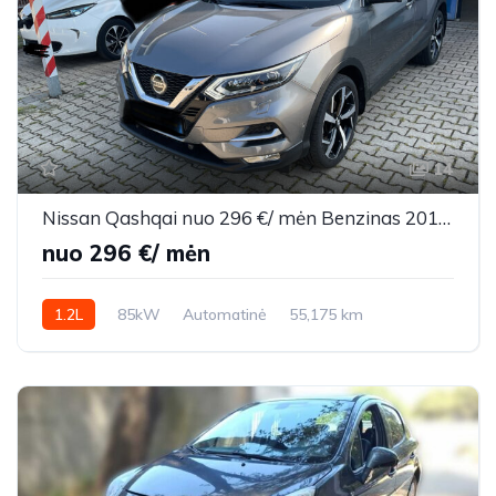
14
Nissan Qashqai nuo 296 €/ mėn Benzinas 2018m. Visureigis Automatinė
nuo 296 €/ mėn
1.2L
85kW
Automatinė
55,175 km
2018m.