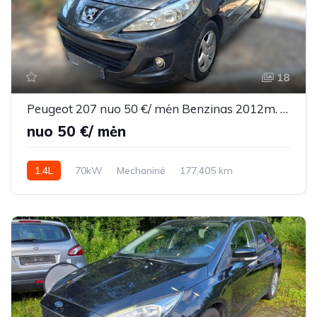
18
Peugeot 207 nuo 50 €/ mėn Benzinas 2012m. Sedanas Mechaninė
nuo 50 €/ mėn
1.4L
70kW
Mechaninė
177,405 km
2012m.