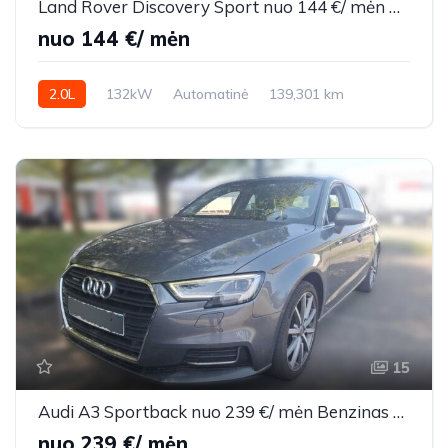
Land Rover Discovery Sport nuo 144 €/ mėn Dyzelinas 2017m. Visureigis Automatinė
nuo 144 €/ mėn
2.0L
132kW
Automatinė
139,301 km
2017m.
15
Audi A3 Sportback nuo 239 €/ mėn Benzinas 2018m. Sedanas Automatinė
nuo 239 €/ mėn