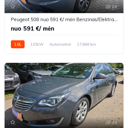
20
Peugeot 508 nuo 591 €/ mėn Benzinas/Elektra 2023m. Sedanas Automatinė
nuo 591 €/ mėn
1.6L
133kW
Automatinė
17,848 km
2023m.
19