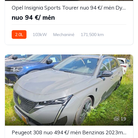
Opel Insignia Sports Tourer nuo 94 €/ mėn Dyzelinas 2014m. Universalas Mechaninė
nuo 94 €/ mėn
2.0L
103kW
Mechaninė
171,500 km
2014m.
19
Peugeot 308 nuo 494 €/ mėn Benzinas 2023m. Universalas Automatinė