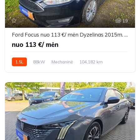
19
Ford Focus nuo 113 €/ mėn Dyzelinas 2015m. Universalas Mechaninė
nuo 113 €/ mėn
1.5L
88kW
Mechaninė
104,182 km
2015m.