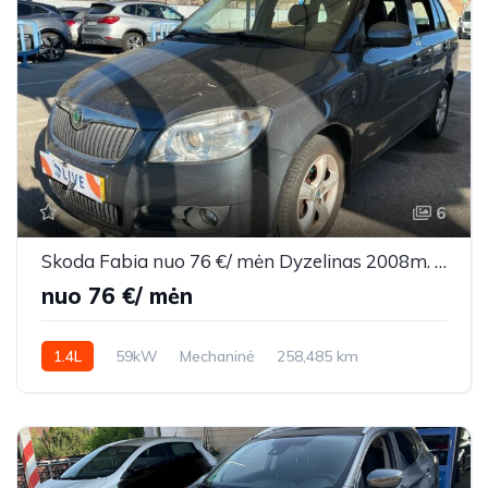
6
Skoda Fabia nuo 76 €/ mėn Dyzelinas 2008m. Universalas Mechaninė
nuo 76 €/ mėn
1.4L
59kW
Mechaninė
258,485 km
2008m.