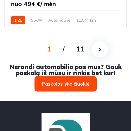
nuo 494 €/ mėn
1.2L
96kW
Automatinė
11,544 km
2023m.
1
/
11
Nerandi automobilio pas mus? Gauk
paskolą iš mūsų ir rinkis bet kur!
Paskolos skaičiuoklė