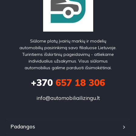
Siūlome platų įvairių markių ir modelių
automobilių pasirinkimą savo filialuose Lietuvoje.
Turintiems išskirtinių pageidavimų - atliekame
individualius užsakymus. Visus siūlomus
automobilius galime parduoti išsimokėtinai.
+370
657 18 306
info@automobiliailizingu.lt
Padangos