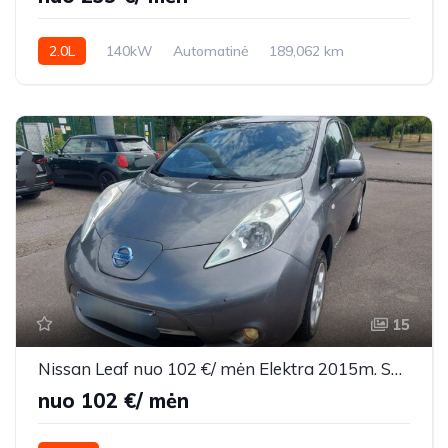
2.0L
140kW
Automatinė
189,062 km
2018m.
15
Nissan Leaf nuo 102 €/ mėn Elektra 2015m. Sedanas Automatinė
nuo 102 €/ mėn