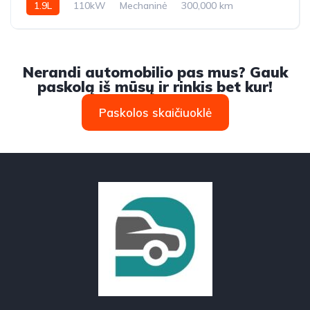
1.9L
110kW
Mechaninė
300,000 km
2007m.
Nerandi automobilio pas mus? Gauk
paskolą iš mūsų ir rinkis bet kur!
Paskolos skaičiuoklė